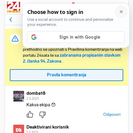
PRIJAVA
Komentari
2
Relevantni
Važna obavijest:
Svaki korisnik koji želi komentirati članke obvezan je
prethodno se upoznati s Pravilima komentiranja na web
portalu 24sata te sa
zabranama propisanim stavkom
2. članka 94. Zakona
.
Pravila komentiranja
domba18
2.3.2021.
Kakva ekipa 😯
Odgovori
Deaktivirani korisnik
Dk
1.3.2021.