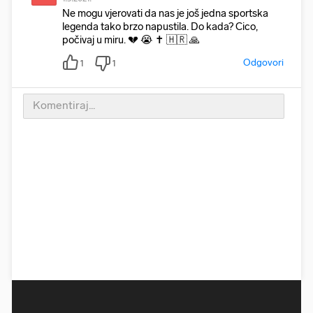
Ne mogu vjerovati da nas je još jedna sportska
legenda tako brzo napustila. Do kada? Cico,
počivaj u miru. 💔 😭 ✝️ 🇭🇷 🙏
Odgovori
1
1