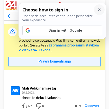
PRIJAVA
Komentari
1073
Relevantni
Važna obavijest:
Svaki korisnik koji želi komentirati članke obvezan je
prethodno se upoznati s Pravilima komentiranja na web
portalu 24sata te sa
zabranama propisanim stavkom
2. članka 94. Zakona
.
Pravila komentiranja
Mali Veliki namjestaj
MV
26.2.2023.
donesite deku Livakovicu
Odgovori
122
8
9