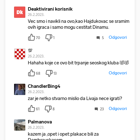
Deaktivirani korisnik
Dk
26.2.2023.
Vec smo i navikli na ovo,kao Hajdukovac se sramim
ovih igraca i samo mogu cestitat Dinamu.
Odgovori
70
1
5
💯
26.2.2023.
Hahaha koje ce ovo bit trpanje seoskog kluba 🤣🤣
Odgovori
68
13
ChandlerBing4
26.2.2023.
zar je netko stvarno mislio da Livaja nece igrati?
Odgovori
61
8
23
Palmanova
26.2.2023.
kazem ja ,opet i opet:plakace bili za