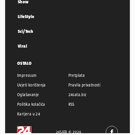
Show
LifeStyle
Sci/Tech
Viral
OSTALO
Impressum
Pretplata
Uvjeti korištenja
Pravila privatnosti
Oglašavanje
24sata.biz
Politika kolačića
RSS
Karijera u 24
24SATA © 2026