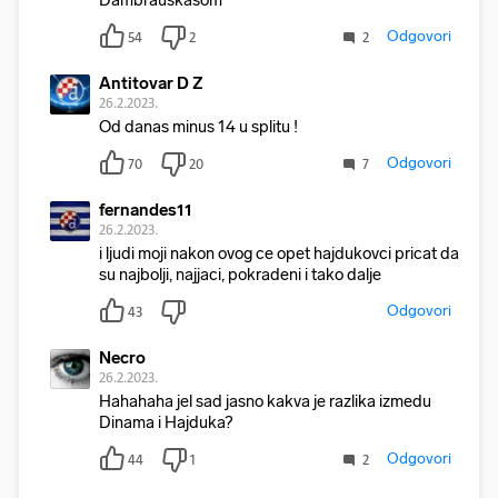
Dambrauskasom
Odgovori
54
2
2
Antitovar D Z
26.2.2023.
Od danas minus 14 u splitu !
Odgovori
70
20
7
fernandes11
26.2.2023.
i ljudi moji nakon ovog ce opet hajdukovci pricat da
su najbolji, najjaci, pokradeni i tako dalje
Odgovori
43
Necro
26.2.2023.
Hahahaha jel sad jasno kakva je razlika izmedu
Dinama i Hajduka?
Odgovori
44
1
2