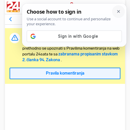
PRIJAVA
Komentari
1
Relevantni
Važna obavijest:
Svaki korisnik koji želi komentirati članke obvezan je
prethodno se upoznati s Pravilima komentiranja na web
portalu 24sata te sa
zabranama propisanim stavkom
2. članka 94. Zakona
.
Pravila komentiranja