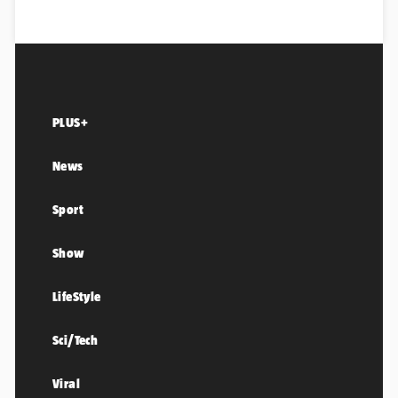
PLUS+
News
Sport
Show
LifeStyle
Sci/Tech
Viral