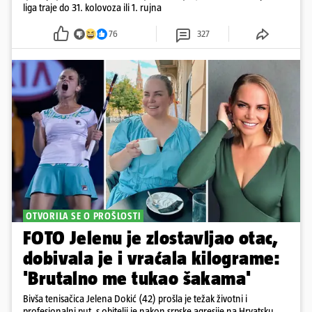
liga traje do 31. kolovoza ili 1. rujna
76
327
OTVORILA SE O PROŠLOSTI
FOTO Jelenu je zlostavljao otac,
dobivala je i vraćala kilograme:
'Brutalno me tukao šakama'
Bivša tenisačica Jelena Dokić (42) prošla je težak životni i
profesionalni put, s obitelji je nakon srpske agresije na Hrvatsku