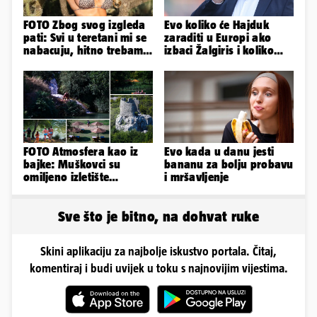
FOTO Zbog svog izgleda
Evo koliko će Hajduk
pati: Svi u teretani mi se
zaraditi u Europi ako
nabacuju, hitno trebam
izbaci Žalgiris i koliko
tjelohranitelja!
ako izbori ligašku fazu
FOTO Atmosfera kao iz
Evo kada u danu jesti
bajke: Muškovci su
bananu za bolju probavu
omiljeno izletište
i mršavljenje
Zadrana, pogledajte
zašto
Sve što je bitno, na dohvat ruke
Skini aplikaciju za najbolje iskustvo portala. Čitaj,
komentiraj i budi uvijek u toku s najnovijim vijestima.