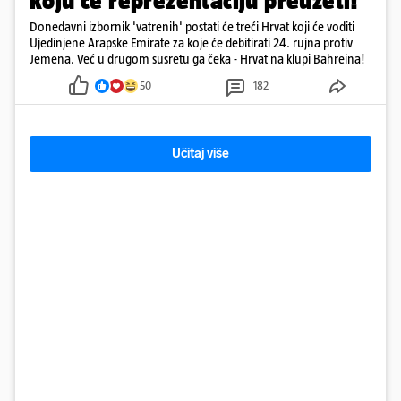
koju će reprezentaciju preuzeti!
Donedavni izbornik 'vatrenih' postati će treći Hrvat koji će voditi
Ujedinjene Arapske Emirate za koje će debitirati 24. rujna protiv
Jemena. Već u drugom susretu ga čeka - Hrvat na klupi Bahreina!
50
182
Učitaj više