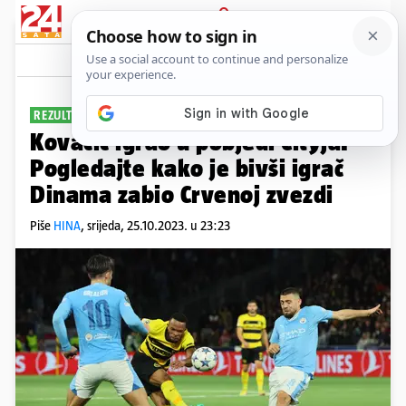
PRIJAVA
Sport
Komentari
4
REZULTATI LIGE PRVAKA
Kovačić igrao u pobjedi Cityja.
Pogledajte kako je bivši igrač
Dinama zabio Crvenoj zvezdi
Piše
HINA
,
srijeda, 25.10.2023. u 23:23