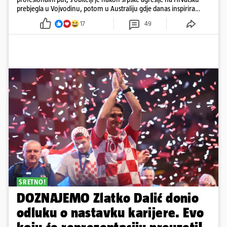
prebjegla u Vojvodinu, potom u Australiju gdje danas inspirira
mnoge
17
49
SRETNO!
DOZNAJEMO Zlatko Dalić donio
odluku o nastavku karijere. Evo