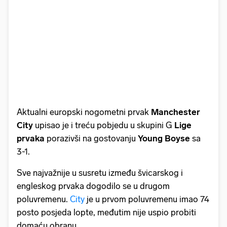
Aktualni europski nogometni prvak
Manchester
City
upisao je i treću pobjedu u skupini G
Lige
prvaka
porazivši na gostovanju
Young Boyse
sa
3-1.
Sve najvažnije u susretu između švicarskog i
engleskog prvaka dogodilo se u drugom
poluvremenu.
City
je u prvom poluvremenu imao 74
posto posjeda lopte, međutim nije uspio probiti
domaću obranu.