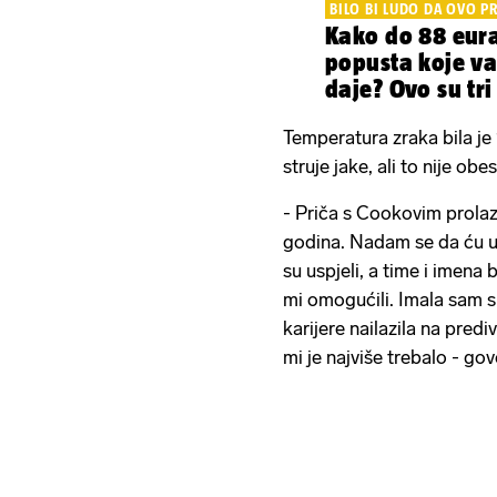
BILO BI LUDO DA OVO P
Kako do 88 eura i još 10 ekst
popusta koje vam 24 O
daje? Ovo su
Temperatura zraka bila je
struje jake, ali to nije obe
- Priča s Cookovim prolaz
godina. Nadam se da ću us
su uspjeli, a time i imena b
mi omogućili. Imala sam s
karijere nailazila na predi
mi je najviše trebalo - go