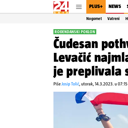
PLUS+
NEWS
Nogomet
Vatreni
H
ROĐENDANSKI POKLON
Čudesan pothv
Levačić najml
je preplivala
Piše
Josip Tolić
,
utorak, 14.3.2023. u 07:15