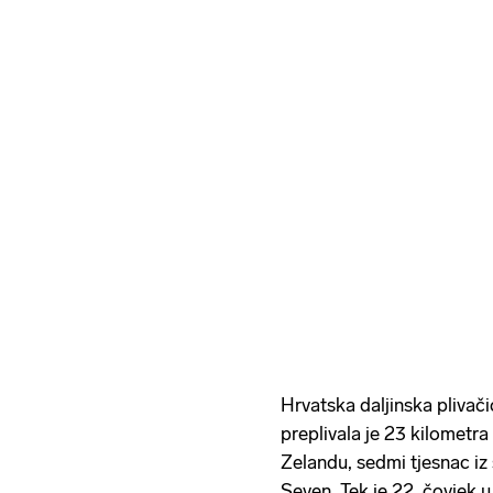
Hrvatska daljinska plivač
preplivala je 23 kilomet
Zelandu, sedmi tjesnac iz
Seven. Tek je 22. čovjek u 