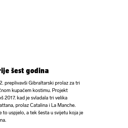
rije šest godina
. preplivavši Gibraltarski prolaz za tri
običnom kupaćem kostimu. Projekt
 2017. kad je svladala tri velika
tana, prolaz Catalina i La Manche.
e to uspjelo, a tek šesta u svijetu koja je
na.