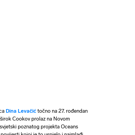
ica
Dina Levačić
točno na 27. rođendan
ra širok Cookov prolaz na Novom
 svjetski poznatog projekta Oceans
povijesti kojoj je to uspjelo i najmlađi