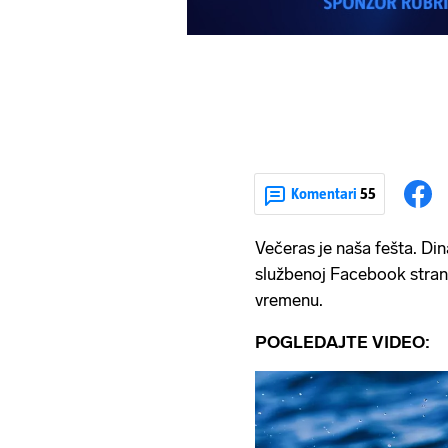
Komentari
55
Večeras je naša fešta. Dina
službenoj Facebook strani
vremenu.
POGLEDAJTE VIDEO: