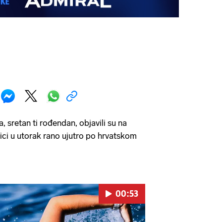
, sretan ti rođendan, objavili su na
ci u utorak rano ujutro po hrvatskom
00:53