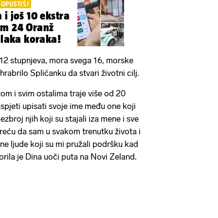
ROPUSTIŠ!
ra
ranž
 tri laka koraka!
 12 stupnjeva, mora svega 16, morske
shrabrilo Splićanku da stvari životni cilj.
om i svim ostalima traje više od 20
pjeti upisati svoje ime među one koji
ezbroj njih koji su stajali iza mene i sve
reću da sam u svakom trenutku života i
vne ljude koji su mi pružali podršku kad
vorila je Dina uoči puta na Novi Zeland.