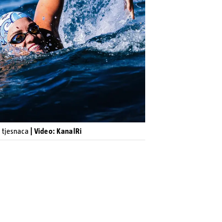
Pokretanje videa...
m tjesnaca
| Video: KanalRi