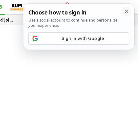
S
PRIJAVA
idi još…