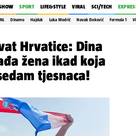
SHOW
SPORT
LIFE&STYLE
VIRAL
SCI/TECH
EXPRES
NL
Dinamo
Hajduk
Luka Modrić
Novak Đoković
Formula 1
V
at Hrvatice: Dina
ađa žena ikad koja
 sedam tjesnaca!