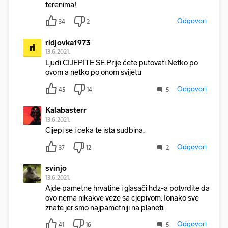
terenima!
Odgovori
34
2
ridjovka1973
ri
13.6.2021.
Ljudi CIJEPITE SE.Prije ćete putovati.Netko po
ovom a netko po onom svijetu
Odgovori
45
14
5
Kalabasterr
13.6.2021.
Cijepi se i ceka te ista sudbina.
Odgovori
37
12
2
svinjo
13.6.2021.
Ajde pametne hrvatine i glasači hdz-a potvrdite da
ovo nema nikakve veze sa cjepivom. Ionako sve
znate jer smo najpametniji na planeti.
Odgovori
41
16
5