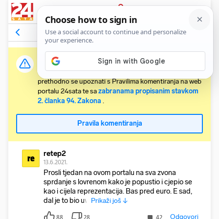
PRIJAVA
Komentari
260
Relevantni
Važna obavijest:
Svaki korisnik koji želi komentirati članke obvezan je
prethodno se upoznati s Pravilima komentiranja na web
portalu 24sata te sa
zabranama propisanim stavkom
2. članka 94. Zakona
.
Pravila komentiranja
retep2
re
13.6.2021.
Prosli tjedan na ovom portalu na sva zvona
sprdanje s lovrenom kako je popustio i cjepio se
kao i cijela reprezentacija. Bas pred euro. E sad,
dal je to bio uvj
Prikaži još ↓
Odgovori
88
28
42