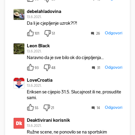
debelahladovina
13.6.2021.
Da li je cjepljenje uzrok?!?!
Odgovori
101
51
26
Leon Black
13.6.2021.
Naravno da je sve bilo ok do cijepljenja...
Odgovori
93
48
31
LoveCroatia
13.6.2021.
Eriksen se cijepio 31.5. Slucajnost ili ne, prosudite
sami.
Odgovori
55
21
14
Deaktivirani korisnik
Dk
13.6.2021.
Ružne scene, ne ponovilo se na sportskim