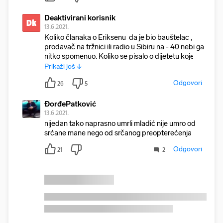
Deaktivirani korisnik
Dk
13.6.2021.
Koliko članaka o Eriksenu da je bio bauštelac ,
prodavač na tržnici ili radio u Sibiru na - 40 nebi ga
nitko spomenuo. Koliko se pisalo o dijetetu koje j
Prikaži još ↓
Odgovori
26
5
ĐorđePatković
13.6.2021.
nijedan tako naprasno umrli mladić nije umro od
srćane mane nego od srčanog preopterećenja
Odgovori
21
2