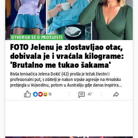
OTVORILA SE O PROŠLOSTI
FOTO Jelenu je zlostavljao otac,
dobivala je i vraćala kilograme:
'Brutalno me tukao šakama'
Bivša tenisačica Jelena Dokić (42) prošla je težak životni i
profesionalni put, s obitelji je nakon srpske agresije na Hrvatsku
prebjegla u Vojvodinu, potom u Australiju gdje danas inspirira
mnoge
16
47