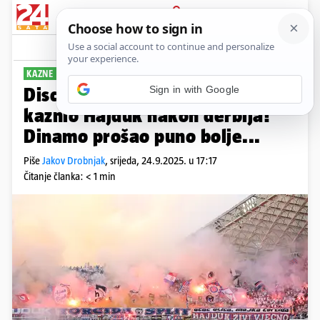
PRIJAVA
Sport
Komentari
7
KAZNE ZA SEDMO KOLO
Disciplinski sudac drastično
kaznio Hajduk nakon derbija!
Dinamo prošao puno bolje...
Piše
Jakov Drobnjak
,
srijeda, 24.9.2025. u 17:17
Čitanje članka: < 1 min