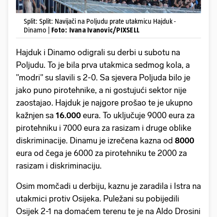
Split: Split: Navijači na Poljudu prate utakmicu Hajduk -
Dinamo |
Foto: Ivana Ivanovic/PIXSELL
Hajduk i Dinamo odigrali su derbi u subotu na
Poljudu. To je bila prva utakmica sedmog kola, a
"modri" su slavili s 2-0. Sa sjevera Poljuda bilo je
jako puno pirotehnike, a ni gostujući sektor nije
zaostajao. Hajduk je najgore prošao te je ukupno
kažnjen sa
16.000
eura. To uključuje 9000 eura za
pirotehniku i 7000 eura za rasizam i druge oblike
diskriminacije. Dinamu je izrečena kazna od
8000
eura od čega je 6000 za pirotehniku te 2000 za
rasizam i diskriminaciju.
Osim momčadi u derbiju, kaznu je zaradila i Istra na
utakmici protiv Osijeka. Puležani su pobijedili
Osijek 2-1 na domaćem terenu te je na Aldo Drosini