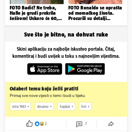
FOTO Badić? Ne treba,
FOTO Ronaldo se oprašta
Halle je grudi prekrila
od momačkog života.
šeširom! Uskoro će 60,
Procurili su detalji
ljetuje u golim izdanjima
glamuroznog vjenčanja
Sve što je bitno, na dohvat ruke
Skini aplikaciju za najbolje iskustvo portala. Čitaj,
komentiraj i budi uvijek u toku s najnovijim vijestima.
Odaberi temu koju želiš pratiti
Primaj sve nove vijesti o temi i budi u tijeku
istra 1961
dinamo
hajduk
hnl
2
7