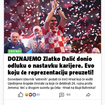
SRETNO!
DOZNAJEMO Zlatko Dalić donio
odluku o nastavku karijere. Evo
koju će reprezentaciju preuzeti!
Donedavni izbornik 'vatrenih' postati će treći Hrvat koji će voditi
Ujedinjene Arapske Emirate za koje će debitirati 24. rujna protiv
Jemena. Već u drugom susretu ga čeka - Hrvat na klupi Bahreina!
43
168