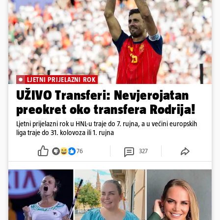
LJETNI PRIJELAZNI ROK
UŽIVO Transferi: Nevjerojatan
preokret oko transfera Rodrija!
Ljetni prijelazni rok u HNL-u traje do 7. rujna, a u većini europskih
liga traje do 31. kolovoza ili 1. rujna
76
327