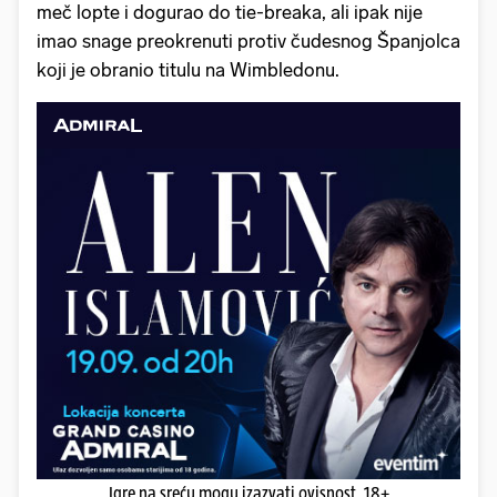
meč lopte i dogurao do tie-breaka, ali ipak nije
imao snage preokrenuti protiv čudesnog Španjolca
koji je obranio titulu na Wimbledonu.
Igre na sreću mogu izazvati ovisnost. 18+