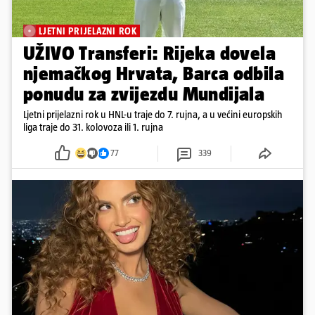
LJETNI PRIJELAZNI ROK
UŽIVO Transferi: Rijeka dovela
njemačkog Hrvata, Barca odbila
ponudu za zvijezdu Mundijala
Ljetni prijelazni rok u HNL-u traje do 7. rujna, a u većini europskih
liga traje do 31. kolovoza ili 1. rujna
77
339