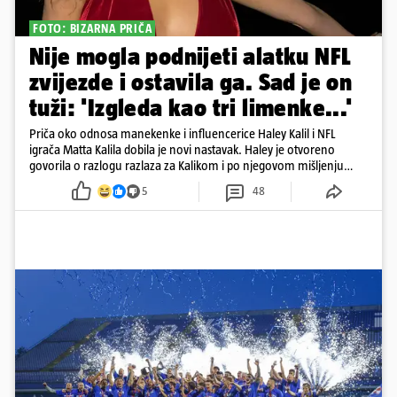
FOTO: BIZARNA PRIČA
Nije mogla podnijeti alatku NFL
zvijezde i ostavila ga. Sad je on
tuži: 'Izgleda kao tri limenke...'
Priča oko odnosa manekenke i influencerice Haley Kalil i NFL
igrača Matta Kalila dobila je novi nastavak. Haley je otvoreno
govorila o razlogu razlaza za Kalikom i po njegovom mišljenju
prešla granicu dobrog ukusa
5
48