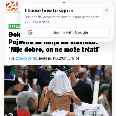
PRIJAVA
Sport
Komentari
61
BEZ ŠANSE
Đoković je igrao ozlijeđen?
Pojavila se mrlja na stezniku.
'Nije dobro, on ne može trčati'
Piše
Zdravko Barišić
,
nedjelja, 14.7.2024. u 17:51