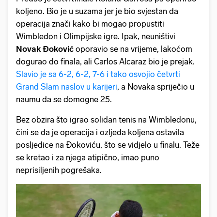
koljeno. Bio je u suzama jer je bio svjestan da
operacija znači kako bi mogao propustiti
Wimbledon i Olimpijske igre. Ipak, neuništivi
Novak Đoković
oporavio se na vrijeme, lakoćom
dogurao do finala, ali Carlos Alcaraz bio je prejak.
Slavio je sa 6-2, 6-2, 7-6 i tako osvojio četvrti
Grand Slam naslov u karijeri
, a Novaka spriječio u
naumu da se domogne 25.
Bez obzira što igrao solidan tenis na Wimbledonu,
čini se da je operacija i ozljeda koljena ostavila
posljedice na Đokoviću, što se vidjelo u finalu. Teže
se kretao i za njega atipično, imao puno
neprisiljenih pogrešaka.