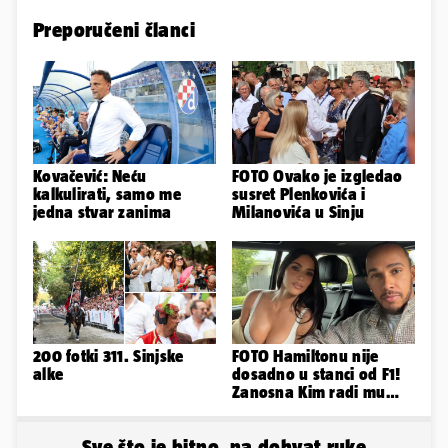
Preporučeni članci
Kovačević: Neću
FOTO Ovako je izgledao
kalkulirati, samo me
susret Plenkovića i
jedna stvar zanima
Milanovića u Sinju
200 fotki 311. Sinjske
FOTO Hamiltonu nije
alke
dosadno u stanci od F1!
Zanosna Kim radi mu
društvo kroz ljetne
vrućine
Sve što je bitno, na dohvat ruke