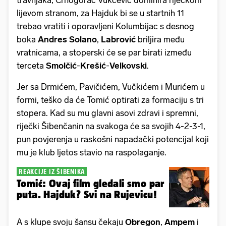
lijevom stranom, za Hajduk bi se u startnih 11
trebao vratiti i oporavljeni Kolumbijac s desnog
boka
Andres
Solano
,
Labrović
briljira među
vratnicama, a stoperski će se par birati između
terceta
Smolčić
-
Krešić
-
Velkovski
.
Jer sa Drmićem, Pavičićem, Vučkićem i Murićem u
formi, teško da će Tomić optirati za formaciju s tri
stopera. Kad su mu glavni asovi zdravi i spremni,
riječki Šibenčanin na svakoga će sa svojih 4-2-3-1,
pun povjerenja u raskošni napadački potencijal koji
mu je klub ljetos stavio na raspolaganje.
REAKCIJE IZ ŠIBENIKA
Tomić: Ovaj film gledali smo par
puta. Hajduk? Svi na Rujevicu!
A s klupe svoju šansu čekaju
Obregon
,
Ampem
i