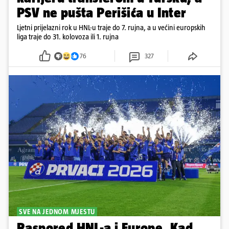
PSV ne pušta Perišića u Inter
Ljetni prijelazni rok u HNL-u traje do 7. rujna, a u većini europskih
liga traje do 31. kolovoza ili 1. rujna
76
327
SVE NA JEDNOM MJESTU
Raspored HNL-a i Europe. Kad