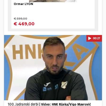
00:27
Pokretanje videa...
100. Jadranski derbi
| Video: HNK Rijeka/Vigo Mavrović