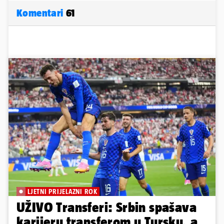
Komentari
61
LJETNI PRIJELAZNI ROK
UŽIVO Transferi: Srbin spašava
karijeru transferom u Tursku, a