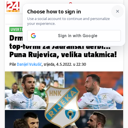
PRIJAVA
Sport
Komentari
61
UVERTIRA ZA FINALE
Drmić, Vučkić, Pavičić i Murić u
top-formi za Jadranski derbi...
Puna Rujevica, velika utakmica!
Piše
Danijel Vukušić
,
srijeda, 4.5.2022. u 22:30