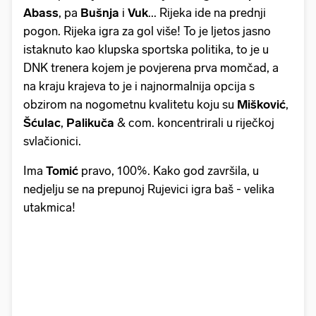
Abass
, pa
Bušnja
i
Vuk
... Rijeka ide na prednji
pogon. Rijeka igra za gol više! To je ljetos jasno
istaknuto kao klupska sportska politika, to je u
DNK trenera kojem je povjerena prva momčad, a
na kraju krajeva to je i najnormalnija opcija s
obzirom na nogometnu kvalitetu koju su
Mišković
,
Šćulac
,
Palikuča
& com. koncentrirali u riječkoj
svlačionici.
Ima
Tomić
pravo, 100%. Kako god završila, u
nedjelju se na prepunoj Rujevici igra baš - velika
utakmica!