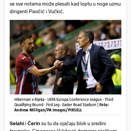
se sve notama može plesati kad loptu u noge uzmu
dirigenti Pavičić i Vučkić.
Hibernian v Rijeka - UEFA Europa Conference League - Third
Qualifying Round - First Leg - Easter Road Stadium |
Foto:
Andrew Milligan/PA Images/PIXSELL
Selahi
i
Čerin
su tu da ojačaju blok u sredini
travnjaka, Crnogorac Vukčević dominira riječkom