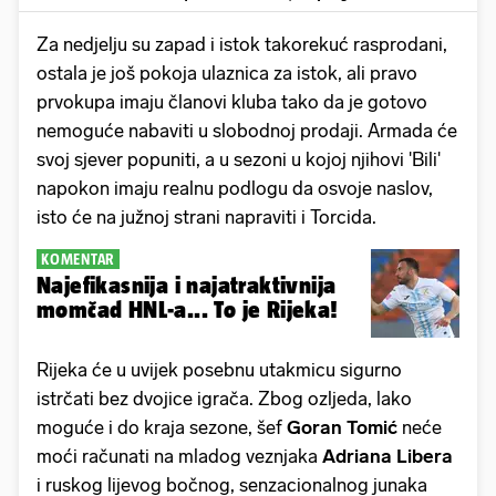
Za nedjelju su zapad i istok takorekuć rasprodani,
ostala je još pokoja ulaznica za istok, ali pravo
prvokupa imaju članovi kluba tako da je gotovo
nemoguće nabaviti u slobodnoj prodaji. Armada će
svoj sjever popuniti, a u sezoni u kojoj njihovi 'Bili'
napokon imaju realnu podlogu da osvoje naslov,
isto će na južnoj strani napraviti i Torcida.
KOMENTAR
Najefikasnija i najatraktivnija
momčad HNL-a... To je Rijeka!
Rijeka će u uvijek posebnu utakmicu sigurno
istrčati bez dvojice igrača. Zbog ozljeda, lako
moguće i do kraja sezone, šef
Goran Tomić
neće
moći računati na mladog veznjaka
Adriana Libera
i ruskog lijevog bočnog, senzacionalnog junaka