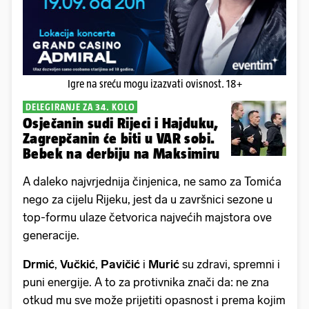
Igre na sreću mogu izazvati ovisnost. 18+
DELEGIRANJE ZA 34. KOLO
Osječanin sudi Rijeci i Hajduku,
Zagrepčanin će biti u VAR sobi.
Bebek na derbiju na Maksimiru
A daleko najvrjednija činjenica, ne samo za Tomića
nego za cijelu Rijeku, jest da u završnici sezone u
top-formu ulaze četvorica najvećih majstora ove
generacije.
Drmić
,
Vučkić
,
Pavičić
i
Murić
su zdravi, spremni i
puni energije. A to za protivnika znači da: ne zna
otkud mu sve može prijetiti opasnost i prema kojim