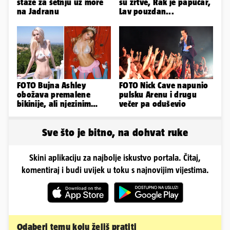
staze za šetnju uz more
su žrtve, Rak je papučar,
na Jadranu
Lav pouzdan...
FOTO Bujna Ashley
FOTO Nick Cave napunio
obožava premalene
pulsku Arenu i drugu
bikinije, ali njezinim
večer pa oduševio
fanovima to uopće ne
smeta
Sve što je bitno, na dohvat ruke
Skini aplikaciju za najbolje iskustvo portala. Čitaj,
komentiraj i budi uvijek u toku s najnovijim vijestima.
Odaberi temu koju želiš pratiti