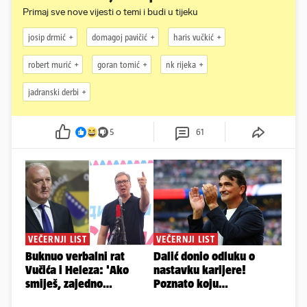
Primaj sve nove vijesti o temi i budi u tijeku
josip drmić
domagoj pavičić
haris vučkić
robert murić
goran tomić
nk rijeka
jadranski derbi
5
61