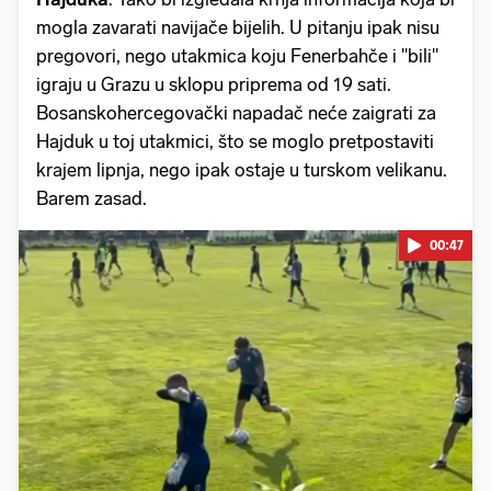
mogla zavarati navijače bijelih. U pitanju ipak nisu
pregovori, nego utakmica koju Fenerbahče i "bili"
igraju u Grazu u sklopu priprema od 19 sati.
Bosanskohercegovački napadač neće zaigrati za
Hajduk u toj utakmici, što se moglo pretpostaviti
krajem lipnja, nego ipak ostaje u turskom velikanu.
Barem zasad.
00:47
Pokretanje videa...