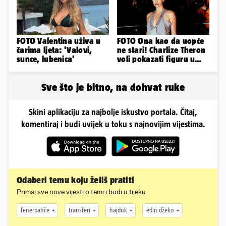
FOTO Valentina uživa u
FOTO Ona kao da uopće
čarima ljeta: 'Valovi,
ne stari! Charlize Theron
sunce, lubenica'
voli pokazati figuru u
golišavim izdanjima...
Sve što je bitno, na dohvat ruke
Skini aplikaciju za najbolje iskustvo portala. Čitaj,
komentiraj i budi uvijek u toku s najnovijim vijestima.
Odaberi temu koju želiš pratiti
Primaj sve nove vijesti o temi i budi u tijeku
fenerbahče
transferi
hajduk
edin džeko