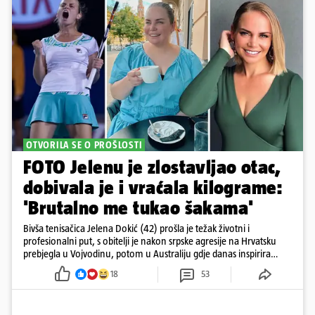
OTVORILA SE O PROŠLOSTI
FOTO Jelenu je zlostavljao otac,
dobivala je i vraćala kilograme:
'Brutalno me tukao šakama'
Bivša tenisačica Jelena Dokić (42) prošla je težak životni i
profesionalni put, s obitelji je nakon srpske agresije na Hrvatsku
prebjegla u Vojvodinu, potom u Australiju gdje danas inspirira
mnoge
18
53