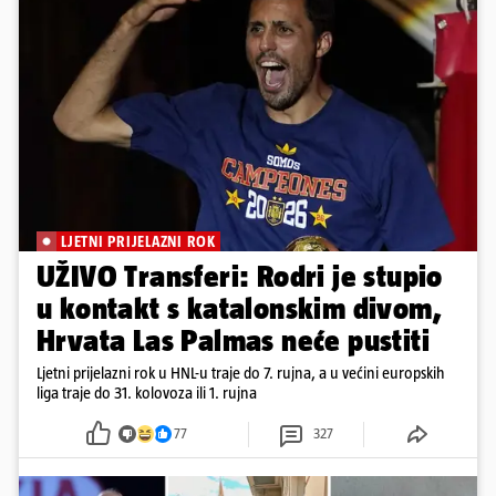
LJETNI PRIJELAZNI ROK
UŽIVO Transferi: Rodri je stupio
u kontakt s katalonskim divom,
Hrvata Las Palmas neće pustiti
Ljetni prijelazni rok u HNL-u traje do 7. rujna, a u većini europskih
liga traje do 31. kolovoza ili 1. rujna
77
327