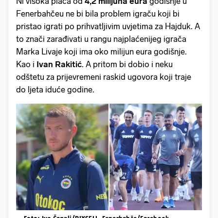
Ni visoka plaća od
4,2 milijuna eura
godišnje u
Fenerbahčeu ne bi bila problem igraču koji bi
pristao igrati po prihvatljivim uvjetima za Hajduk. A
to znači zarađivati u rangu najplaćenijeg igrača
Marka Livaje koji ima oko milijun eura godišnje.
Kao i
Ivan Rakitić
. A pritom bi dobio i neku
odštetu za prijevremeni raskid ugovora koji traje
do ljeta iduće godine.