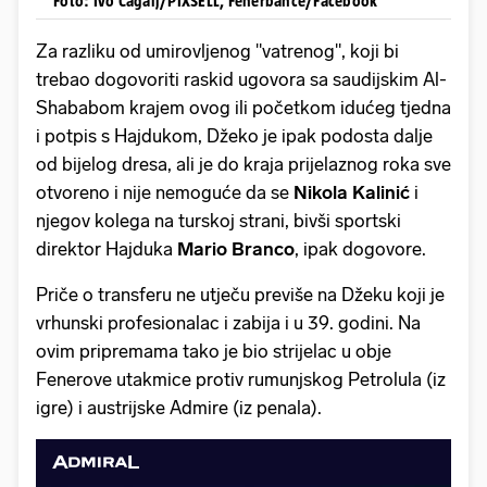
Foto: Ivo Čagalj/PIXSELL, Fenerbahče/Facebook
Za razliku od umirovljenog "vatrenog", koji bi
trebao dogovoriti raskid ugovora sa saudijskim Al-
Shababom krajem ovog ili početkom idućeg tjedna
i potpis s Hajdukom, Džeko je ipak podosta dalje
od bijelog dresa, ali je do kraja prijelaznog roka sve
otvoreno i nije nemoguće da se
Nikola Kalinić
i
njegov kolega na turskoj strani, bivši sportski
direktor Hajduka
Mario Branco
, ipak dogovore.
Priče o transferu ne utječu previše na Džeku koji je
vrhunski profesionalac i zabija i u 39. godini. Na
ovim pripremama tako je bio strijelac u obje
Fenerove utakmice protiv rumunjskog Petrolula (iz
igre) i austrijske Admire (iz penala).