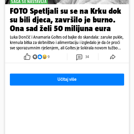
SAGA SE NASTAVLJA
FOTO Spetljali su se na Krku dok
su bili djeca, završilo je burno.
Ona sad želi 50 milijuna eura
Luka Dončić i Anamaria Goltes od bajke do skandala: zaruke pukle,
krenula bitka za skrbništvo i alimentaciju i izgledalo je da će proći
sve sporazumnim rješenjem, ali Goltes je šokirala novom tužbom
u Sloveniji
9
34
Učitaj više