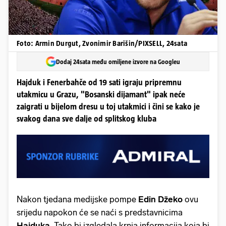
Foto: Armin Durgut, Zvonimir Barišin/PIXSELL, 24sata
Dodaj 24sata među omiljene izvore na Googleu
Hajduk i Fenerbahče od 19 sati igraju pripremnu
utakmicu u Grazu, "Bosanski dijamant" ipak neće
zaigrati u bijelom dresu u toj utakmici i čini se kako je
svakog dana sve dalje od splitskog kluba
Nakon tjedana medijske pompe
Edin Džeko
ovu
srijedu napokon će se naći s predstavnicima
Hajduka
. Tako bi izgledala krnja informacija koja bi