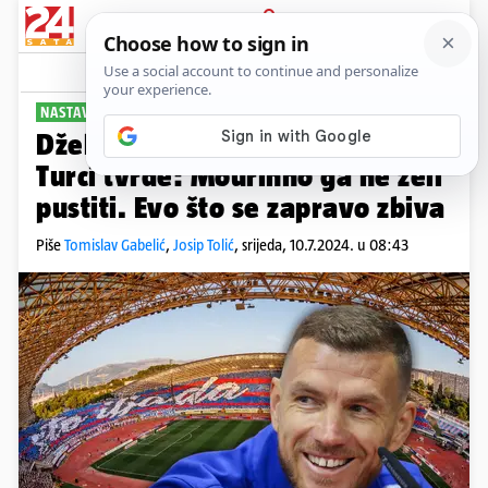
PRIJAVA
Sport
Komentari
20
NASTAVAK TRANSFER SAGE
Džeko danas protiv Hajduka!
Turci tvrde: Mourinho ga ne želi
pustiti. Evo što se zapravo zbiva
Piše
Tomislav Gabelić
,
Josip Tolić
,
srijeda, 10.7.2024. u 08:43