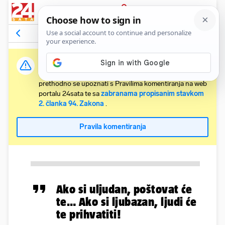
PRIJAVA
Komentari
Relevantni
Važna obavijest:
Svaki korisnik koji želi komentirati članke obvezan je
prethodno se upoznati s Pravilima komentiranja na web
portalu 24sata te sa
zabranama propisanim stavkom
2. članka 94. Zakona
.
Pravila komentiranja
Ako si uljudan, poštovat će
te… Ako si ljubazan, ljudi će
te prihvatiti!