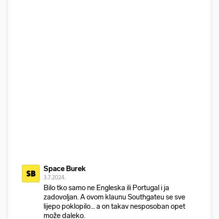
Space Burek
SB
3.7.2024.
Bilo tko samo ne Engleska ili Portugal i ja
zadovoljan. A ovom klaunu Southgateu se sve
lijepo poklopilo... a on takav nesposoban opet
može daleko.