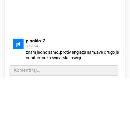
pinokio12
pi
3.7.2024.
znam jedno samo..protiv engleza sam..sve drugo je
nebitno..neka švicarska osvoji
Odgovori
1
4
OsBili2
Os
2.7.2024.
Hrvatska bi osvojila da nas po običaju nije zeznuo
sudac, bili bi zauvijek prvaci da nema sudaca.
Odgovori
3
7
4