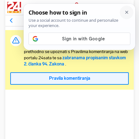
PRIJAVA
Komentari
17
Relevantni
Važna obavijest:
Svaki korisnik koji želi komentirati članke obvezan je
prethodno se upoznati s Pravilima komentiranja na web
portalu 24sata te sa
zabranama propisanim stavkom
2. članka 94. Zakona
.
Pravila komentiranja