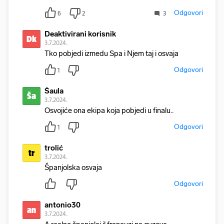
Odgovori
6
2
3
Deaktivirani korisnik
Dk
3.7.2024.
Tko pobjedi izmedu Spa i Njem taj i osvaja
Odgovori
1
Šaula
Ša
3.7.2024.
Osvojiće ona ekipa koja pobjedi u finalu..
Odgovori
1
trolić
tr
3.7.2024.
Španjolska osvaja
Odgovori
antonio30
an
3.7.2024.