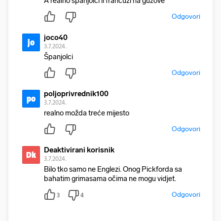
A realno španjolci il francuzi na guzove
Odgovori
joco40
jo
3.7.2024.
Španjolci
Odgovori
poljoprivrednik100
po
3.7.2024.
realno možda treće mijesto
Odgovori
Deaktivirani korisnik
Dk
3.7.2024.
Bilo tko samo ne Englezi. Onog Pickforda sa
bahatim grimasama očima ne mogu vidjet.
Odgovori
3
4