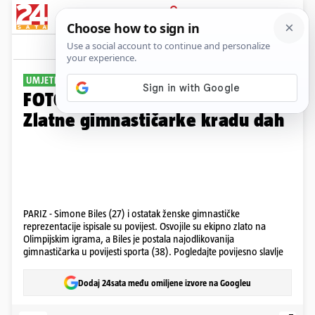
PRIJAVA
Galerija
Komentari
3
UMJETNOST POKRETA
FOTO Ovo su olimpijske kraljice:
Zlatne gimnastičarke kradu dah
PARIZ - Simone Biles (27) i ostatak ženske gimnastičke
reprezentacije ispisale su povijest. Osvojile su ekipno zlato na
Olimpijskim igrama, a Biles je postala najodlikovanija
gimnastičarka u povijesti sporta (38). Pogledajte povijesno slavlje
Dodaj 24sata među omiljene izvore na Googleu