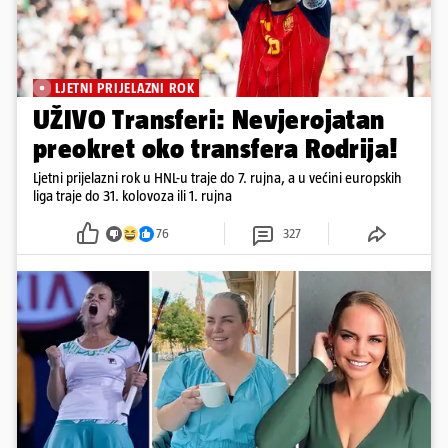
LJETNI PRIJELAZNI ROK
UŽIVO Transferi: Nevjerojatan
preokret oko transfera Rodrija!
Ljetni prijelazni rok u HNL-u traje do 7. rujna, a u većini europskih
liga traje do 31. kolovoza ili 1. rujna
76
327