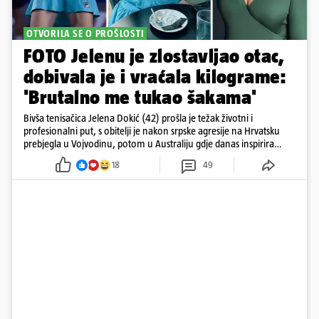
OTVORILA SE O PROŠLOSTI
FOTO Jelenu je zlostavljao otac,
dobivala je i vraćala kilograme:
'Brutalno me tukao šakama'
Bivša tenisačica Jelena Dokić (42) prošla je težak životni i
profesionalni put, s obitelji je nakon srpske agresije na Hrvatsku
prebjegla u Vojvodinu, potom u Australiju gdje danas inspirira
mnoge
18
49