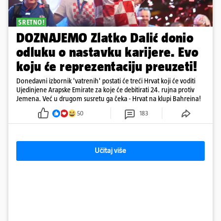
SRETNO!
DOZNAJEMO Zlatko Dalić donio
odluku o nastavku karijere. Evo
koju će reprezentaciju preuzeti!
Donedavni izbornik 'vatrenih' postati će treći Hrvat koji će voditi
Ujedinjene Arapske Emirate za koje će debitirati 24. rujna protiv
Jemena. Već u drugom susretu ga čeka - Hrvat na klupi Bahreina!
50
183
Učitaj više