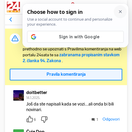
PRIJAVA
Komentari
15
Relevantni
Važna obavijest:
Svaki korisnik koji želi komentirati članke obvezan je
prethodno se upoznati s Pravilima komentiranja na web
portalu 24sata te sa
zabranama propisanim stavkom
2. članka 94. Zakona
.
Pravila komentiranja
doitbetter
14.1.2025.
Još da ste napisali kada se vozi....ali onda bi bili
novinari.
Odgovori
6
1
Čuje Dop