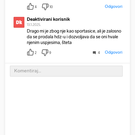
Odgovori
4
10
Deaktivirani korisnik
Dk
13.1.2025.
Drago mi je zbog nje kao sportasice, ali je zalosno
da se prodala hdz-u i dozvoljava da se oni hvale
njenim uspjesima, šteta
Odgovori
2
9
4