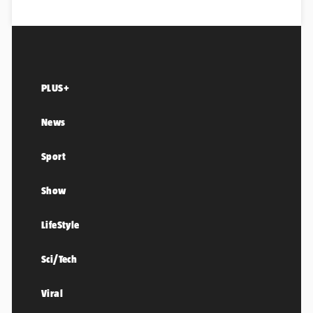
PLUS+
News
Sport
Show
LifeStyle
Sci/Tech
Viral