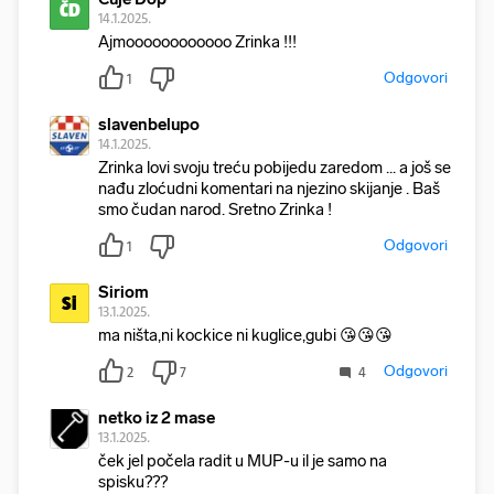
ČD
14.1.2025.
Ajmoooooooooooo Zrinka !!!
Odgovori
1
slavenbelupo
14.1.2025.
Zrinka lovi svoju treću pobijedu zaredom ... a još se
nađu zloćudni komentari na njezino skijanje . Baš
smo čudan narod. Sretno Zrinka !
Odgovori
1
Siriom
Si
13.1.2025.
ma ništa,ni kockice ni kuglice,gubi 😘😘😘
Odgovori
2
7
4
netko iz 2 mase
13.1.2025.
ček jel počela radit u MUP-u il je samo na
spisku???