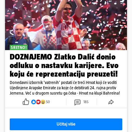
SRETNO!
DOZNAJEMO Zlatko Dalić donio
odluku o nastavku karijere. Evo
koju će reprezentaciju preuzeti!
Donedavni izbornik 'vatrenih' postati će treći Hrvat koji će voditi
Ujedinjene Arapske Emirate za koje će debitirati 24. rujna protiv
Jemena. Već u drugom susretu ga čeka - Hrvat na klupi Bahreina!
50
185
Učitaj više