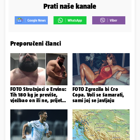
Prati naše kanale
Preporučeni članci
FOTO Stručnjaci o Ervinu:
FOTO Zgrozila bi Cro
Tih 180 kg je previše,
Copa. Voli se šamarati,
vježbao on ili ne, prijete
sami joj se javljaju
mu mnoge komplikacije