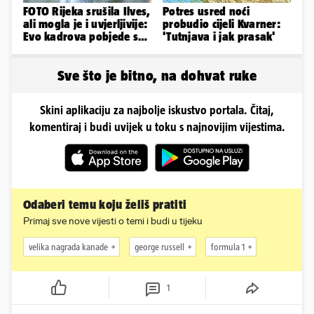
FOTO Rijeka srušila Ilves,
Potres usred noći
ali mogla je i uvjerljivije:
probudio cijeli Kvarner:
Evo kadrova pobjede s
'Tutnjava i jak prasak'
Rujevice
Sve što je bitno, na dohvat ruke
Skini aplikaciju za najbolje iskustvo portala. Čitaj,
komentiraj i budi uvijek u toku s najnovijim vijestima.
Odaberi temu koju želiš pratiti
Primaj sve nove vijesti o temi i budi u tijeku
velika nagrada kanade
george russell
formula 1
1