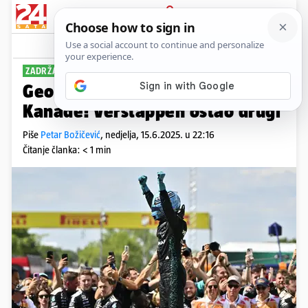
PRIJAVA
Sport
Komentari
1
ZADRŽAO POLE POSITION
George Russell pobjednik VN
Kanade! Verstappen ostao drugi
Piše
Petar Božičević
,
nedjelja, 15.6.2025. u 22:16
Čitanje članka: < 1 min