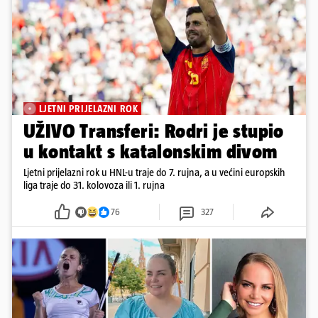
LJETNI PRIJELAZNI ROK
UŽIVO Transferi: Rodri je stupio
u kontakt s katalonskim divom
Ljetni prijelazni rok u HNL-u traje do 7. rujna, a u većini europskih
liga traje do 31. kolovoza ili 1. rujna
76
327