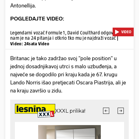
Antonellija.
POGLEDAJTE VIDEO:
VIDEO
Legendarni vozač Formule 1, David Coulthard odgovorio
nam je na 24 pitanja i otkrio tko mu je najdraži vozač
|
Video: 24sata Video
Britanac je tako zadržao svoj "pole position" u
jednoj dosadnjikavoj utrci s malo uzbuđenja, a
najveće se dogodilo pri kraju kada je 67. krugu
Lando Norris išao pretjecati Oscara Piastrija, ali je
na kraju završio u zidu.