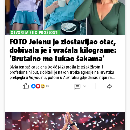
OTVORILA SE O PROŠLOSTI
FOTO Jelenu je zlostavljao otac,
dobivala je i vraćala kilograme:
'Brutalno me tukao šakama'
Bivša tenisačica Jelena Dokić (42) prošla je težak životni i
profesionalni put, s obitelji je nakon srpske agresije na Hrvatsku
prebjegla u Vojvodinu, potom u Australiju gdje danas inspirira
mnoge
18
51