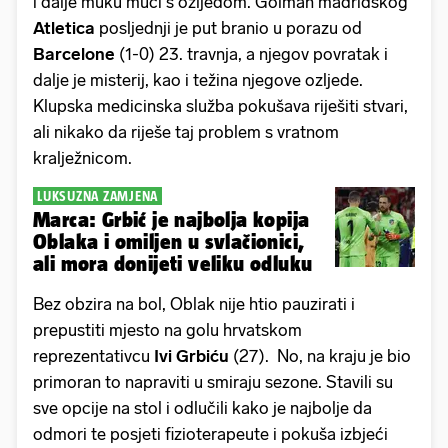
i dalje muku muči s ozljedom. Golman madridskog
Atletica
posljednji je put branio u porazu od
Barcelone
(1-0) 23. travnja, a njegov povratak i
dalje je misterij, kao i težina njegove ozljede.
Klupska medicinska služba pokušava riješiti stvari,
ali nikako da riješe taj problem s vratnom
kralježnicom.
LUKSUZNA ZAMJENA
Marca: Grbić je najbolja kopija
Oblaka i omiljen u svlačionici,
ali mora donijeti veliku odluku
Bez obzira na bol, Oblak nije htio pauzirati i
prepustiti mjesto na golu hrvatskom
reprezentativcu
Ivi Grbiću
(27). No, na kraju je bio
primoran to napraviti u smiraju sezone. Stavili su
sve opcije na stol i odlučili kako je najbolje da
odmori te posjeti fizioterapeute i pokuša izbjeći