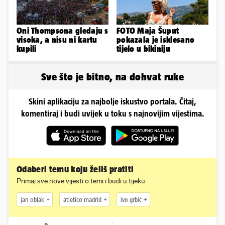
Oni Thompsona gledaju s
FOTO Maja Šuput
visoka, a nisu ni kartu
pokazala je isklesano
kupili
tijelo u bikiniju
Sve što je bitno, na dohvat ruke
Skini aplikaciju za najbolje iskustvo portala. Čitaj,
komentiraj i budi uvijek u toku s najnovijim vijestima.
Odaberi temu koju želiš pratiti
Primaj sve nove vijesti o temi i budi u tijeku
jan oblak
atletico madrid
ivo grbić