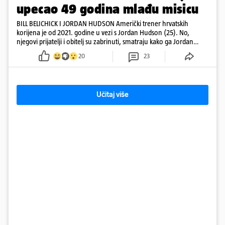
upecao 49 godina mlađu misicu
BILL BELICHICK I JORDAN HUDSON Američki trener hrvatskih
korijena je od 2021. godine u vezi s Jordan Hudson (25). No,
njegovi prijatelji i obitelj su zabrinuti, smatraju kako ga Jordan
kontrolira
20
23
Učitaj više