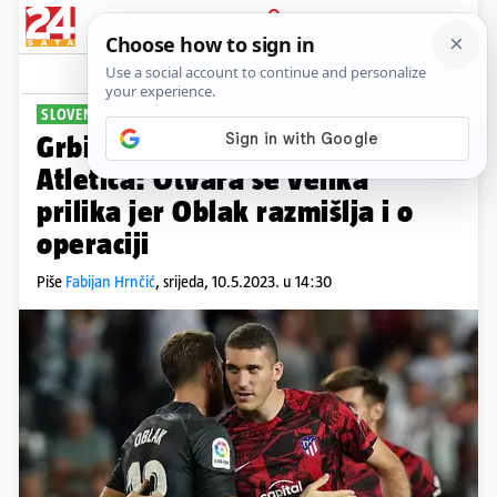
PRIJAVA
Sport
Komentari
12
SLOVENAC OZLIJEĐEN
Grbić do kraja sezone 'jedinica'
Atletica: Otvara se velika
prilika jer Oblak razmišlja i o
operaciji
Piše
Fabijan Hrnčić
,
srijeda, 10.5.2023. u 14:30