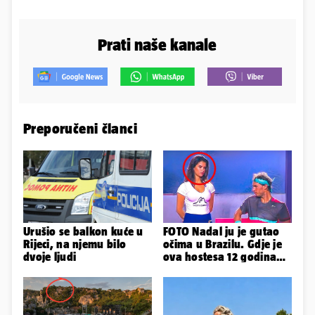
Prati naše kanale
Preporučeni članci
Urušio se balkon kuće u
FOTO Nadal ju je gutao
Rijeci, na njemu bilo
očima u Brazilu. Gdje je
dvoje ljudi
ova hostesa 12 godina
poslije i kako izgleda?