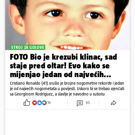
STROJ ZA GOLOVE
FOTO Bio je krezubi klinac, sad
staje pred oltar! Evo kako se
mijenjao jedan od najvećih...
Cristiano Ronaldo (41) srušio je brojne nogometne rekorde i jedan
je od najvećih nogometaša u povijesti. Uskoro bi se trebao vjenčati
sa Georginom Rodriguez, a slavlje je navodno u subotu
19
65