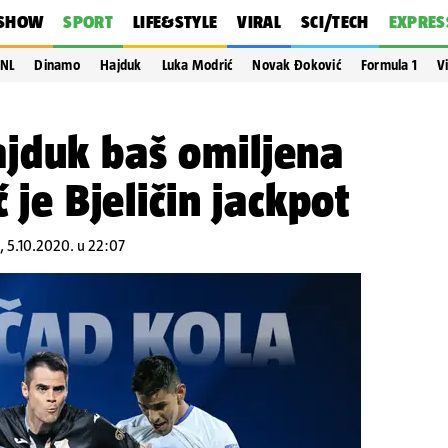
SHOW
SPORT
LIFE&STYLE
VIRAL
SCI/TECH
EXPRES
NL
Dinamo
Hajduk
Luka Modrić
Novak Đoković
Formula 1
V
jduk baš omiljena
ć je Bjeličin jackpot
, 5.10.2020. u 22:07