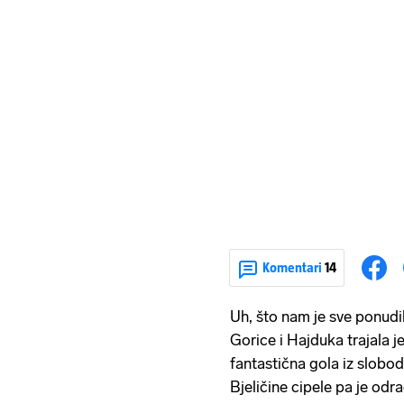
Komentari
14
Uh, što nam je sve ponud
Gorice i Hajduka trajala j
fantastična gola iz slobo
Bjeličine cipele pa je odr