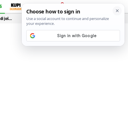
S
PRIJAVA
idi još…