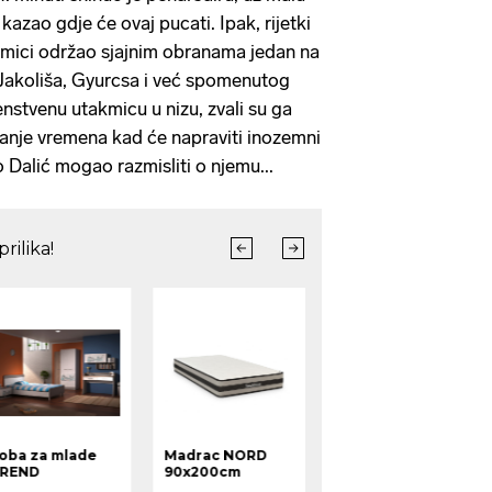
kazao gdje će ovaj pucati. Ipak, rijetki
kmici održao sjajnim obranama jedan na
, Jakoliša, Gyurcsa i već spomenutog
enstvenu utakmicu u nizu, zvali su ga
itanje vremena kad će napraviti inozemni
o Dalić mogao razmisliti o njemu...