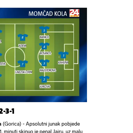
2-3-1
a
(Gorica) - Apsolutni junak pobjede
 minuti skinuo je penal Jairu, uz malu