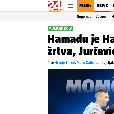
PLUS+
NEWS
Nogomet
Vatreni
H
MOMČAD KOLA
Hamadu je Ha
žrtva, Jurčevi
Piše
Hrvoje Tironi
,
Mato Galić
,
ponedjeljak