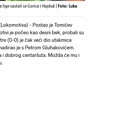
e lige sastali se Gorica i Hajduk |
Foto: Luka
(Lokomotiva) - Postao je Tomićev
otivi je počeo kao desni bek, probali su
stre (0-0) je čak veći dio utakmice
 nadirao je s Petrom Gluhakovićem.
 i dobrog centaršuta. Možda će mu i
u.