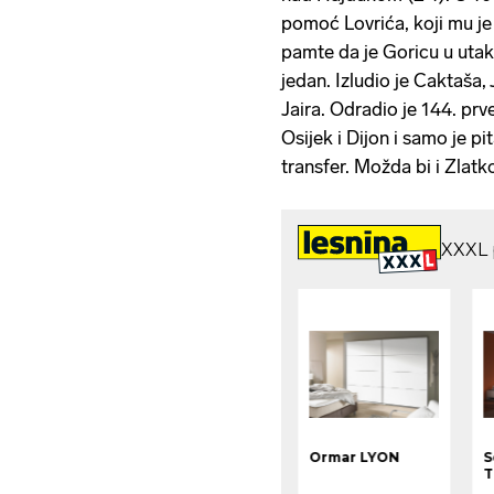
pomoć Lovrića, koji mu je 
pamte da je Goricu u uta
jedan. Izludio je Caktaša
Jaira. Odradio je 144. prv
Osijek i Dijon i samo je p
transfer. Možda bi i Zlatk