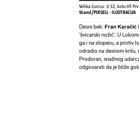
Velika Gorica: U 32. kolu HT Prv
Stanzl/PIXSELL - ILUSTRACIJA
Desni bek:
Fran Karačić
'švicarski nožić'. U Lokom
ga i na stoperu, a protiv I
odradio na desnom krilu,
Prodoran, snažnog udarca
odgovarati da je bliže gol