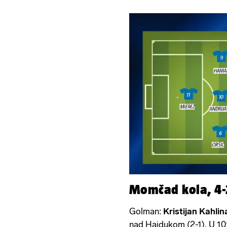
Momčad kola, 4-
Golman:
Kristijan Kahlin
nad Hajdukom (2-1). U 101.