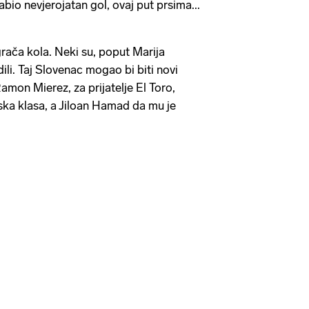
bio nevjerojatan gol, ovaj put prsima...
igrača kola. Neki su, poput Marija
li. Taj Slovenac mogao bi biti novi
amon Mierez, za prijatelje El Toro,
rska klasa, a Jiloan Hamad da mu je