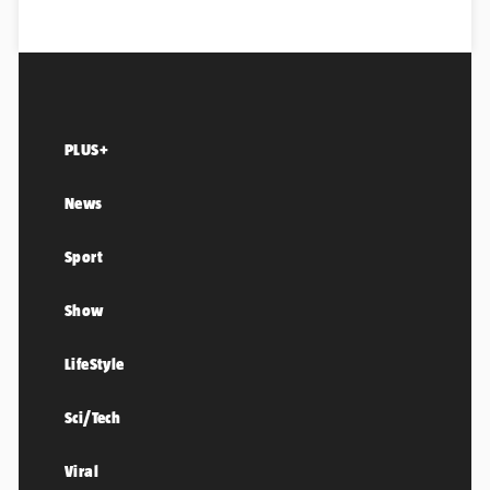
PLUS+
News
Sport
Show
LifeStyle
Sci/Tech
Viral