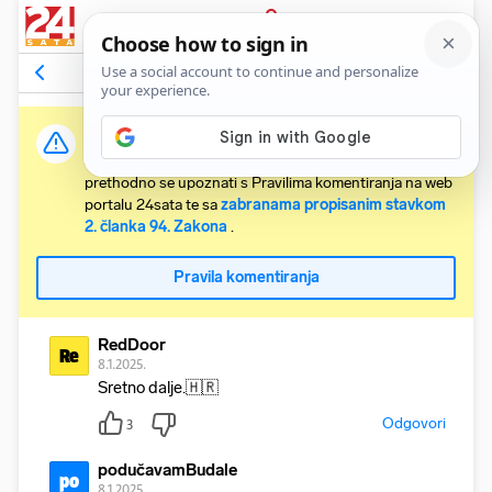
PRIJAVA
Komentari
3
Relevantni
Važna obavijest:
Svaki korisnik koji želi komentirati članke obvezan je
prethodno se upoznati s Pravilima komentiranja na web
portalu 24sata te sa
zabranama propisanim stavkom
2. članka 94. Zakona
.
Pravila komentiranja
RedDoor
Re
8.1.2025.
Sretno dalje.🇭🇷
Odgovori
3
podučavamBudale
po
8.1.2025.