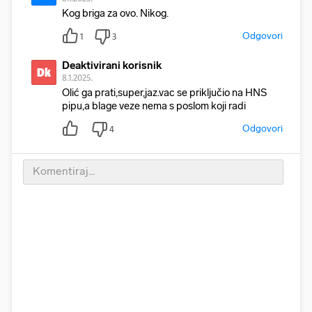
Kog briga za ovo. Nikog.
Odgovori
1
3
Deaktivirani korisnik
Dk
8.1.2025.
Olić ga prati,super,jaz.vac se priključio na HNS
pipu,a blage veze nema s poslom koji radi
Odgovori
4