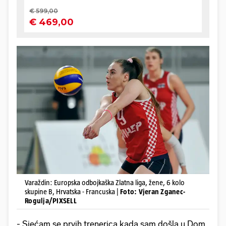
Varaždin: Europska odbojkaška Zlatna liga, žene, 6 kolo
skupine B, Hrvatska - Francuska |
Foto: Vjeran Zganec-
Rogulja/PIXSELL
- Sjećam se prvih trenerica kada sam došla u Dom