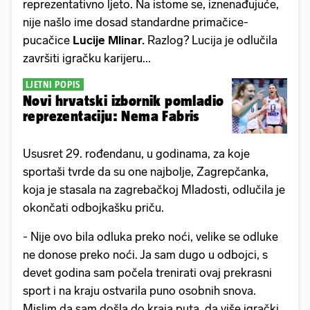
reprezentativno ljeto. Na istome se, iznenađujuće,
nije našlo ime dosad standardne primačice-
pucačice
Lucije Mlinar.
Razlog? Lucija je odlučila
završiti igračku karijeru...
LJETNI POPIS
Novi hrvatski izbornik pomladio
reprezentaciju: Nema Fabris
Ususret 29. rođendanu, u godinama, za koje
sportaši tvrde da su one najbolje, Zagrepčanka,
koja je stasala na zagrebačkoj Mladosti, odlučila je
okončati odbojkašku priču.
- Nije ovo bila odluka preko noći, velike se odluke
ne donose preko noći. Ja sam dugo u odbojci, s
devet godina sam počela trenirati ovaj prekrasni
sport i na kraju ostvarila puno osobnih snova.
Mislim da sam došla do kraja puta, da više igrački