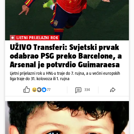
LJETNI PRIJELAZNI ROK
UŽIVO Transferi: Svjetski prvak
odabrao PSG preko Barcelone, a
Arsenal je potvrdio Guimaraesa
Ljetni prijelazni rok u HNL-u traje do 7. rujna, a u većini europskih
liga traje do 31. kolovoza ili 1. rujna
77
334