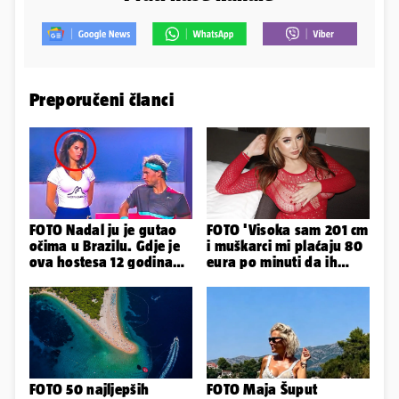
Preporučeni članci
FOTO Nadal ju je gutao
FOTO 'Visoka sam 201 cm
očima u Brazilu. Gdje je
i muškarci mi plaćaju 80
ova hostesa 12 godina
eura po minuti da ih
poslije i kako izgleda?
pokorim riječima'
FOTO 50 najljepših
FOTO Maja Šuput