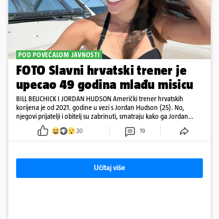
POD POVEĆALOM JAVNOSTI
FOTO Slavni hrvatski trener je
upecao 49 godina mlađu misicu
BILL BELICHICK I JORDAN HUDSON Američki trener hrvatskih
korijena je od 2021. godine u vezi s Jordan Hudson (25). No,
njegovi prijatelji i obitelj su zabrinuti, smatraju kako ga Jordan
kontrolira
20
19
Učitaj više