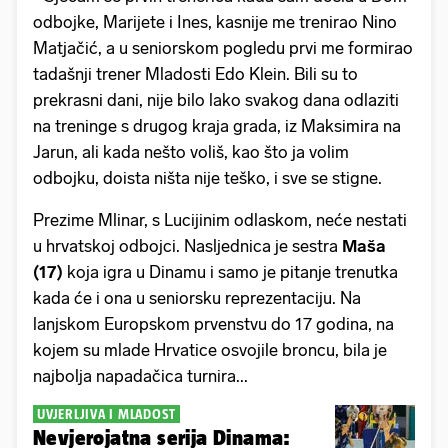
odbojke, Marijete i Ines, kasnije me trenirao Nino
Matjačić, a u seniorskom pogledu prvi me formirao
tadašnji trener Mladosti Edo Klein. Bili su to
prekrasni dani, nije bilo lako svakog dana odlaziti
na treninge s drugog kraja grada, iz Maksimira na
Jarun, ali kada nešto voliš, kao što ja volim
odbojku, doista ništa nije teško, i sve se stigne.
Prezime Mlinar, s Lucijinim odlaskom, neće nestati
u hrvatskoj odbojci. Nasljednica je sestra
Maša
(17)
koja igra u Dinamu i samo je pitanje trenutka
kada će i ona u seniorsku reprezentaciju. Na
lanjskom Europskom prvenstvu do 17 godina, na
kojem su mlade Hrvatice osvojile broncu, bila je
najbolja napadačica turnira...
UVJERLJIVA I MLADOST
Nevjerojatna serija Dinama: