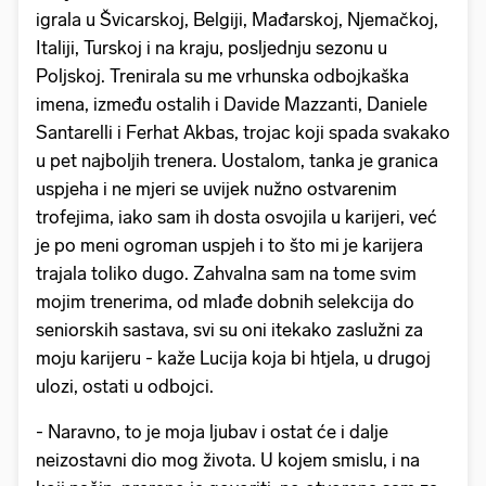
igrala u Švicarskoj, Belgiji, Mađarskoj, Njemačkoj,
Italiji, Turskoj i na kraju, posljednju sezonu u
Poljskoj. Trenirala su me vrhunska odbojkaška
imena, između ostalih i Davide Mazzanti, Daniele
Santarelli i Ferhat Akbas, trojac koji spada svakako
u pet najboljih trenera. Uostalom, tanka je granica
uspjeha i ne mjeri se uvijek nužno ostvarenim
trofejima, iako sam ih dosta osvojila u karijeri, već
je po meni ogroman uspjeh i to što mi je karijera
trajala toliko dugo. Zahvalna sam na tome svim
mojim trenerima, od mlađe dobnih selekcija do
seniorskih sastava, svi su oni itekako zaslužni za
moju karijeru - kaže Lucija koja bi htjela, u drugoj
ulozi, ostati u odbojci.
- Naravno, to je moja ljubav i ostat će i dalje
neizostavni dio mog života. U kojem smislu, i na