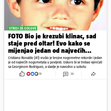
STROJ ZA GOLOVE
FOTO Bio je krezubi klinac, sad
staje pred oltar! Evo kako se
mijenjao jedan od najvećih...
Cristiano Ronaldo (41) srušio je brojne nogometne rekorde i jedan
je od najvećih nogometaša u povijesti. Uskoro bi se trebao vjenčati
sa Georginom Rodriguez, a slavlje je navodno u subotu
19
56