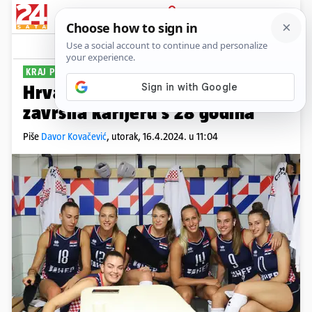
PRIJAVA
Sport
Komentari
8
KRAJ PUTA
Hrvatska odbojkašica iznenada
završila karijeru s 28 godina
Piše
Davor Kovačević
,
utorak, 16.4.2024. u 11:04