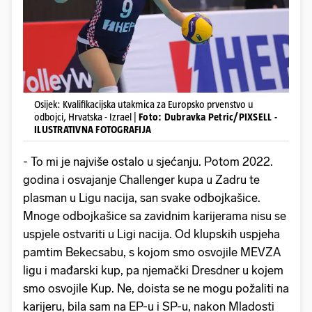
Osijek: Kvalifikacijska utakmica za Europsko prvenstvo u
odbojci, Hrvatska - Izrael |
Foto: Dubravka Petric/PIXSELL -
ILUSTRATIVNA FOTOGRAFIJA
- To mi je najviše ostalo u sjećanju. Potom 2022.
godina i osvajanje Challenger kupa u Zadru te
plasman u Ligu nacija, san svake odbojkašice.
Mnoge odbojkašice sa zavidnim karijerama nisu se
uspjele ostvariti u Ligi nacija. Od klupskih uspjeha
pamtim Bekecsabu, s kojom smo osvojile MEVZA
ligu i mađarski kup, pa njemački Dresdner u kojem
smo osvojile Kup. Ne, doista se ne mogu požaliti na
karijeru, bila sam na EP-u i SP-u, nakon Mladosti