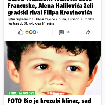
Francuske, Alena Halilovića želi
gradski rival Filipa Krovinovića
Ljetni prijelazni rok u HNL-u traje do 7. rujna, a u većini europskih
liga traje do 31. kolovoza ili 1. rujna
77
336
STROJ ZA GOLOVE
FOTO Bio je krezubi klinac, sad