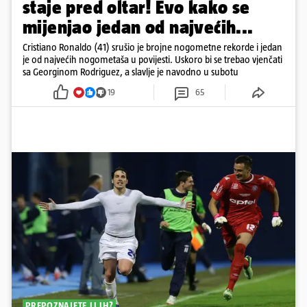
staje pred oltar! Evo kako se
mijenjao jedan od najvećih...
Cristiano Ronaldo (41) srušio je brojne nogometne rekorde i jedan
je od najvećih nogometaša u povijesti. Uskoro bi se trebao vjenčati
sa Georginom Rodriguez, a slavlje je navodno u subotu
19
65
PREPOZNAJETE LI IH?