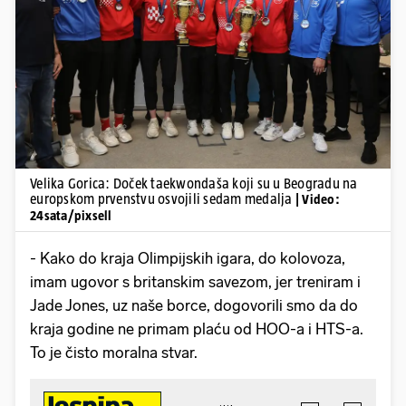
Pokretanje videa...
Velika Gorica: Doček taekwondaša koji su u Beogradu na
europskom prvenstvu osvojili sedam medalja
| Video:
24sata/pixsell
- Kako do kraja Olimpijskih igara, do kolovoza,
imam ugovor s britanskim savezom, jer treniram i
Jade Jones, uz naše borce, dogovorili smo da do
kraja godine ne primam plaću od HOO-a i HTS-a.
To je čisto moralna stvar.