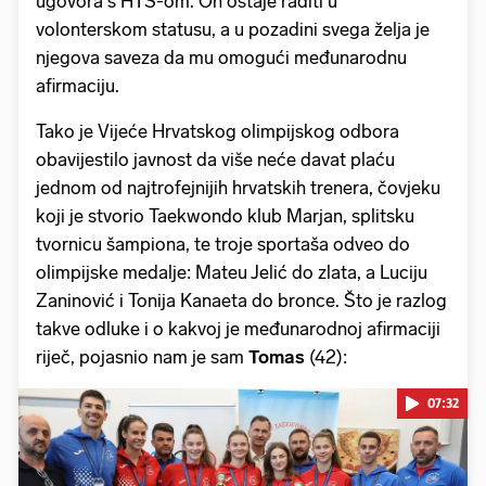
ugovora s HTS-om. On ostaje raditi u
volonterskom statusu, a u pozadini svega želja je
njegova saveza da mu omogući međunarodnu
afirmaciju.
Tako je Vijeće Hrvatskog olimpijskog odbora
obavijestilo javnost da više neće davat plaću
jednom od najtrofejnijih hrvatskih trenera, čovjeku
koji je stvorio Taekwondo klub Marjan, splitsku
tvornicu šampiona, te troje sportaša odveo do
olimpijske medalje: Mateu Jelić do zlata, a Luciju
Zaninović i Tonija Kanaeta do bronce. Što je razlog
takve odluke i o kakvoj je međunarodnoj afirmaciji
riječ, pojasnio nam je sam
Tomas
(42):
07:32