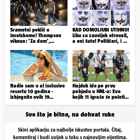
Sramotni poklič u
KAD DOMOLJUBI UTIHNU!
Imotskome! Thompson
Liku su zauvijek otrovali,
viknuo: 'Za dom',
a oni šute! Političari, i vi
publika odgovorila:
ste odgovorni
'Spremni'
Radio sam u al inclusive
Hajduk ide po prvu
resortu 10 godina -
pobjedu u HNL-u: Evo
izbjegnite ovih 19
kojih 11 igrača će početi
grešaka i olakšajte si
protiv Istre na Poljudu
odmor
Sve što je bitno, na dohvat ruke
Skini aplikaciju za najbolje iskustvo portala. Čitaj,
komentiraj i budi uvijek u toku s najnovijim vijestima.