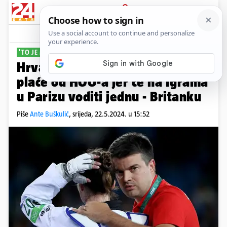
PRIJAVA
Sport
Komentari
0
'TO JE MORALAN ČIN'
Hrvatski izbornik odrekao se
plaće od HOO-a jer će na Igrama
u Parizu voditi jednu - Britanku
Piše
Ante Buškulić
,
srijeda, 22.5.2024. u 15:52