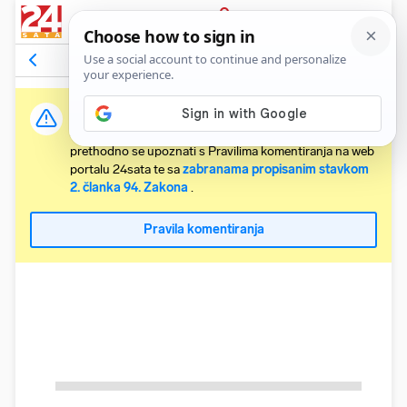
PRIJAVA
Komentari
Relevantni
Važna obavijest:
Svaki korisnik koji želi komentirati članke obvezan je
prethodno se upoznati s Pravilima komentiranja na web
portalu 24sata te sa
zabranama propisanim stavkom
2. članka 94. Zakona
.
Pravila komentiranja