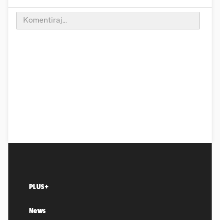
PLUS+
News