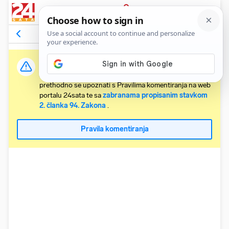
PRIJAVA
Komentari
Relevantni
Važna obavijest:
Svaki korisnik koji želi komentirati članke obvezan je
prethodno se upoznati s Pravilima komentiranja na web
portalu 24sata te sa
zabranama propisanim stavkom
2. članka 94. Zakona
.
Pravila komentiranja