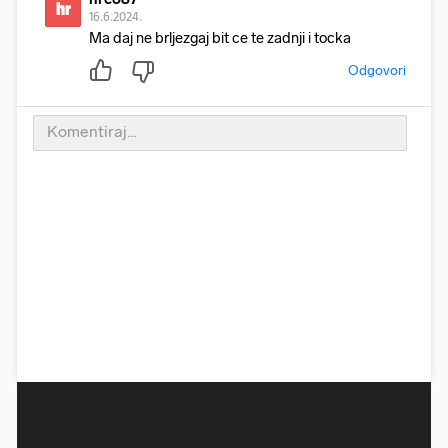
hr
16.6.2024.
Ma daj ne brljezgaj bit ce te zadnji i tocka
Odgovori