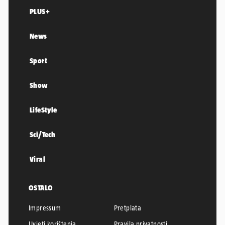
PLUS+
News
Sport
Show
LifeStyle
Sci/Tech
Viral
OSTALO
Impressum
Pretplata
Uvjeti korištenja
Pravila privatnosti