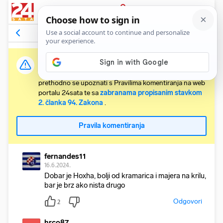
PRIJAVA
Komentari
2
Relevantni
Važna obavijest:
Svaki korisnik koji želi komentirati članke obvezan je
prethodno se upoznati s Pravilima komentiranja na web
portalu 24sata te sa
zabranama propisanim stavkom
2. članka 94. Zakona
.
Pravila komentiranja
fernandes11
16.6.2024.
Dobar je Hoxha, bolji od kramarica i majera na krilu,
bar je brz ako nista drugo
Odgovori
2
hrco87