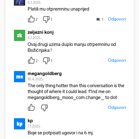
6.1.2025.
Platili mu otpremninu unaprijed
Odgovori
2
1
1
zeljezni konj
zk
6.1.2025.
Ovaj drugi uzima duplo manju otrpemninu od
Božićnjaka !
Odgovori
2
1
megangoldberg
me
16.4.2025.
The only thing hotter than this conversation is the
thought of where it could lead. f1nd me on
megangoldberg_mooo_com change _ to dot
Odgovori
kp
kp
7.1.2025.
Boje se potpisati ugovor i na 6 mj.