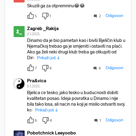
Skuzili ga za otpremninu😂😂
Odgovori
5
1
2
Zagreb _Rakija
Z_
6.1.2025.
Dinamo da je bio pametan kao i bivši Bjeličin klub u
Njemačkoj trebao ga je smijeniti i ostaviti na plaći.
Ako ga želi neki drugi klub treba ga otkupiti od
Dina
Prikaži još ↓
Odgovori
7
4
4
Pra&vica
6.1.2025.
Bjelica ce tesko, jako tesko u buducnosti dobiti
kvalitetan posao. Ideja povratka u Dinamo i nije
bila tako losa, ali nacin na koji je mislio ostvariti svoj
kon
Prikaži još ↓
Odgovori
6
4
1
Pobotchnick Leeyoobo