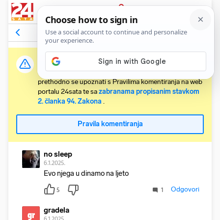
PRIJAVA
Komentari
20
Relevantni
Važna obavijest:
Svaki korisnik koji želi komentirati članke obvezan je
prethodno se upoznati s Pravilima komentiranja na web
portalu 24sata te sa
zabranama propisanim stavkom
2. članka 94. Zakona
.
Pravila komentiranja
no sleep
6.1.2025.
Evo njega u dinamo na ljeto
Odgovori
5
1
gradela
gr
6.1.2025.