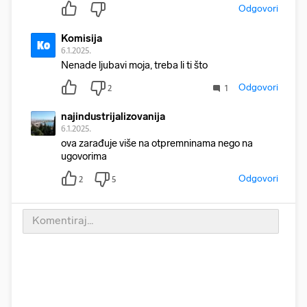
Odgovori
Komisija
Ko
6.1.2025.
Nenade ljubavi moja, treba li ti što
Odgovori
2
1
najindustrijalizovanija
6.1.2025.
ova zarađuje više na otpremninama nego na
ugovorima
Odgovori
2
5