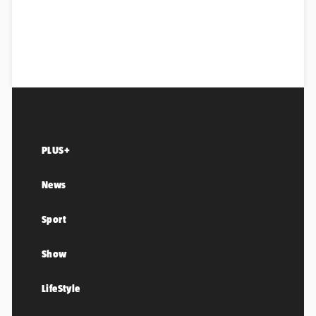
PLUS+
News
Sport
Show
LifeStyle