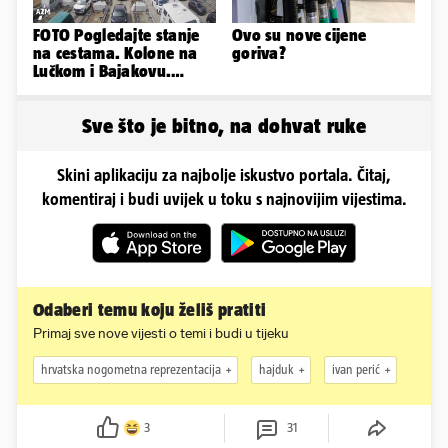
FOTO Pogledajte stanje
Ovo su nove cijene
na cestama. Kolone na
goriva?
Lučkom i Bajakovu.
Problemi zbog vjetra
Sve što je bitno, na dohvat ruke
Skini aplikaciju za najbolje iskustvo portala. Čitaj,
komentiraj i budi uvijek u toku s najnovijim vijestima.
Odaberi temu koju želiš pratiti
Primaj sve nove vijesti o temi i budi u tijeku
hrvatska nogometna reprezentacija
hajduk
ivan perić
3
31