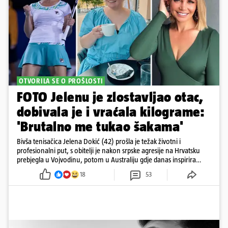
OTVORILA SE O PROŠLOSTI
FOTO Jelenu je zlostavljao otac,
dobivala je i vraćala kilograme:
'Brutalno me tukao šakama'
Bivša tenisačica Jelena Dokić (42) prošla je težak životni i
profesionalni put, s obitelji je nakon srpske agresije na Hrvatsku
prebjegla u Vojvodinu, potom u Australiju gdje danas inspirira
mnoge
18
53