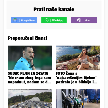
Prati naše kanale
Preporučeni članci
SUDAC PEJIN ZA 24SATA
FOTO Žena s
'Ne znam zbog čega sam
'najsavršenijim tijelom'
napadnut, nadam se da
pozirala je u bikiniju i
će ih policija naći'
pokazala svoje bujne
obline...