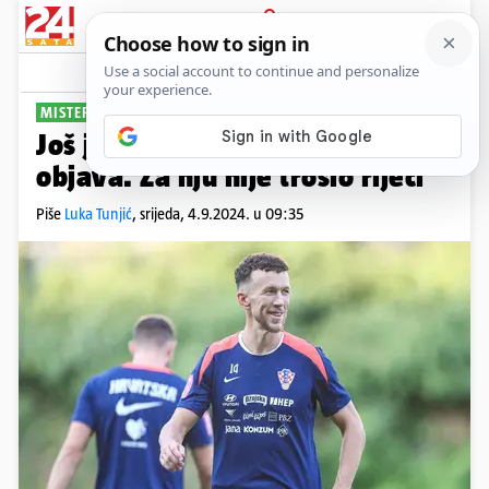
PRIJAVA
Sport
Komentari
31
MISTERIOZNI 'VATRENI'
Još jedna Perišićeva ponoćna
objava. Za nju nije trošio riječi
Piše
Luka Tunjić
,
srijeda, 4.9.2024. u 09:35