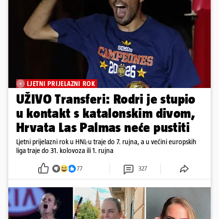
LJETNI PRIJELAZNI ROK
UŽIVO Transferi: Rodri je stupio
u kontakt s katalonskim divom,
Hrvata Las Palmas neće pustiti
Ljetni prijelazni rok u HNL-u traje do 7. rujna, a u većini europskih
liga traje do 31. kolovoza ili 1. rujna
77
327