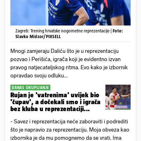
Zagreb: Trening hrvatske nogometne reprezentacije |
Foto:
Slavko Midzor/PIXSELL
Mnogi zamjeraju Daliću što je u reprezentaciju
pozvao i Perišića, igrača koji je evidentno izvan
pravog natjecateljskog ritma. Evo kako je izbornik
opravdao svoju odluku...
DANAS OKUPLJANJE
Rujan je 'vatrenima' uvijek bio
'čupav', a dočekali smo i igrača
bez kluba u reprezentaciji...
- Savez i reprezentacija neće zaboraviti i podrediti
što je napravio za reprezentaciju. Moja obveza kao
izbornika je da mu pomognemo da se vrati. Ima