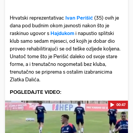
Hrvatski reprezentativac
Ivan Perišić
(35) ovih je
dana pod budnim okom javnosti nakon što je
raskinuo ugovor s
Hajdukom
i napustio splitski
klub samo sedam mjeseci, od kojih je dobar dio
proveo rehabilitirajući se od teške ozljede koljena.
Unatoč tome što je Perišić daleko od svoje stare
forme, a i trenutačno nogometaš bez kluba,
trenutačno se priprema s ostalim izabranicima
Zlatka Dalića.
POGLEDAJTE VIDEO:
00:47