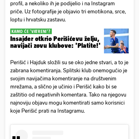
profil, a nekoliko ih je podijelio i na Instagram
priče. Uz fotografije je objavio tri emotikona, srce,
loptu i hrvatsku zastavu.
KAMO ĆE 'VATRENI'?
Insajder otkrio Perišićevu želju,
navijači zovu klubove: 'Platite!'
Perišić i Hajduk složili su se oko jedne stvari, a to je
zabrana komentiranja. Splitski klub onemogućio je
svojim navijačima komentiranje na društvenim
mrežama, a slično je učinio i Perišić kako bi se
zaštitio od negativnih komentara. Tako na njegovu
najnoviju objavu mogu komentirati samo korisnici
koje Perišić prati na Instagramu.