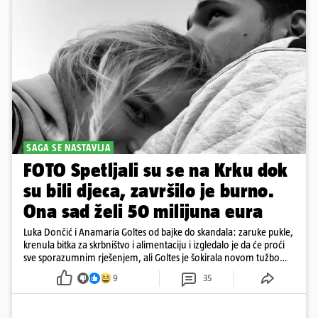
SAGA SE NASTAVLJA
FOTO Spetljali su se na Krku dok
su bili djeca, završilo je burno.
Ona sad želi 50 milijuna eura
Luka Dončić i Anamaria Goltes od bajke do skandala: zaruke pukle,
krenula bitka za skrbništvo i alimentaciju i izgledalo je da će proći
sve sporazumnim rješenjem, ali Goltes je šokirala novom tužbom
u Sloveniji
9
35