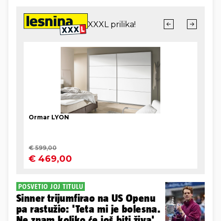
POSVETIO JOJ TITULU
Sinner trijumfirao na US Openu
pa rastužio: 'Teta mi je bolesna.
Ne znam koliko će još biti živa'