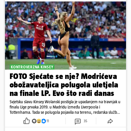
KONTROVERZNA KINSEY
FOTO Sjećate se nje? Modrićeva
obožavateljica polugola uletjela
na finale LP. Evo što radi danas
Svjetsku slavu Kinsey Wolanski postigla je upadanjem na travnjak u
finalu Lige prvaka 2019. u Madridu između Liverpoola i
Tottenhama. Tada se polugola pojavila na terenu, redarska služba
ju je lovila po travnjaku, a njezine fotografije obišle su svijet.
11
35