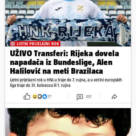
LJETNI PRIJELAZNI ROK
UŽIVO Transferi: Rijeka dovela
napadača iz Bundeslige, Alen
Halilović na meti Brazilaca
Ljetni prijelazni rok u HNL-u traje do 7. rujna, a u većini europskih
liga traje do 31. kolovoza ili 1. rujna
77
337