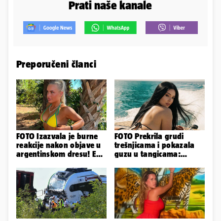
Prati naše kanale
Preporučeni članci
FOTO Izazvala je burne
FOTO Prekrila grudi
reakcije nakon objave u
trešnjicama i pokazala
argentinskom dresu! Evo
guzu u tangicama:
tko je lijepa Njemica
Ovako ljetuje bujna
Slavonka