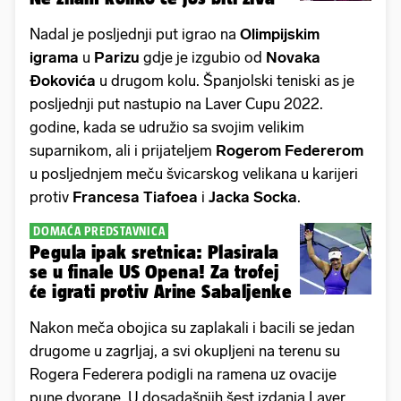
Nadal je posljednji put igrao na
Olimpijskim
igrama
u
Parizu
gdje je izgubio od
Novaka
Đokovića
u drugom kolu. Španjolski teniski as je
posljednji put nastupio na Laver Cupu 2022.
godine, kada se udružio sa svojim velikim
suparnikom, ali i prijateljem
Rogerom Federerom
u posljednjem meču švicarskog velikana u karijeri
protiv
Francesa Tiafoea
i
Jacka Socka
.
DOMAĆA PREDSTAVNICA
Pegula ipak sretnica: Plasirala
se u finale US Opena! Za trofej
će igrati protiv Arine Sabaljenke
Nakon meča obojica su zaplakali i bacili se jedan
drugome u zagrljaj, a svi okupljeni na terenu su
Rogera Federera podigli na ramena uz ovacije
pune dvorane. U dosadašnjih šest izdanja Laver