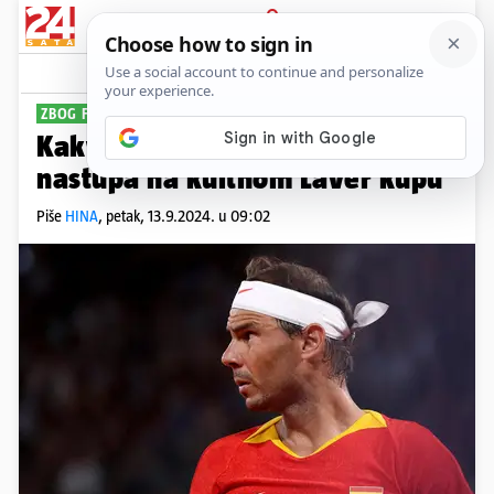
PRIJAVA
Sport
Komentari
0
ZBOG FIZIČKOG STANJA
Kakva šteta! Nadal odustao od
nastupa na kultnom Laver kupu
Piše
HINA
,
petak, 13.9.2024. u 09:02