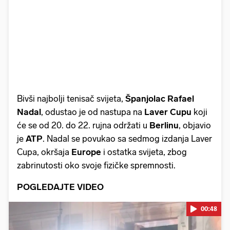
Bivši najbolji tenisač svijeta,
Španjolac Rafael
Nadal
, odustao je od nastupa na
Laver Cupu
koji
će se od 20. do 22. rujna održati u
Berlinu
, objavio
je
ATP
. Nadal se povukao sa sedmog izdanja Laver
Cupa, okršaja
Europe
i ostatka svijeta, zbog
zabrinutosti oko svoje fizičke spremnosti.
POGLEDAJTE VIDEO
00:48