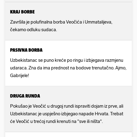
KRAJ BORBE
Završila je polufinalna borba Veočića i Ummatalijeva,
čekamo odluku sudaca.
PASIVNA BORBA
Uzbekistanac se puno kreće po ringu i izbjegava razmjenu
udaraca. Zna da ima prednost na bodove trenutačno. Ajmo,
Gabrijele!
DRUGA RUNDA
Pokušao je Veočić u drugoj rundi ispraviti dojam iz prve, ali
Uzbekistanac je uspješno izbjegao napade Hrvata. Trebat
će Veočić u trećoj rundi krenuti na "sve ili ništa".