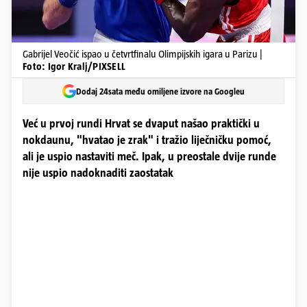
Gabrijel Veočić ispao u četvrtfinalu Olimpijskih igara u Parizu |
Foto: Igor Kralj/PIXSELL
Dodaj 24sata među omiljene izvore na Googleu
Već u prvoj rundi Hrvat se dvaput našao praktički u
nokdaunu, "hvatao je zrak" i tražio liječničku pomoć,
ali je uspio nastaviti meč. Ipak, u preostale dvije runde
nije uspio nadoknaditi zaostatak