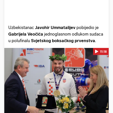
Uzbekistanac
Javohir Ummatalijev
pobijedio je
Gabrijela Veočića
jednoglasnom odlukom sudaca
u polufinalu
Svjetskog boksačkog prvenstva
.
11:18
Pokretanje videa...