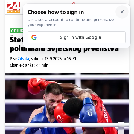
PRIJAVA
Sport
Komentari
9
ODLUKOM SUDACA
Šteta... Gabrijel Veočić izgubio u
polufinalu Svjetskog prvenstva
Piše
24sata
,
subota, 13.9.2025. u 16:51
Čitanje članka: < 1 min