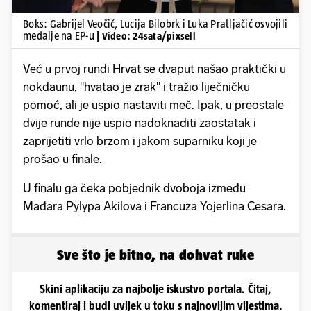
Boks: Gabrijel Veočić, Lucija Bilobrk i Luka Pratljačić osvojili
medalje na EP-u
| Video: 24sata/pixsell
Već u prvoj rundi Hrvat se dvaput našao praktički u
nokdaunu, "hvatao je zrak" i tražio liječničku
pomoć, ali je uspio nastaviti meč. Ipak, u preostale
dvije runde nije uspio nadoknaditi zaostatak i
zaprijetiti vrlo brzom i jakom suparniku koji je
prošao u finale.
U finalu ga čeka pobjednik dvoboja između
Mađara Pylypa Akilova i Francuza Yojerlina Cesara.
Sve što je bitno, na dohvat ruke
Skini aplikaciju za najbolje iskustvo portala. Čitaj,
komentiraj i budi uvijek u toku s najnovijim vijestima.