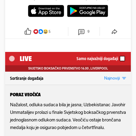
5
9
LIVE
Samo najvažniji događaji
SVJETSKO BOKSAČKO PRVENSTVO
16.00
, LIVERPOOL
Najnoviji
Sortiranje događaja
PORAZ VEOČIĆA
Nažalost, odluka sudaca bila je jasna; Uzbekistanac Javohir
Ummatalijev prolazi u finale Svjetskog boksačkog prvenstva
jednoglasnom odlukom sudaca. Veočiću ostaje brončana
medalja koju je osigurao pobjedom u četvrtfinalu.