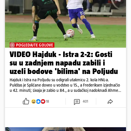
POGLEDAJTE GOLOVE
VIDEO Hajduk - Istra 2-2: Gosti
su u zadnjem napadu zabili i
uzeli bodove 'bilima' na Poljudu
Hajduk i Istra na Poljudu su odigrali utakmicu 2. kola HNL-a.
Pukštas je Splićane doveo u vodstvo u 15., a Frederiksen izjednačio
u 42. minuti; Livaja je zabio u 84., a u sudačkoj nadoknadi Ahmeti
je pogodio za remi
18
401