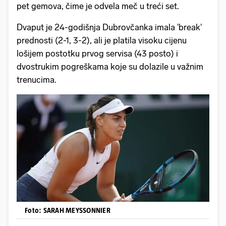
pet gemova, čime je odvela meč u treći set.
Dvaput je 24-godišnja Dubrovčanka imala 'break'
prednosti (2-1, 3-2), ali je platila visoku cijenu
lošijem postotku prvog servisa (43 posto) i
dvostrukim pogreškama koje su dolazile u važnim
trenucima.
Foto: SARAH MEYSSONNIER