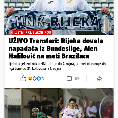
LJETNI PRIJELAZNI ROK
UŽIVO Transferi: Rijeka dovela
napadača iz Bundeslige, Alen
Halilović na meti Brazilaca
Ljetni prijelazni rok u HNL-u traje do 7. rujna, a u većini europskih
liga traje do 31. kolovoza ili 1. rujna
77
337