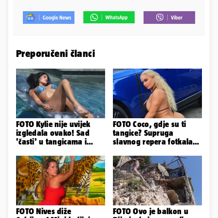
Preporučeni članci
FOTO Kylie nije uvijek
FOTO Coco, gdje su ti
izgledala ovako! Sad
tangice? Supruga
'časti' u tangicama i
slavnog repera fotkala
bikiniju, ali išla je 'pod
se ispred auta i pokazala
nož'...
sve
FOTO Nives diže
FOTO Ovo je balkon u