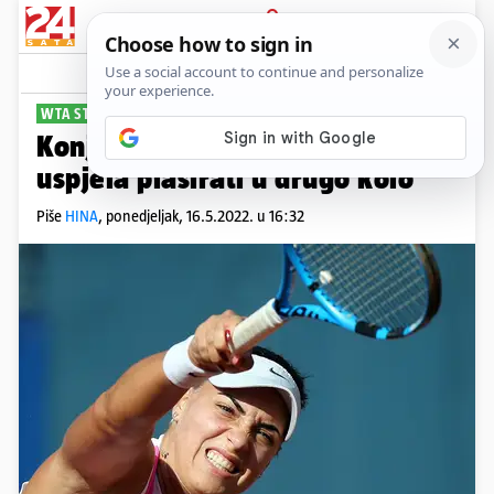
PRIJAVA
Sport
Komentari
1
WTA STRASBOURG
Konjuh ispala sedmi put: Nije se
uspjela plasirati u drugo kolo
Piše
HINA
,
ponedjeljak, 16.5.2022. u 16:32