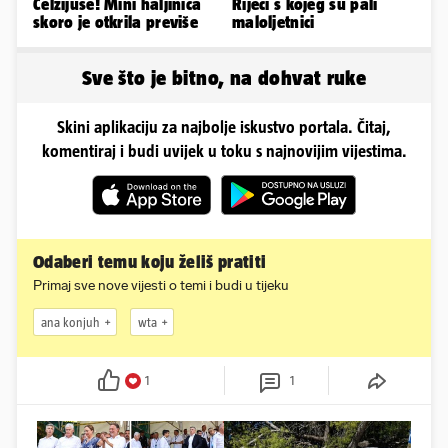
Celzijuse! Mini haljinica
Rijeci s kojeg su pali
skoro je otkrila previše
maloljetnici
Sve što je bitno, na dohvat ruke
Skini aplikaciju za najbolje iskustvo portala. Čitaj,
komentiraj i budi uvijek u toku s najnovijim vijestima.
Odaberi temu koju želiš pratiti
Primaj sve nove vijesti o temi i budi u tijeku
ana konjuh
wta
1
1