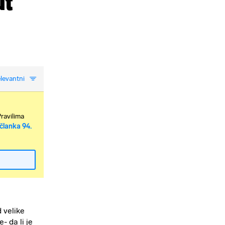
ut
levantni
Pravilima
članka 94.
 velike
- da li je