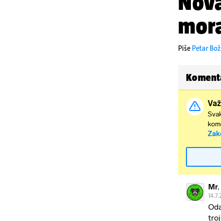
Nova
mora
Piše
Petar Bož
Koment
Važ
Svak
kome
Zak
Mr.
14.7.
Oda
tro