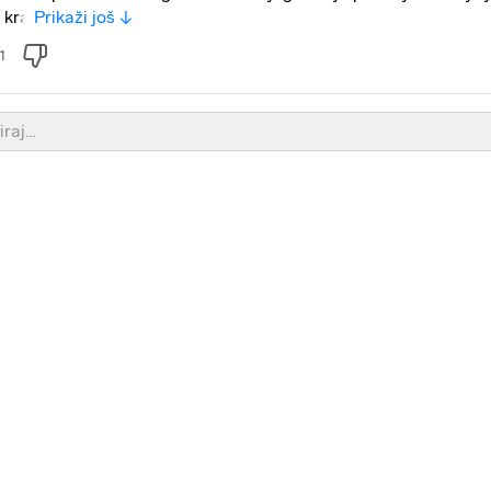
 kra
Prikaži još ↓
1