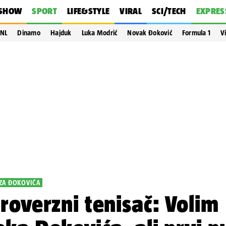
SHOW
SPORT
LIFE&STYLE
VIRAL
SCI/TECH
EXPRES
NL
Dinamo
Hajduk
Luka Modrić
Novak Đoković
Formula 1
V
ZA ĐOKOVIĆA
roverzni tenisač: Volim