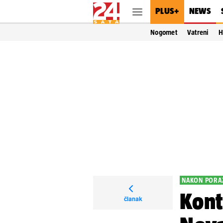
PLUS+
NEWS
Nogomet
Vatreni
H
NAKON PORA
Kont
članak