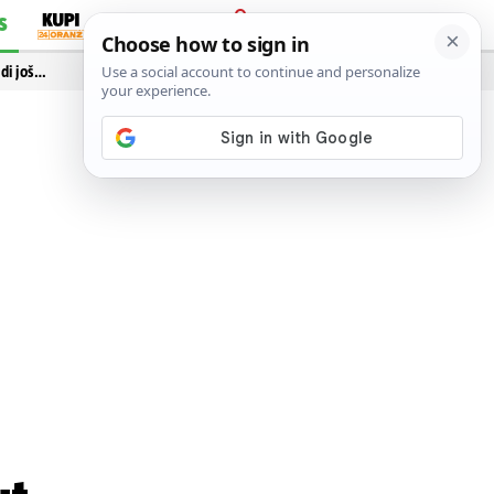
S
PRIJAVA
idi još…