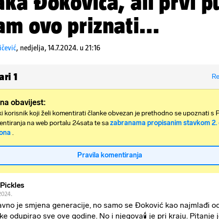
ka Đokovića, ali prvi p
m ovo priznati...
ičević
,
nedjelja, 14.7.2024. u 21:16
ari
1
Re
na obavijest:
i korisnik koji želi komentirati članke obvezan je prethodno se upoznati s 
ntiranja na web portalu 24sata te sa
zabranama propisanim stavkom 2. 
ona
.
Pravila komentiranja
 Pickles
2024.
vno je smjena generacije, no samo se Đoković kao najmlađi od
jke odupirao sve ove godine. No i njegova🕯️ je pri kraju. Pitanje je