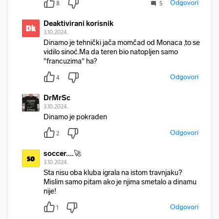
Odgovori
8
5
Deaktivirani korisnik
Dk
3.10.2024.
Dinamo je tehnički jača momčad od Monaca ,to se
vidilo sinoć.Ma da teren bio natopljen samo
"francuzima" ha?
Odgovori
4
DrMrSc
3.10.2024.
Dinamo je pokraden
Odgovori
2
soccer....🚀
so
3.10.2024.
Sta nisu oba kluba igrala na istom travnjaku?
Mislim samo pitam ako je njima smetalo a dinamu
nije!
Odgovori
1