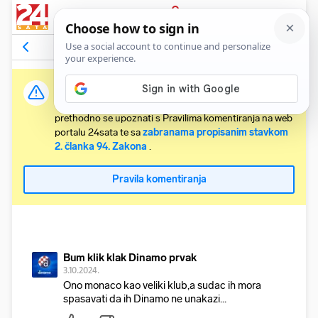
PRIJAVA
Komentari
9
Relevantni
Važna obavijest:
Svaki korisnik koji želi komentirati članke obvezan je
prethodno se upoznati s Pravilima komentiranja na web
portalu 24sata te sa
zabranama propisanim stavkom
2. članka 94. Zakona
.
Pravila komentiranja
Bum klik klak Dinamo prvak
3.10.2024.
Ono monaco kao veliki klub,a sudac ih mora
spasavati da ih Dinamo ne unakazi...