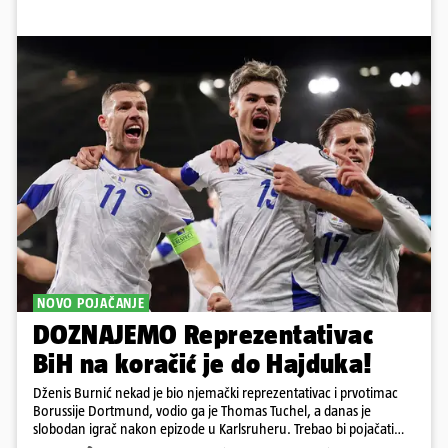
NOVO POJAČANJE
DOZNAJEMO Reprezentativac
BiH na koračić je do Hajduka!
Dženis Burnić nekad je bio njemački reprezentativac i prvotimac
Borussije Dortmund, vodio ga je Thomas Tuchel, a danas je
slobodan igrač nakon epizode u Karlsruheru. Trebao bi pojačati
konkurenciju u veznom redu