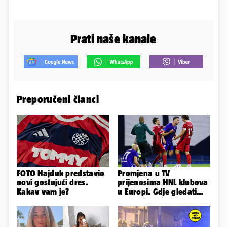
Prati naše kanale
Preporučeni članci
FOTO Hajduk predstavio
Promjena u TV
novi gostujući dres.
prijenosima HNL klubova
Kakav vam je?
u Europi. Gdje gledati
uživo Dinamo, Hajduk i
Rijeku?