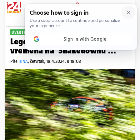
PRIJAVA
Sport
Komentari
0
UVERTIRA PRED SPEKTAKL
Legendarni Francuz do najboljeg
vremena na 'Shakedownu'...
Piše
HINA
,
četvrtak, 18.4.2024. u 18:08