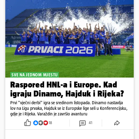
SVE NA JEDNOM MJESTU
Raspored HNL-a i Europe. Kad
igraju Dinamo, Hajduk i Rijeka?
Prvi "vječni derbi" igra se sredinom listopada. Dinamo nastavlja
lov na Ligu prvaka, Hajduk se iz Europske lige seli u Konferencijsku,
gdje je i Rijeka. Varaždin je završio avanturu
18
41