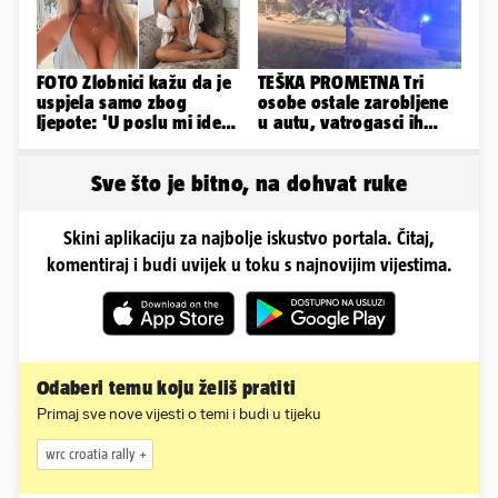
FOTO Zlobnici kažu da je
TEŠKA PROMETNA Tri
uspjela samo zbog
osobe ostale zarobljene
ljepote: 'U poslu mi ide
u autu, vatrogasci ih
jer imam strategiju'
spašavali
Sve što je bitno, na dohvat ruke
Skini aplikaciju za najbolje iskustvo portala. Čitaj,
komentiraj i budi uvijek u toku s najnovijim vijestima.
Odaberi temu koju želiš pratiti
Primaj sve nove vijesti o temi i budi u tijeku
wrc croatia rally