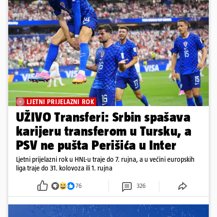
LJETNI PRIJELAZNI ROK
UŽIVO Transferi: Srbin spašava
karijeru transferom u Tursku, a
PSV ne pušta Perišića u Inter
Ljetni prijelazni rok u HNL-u traje do 7. rujna, a u većini europskih
liga traje do 31. kolovoza ili 1. rujna
76
326