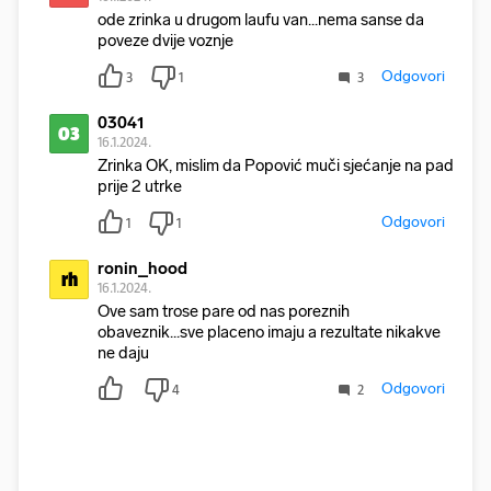
ode zrinka u drugom laufu van...nema sanse da
poveze dvije voznje
Odgovori
3
1
3
03041
03
16.1.2024.
Zrinka OK, mislim da Popović muči sjećanje na pad
prije 2 utrke
Odgovori
1
1
ronin_hood
rh
16.1.2024.
Ove sam trose pare od nas poreznih
obaveznik...sve placeno imaju a rezultate nikakve
ne daju
Odgovori
4
2