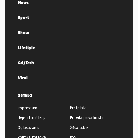
News
Sport
Show
LifeStyle
Sci/Tech
Viral
OSTALO
Impressum
Pretplata
Uvjeti korištenja
Pravila privatnosti
Oglašavanje
24sata.biz
Politika kolačića
RSS