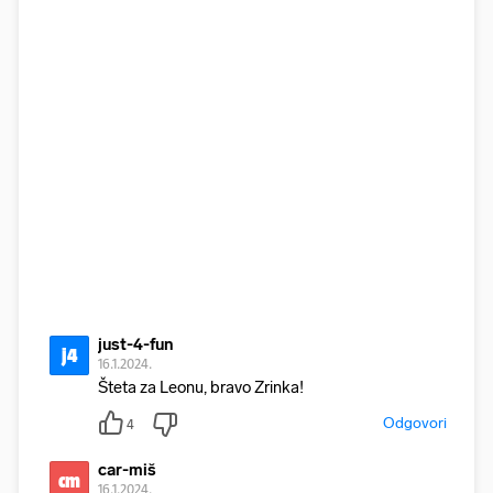
just-4-fun
j4
16.1.2024.
Šteta za Leonu, bravo Zrinka!
Odgovori
4
car-miš
cm
16.1.2024.