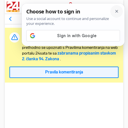
PRIJAVA
Komentari
9
Relevantni
Važna obavijest:
Svaki korisnik koji želi komentirati članke obvezan je
prethodno se upoznati s Pravilima komentiranja na web
portalu 24sata te sa
zabranama propisanim stavkom
2. članka 94. Zakona
.
Pravila komentiranja