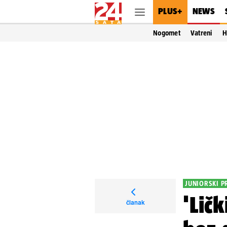
PLUS+
NEWS
Nogomet
Vatreni
H
JUNIORSKI P
'Lič
članak