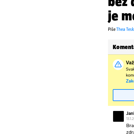
bez 
je m
Piše
Thea Tes
Koment
Važ
Svak
kome
Zak
Jan
13.1.
Bra
zdr