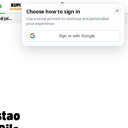
S
PRIJAVA
idi još…
stao