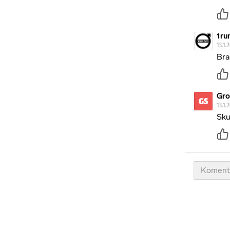
1ru
13.1.
Bra
Gro
GS
13.1.
Sku