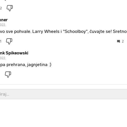
2
nner
2022.
vo sve pohvale. Larry Wheels i "Schoolboy", čuvajte se! Sretno
1
2
nk Spikeowski
2022.
pa prehrana, jagnjetina :)