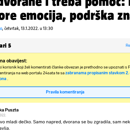
dvorane i treba pomoć: 
ore emocija, podrška zn
ko
,
četvrtak, 13.1.2022. u 13:30
ari
5
Re
na obavijest:
i korisnik koji želi komentirati članke obvezan je prethodno se upoznati s 
ntiranja na web portalu 24sata te sa
zabranama propisanim stavkom 2. 
ona
.
Pravila komentiranja
ka Puszta
2022.
vo mladi dečko. Samo napred, dvorana se bu zgradila, sam nek
avlja.