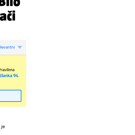
Bilo
ači
levantni
Pravilima
članka 94.
 je