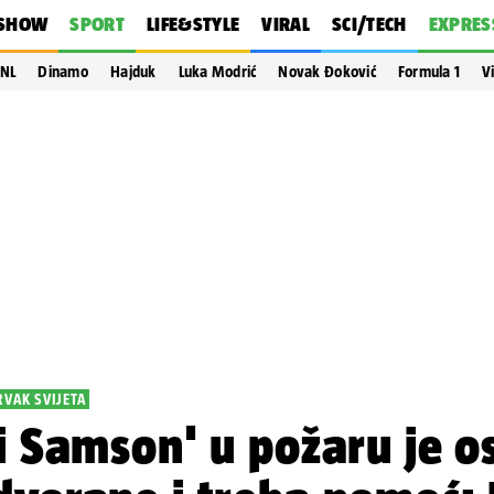
SHOW
SPORT
LIFE&STYLE
VIRAL
SCI/TECH
EXPRES
NL
Dinamo
Hajduk
Luka Modrić
Novak Đoković
Formula 1
V
RVAK SVIJETA
ki Samson' u požaru je o