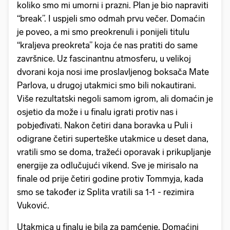
koliko smo mi umorni i prazni. Plan je bio napraviti
“break”. I uspjeli smo odmah prvu večer. Domaćin
je poveo, a mi smo preokrenuli i ponijeli titulu
“kraljeva preokreta” koja će nas pratiti do same
završnice. Uz fascinantnu atmosferu, u velikoj
dvorani koja nosi ime proslavljenog boksača Mate
Parlova, u drugoj utakmici smo bili nokautirani.
Više rezultatski negoli samom igrom, ali domaćin je
osjetio da može i u finalu igrati protiv nas i
pobjeđivati. Nakon četiri dana boravka u Puli i
odigrane četiri superteške utakmice u deset dana,
vratili smo se doma, tražeći oporavak i prikupljanje
energije za odlučujući vikend. Sve je mirisalo na
finale od prije četiri godine protiv Tommyja, kada
smo se također iz Splita vratili sa 1-1 - rezimira
Vuković.
Utakmica u finalu je bila za pamćenje. Domaćini