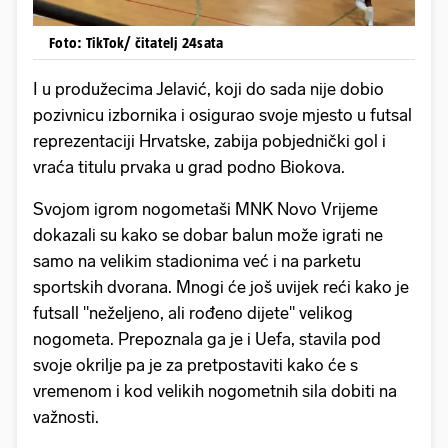
Foto: TikTok/ čitatelj 24sata
I u produžecima Jelavić, koji do sada nije dobio
pozivnicu izbornika i osigurao svoje mjesto u futsal
reprezentaciji Hrvatske, zabija pobjednički gol i
vraća titulu prvaka u grad podno Biokova.
Svojom igrom nogometaši MNK Novo Vrijeme
dokazali su kako se dobar balun može igrati ne
samo na velikim stadionima već i na parketu
sportskih dvorana. Mnogi će još uvijek reći kako je
futsall "neželjeno, ali rođeno dijete" velikog
nogometa. Prepoznala ga je i Uefa, stavila pod
svoje okrilje pa je za pretpostaviti kako će s
vremenom i kod velikih nogometnih sila dobiti na
važnosti.