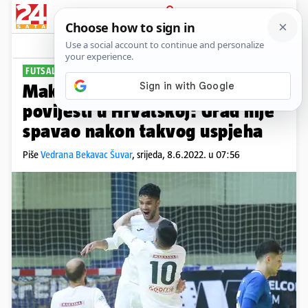
PRIJAVA
Sport
Komentari
3
FUTSAL PRVACI
Makarani uspjeli što nije nitko u
povijesti u Hrvatskoj: Grad nije
spavao nakon takvog uspjeha
Piše
Vedrana Bekavac Šuvar
,
srijeda, 8.6.2022. u 07:56