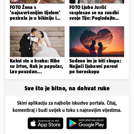
FOTO Žena s
FOTO Ljubo Jurčić
'najsavršenijim tijelom'
rasplesao se na svadbi
pozirala je u bikiniju i
svoje Tije: Pogledajte
pokazala svoje bujne
kako je izgledalo
obline...
vjenčanje...
Kakvi ste u braku: Ribe
Suđeno im je biti skupa:
su žrtve, Rak je papučar,
Najjači ljubavni parovi
Lav pouzdan...
po horoskopu
Sve što je bitno, na dohvat ruke
Skini aplikaciju za najbolje iskustvo portala. Čitaj,
komentiraj i budi uvijek u toku s najnovijim vijestima.