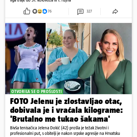
76
327
OTVORILA SE O PROŠLOSTI
FOTO Jelenu je zlostavljao otac,
dobivala je i vraćala kilograme:
'Brutalno me tukao šakama'
Bivša tenisačica Jelena Dokić (42) prošla je težak životni i
profesionalni put, s obitelji je nakon srpske agresije na Hrvatsku