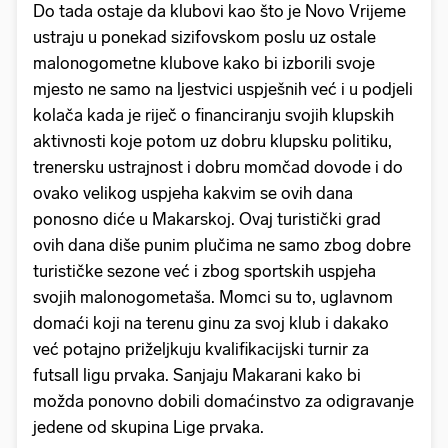
Do tada ostaje da klubovi kao što je Novo Vrijeme
ustraju u ponekad sizifovskom poslu uz ostale
malonogometne klubove kako bi izborili svoje
mjesto ne samo na ljestvici uspješnih već i u podjeli
kolača kada je riječ o financiranju svojih klupskih
aktivnosti koje potom uz dobru klupsku politiku,
trenersku ustrajnost i dobru momčad dovode i do
ovako velikog uspjeha kakvim se ovih dana
ponosno diće u Makarskoj. Ovaj turistički grad
ovih dana diše punim plučima ne samo zbog dobre
turističke sezone već i zbog sportskih uspjeha
svojih malonogometaša. Momci su to, uglavnom
domaći koji na terenu ginu za svoj klub i dakako
već potajno priželjkuju kvalifikacijski turnir za
futsall ligu prvaka. Sanjaju Makarani kako bi
možda ponovno dobili domaćinstvo za odigravanje
jedene od skupina Lige prvaka.