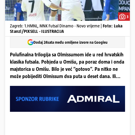
3
Zagreb: 1.HMNL, MNK Futsal Dinamo - Novo vrijeme |
Foto: Luka
Stanzl/PIXSELL - ILUSTRACIJA
Dodaj 24sata među omiljene izvore na Googleu
Polufinalna trilogija sa Olmissumom ide u red hrvatskih
klasika futsala. Pobjeda u Omišu, pa poraz doma i onda
majstorica u Omišu. Bilo je već “gotovo”. Pa nitko ne
može pobijediti Olmissum dva puta u deset dana. Ili...