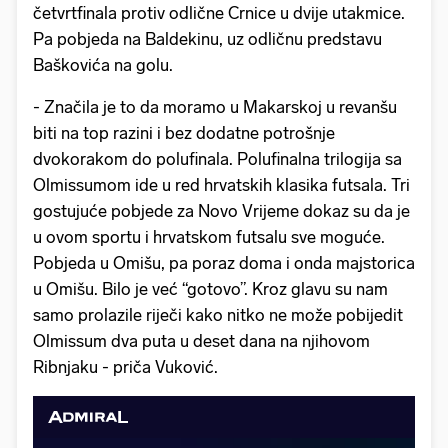
četvrtfinala protiv odlične Crnice u dvije utakmice.
Pa pobjeda na Baldekinu, uz odličnu predstavu
Baškovića na golu.
- Značila je to da moramo u Makarskoj u revanšu
biti na top razini i bez dodatne potrošnje
dvokorakom do polufinala. Polufinalna trilogija sa
Olmissumom ide u red hrvatskih klasika futsala. Tri
gostujuće pobjede za Novo Vrijeme dokaz su da je
u ovom sportu i hrvatskom futsalu sve moguće.
Pobjeda u Omišu, pa poraz doma i onda majstorica
u Omišu. Bilo je već “gotovo”. Kroz glavu su nam
samo prolazile riječi kako nitko ne može pobijedit
Olmissum dva puta u deset dana na njihovom
Ribnjaku - priča Vuković.