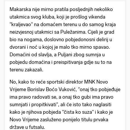
Makarska nije mirno pratila posljednjih nekoliko
utakmica svog kluba, koji je prošlog vikenda
"kraljevao" na domaćem terenu u do samog kraja
neizvjesnoj utakmici sa Puležanima. Cijeli je grad
bio na nogama, doslovno pobjedonosni delirij u
dvorani i noć u kojoj je malo tko mirno spavao.
Domaćini od slavlja, a Puljani zbog sumnja u
pobjedu domaćina i preispitivanja gdje su to na
terenu zakazali.
No, kako to reće sportski direktor MNK Novo
Vrijeme Borislav Boćo Vuković, "onaj tko pobjeđuje
ima pravo radovati se, a onaj tko gubi ima pravo
sumnjati i propitkivati", ali će isto tako naglasiti
kako je njihova pobjeda "čista ko suza" i kako je
Novo Vrijeme zasluženo ponijelo titulu prvaka
države u futsalu.