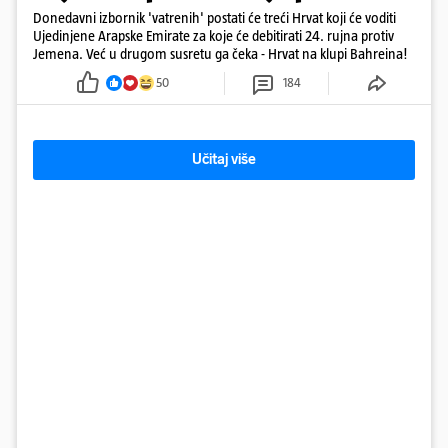
Donedavni izbornik 'vatrenih' postati će treći Hrvat koji će voditi
Ujedinjene Arapske Emirate za koje će debitirati 24. rujna protiv
Jemena. Već u drugom susretu ga čeka - Hrvat na klupi Bahreina!
50
184
Učitaj više