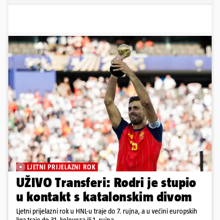
LJETNI PRIJELAZNI ROK
UŽIVO Transferi: Rodri je stupio
u kontakt s katalonskim divom
Ljetni prijelazni rok u HNL-u traje do 7. rujna, a u većini europskih
liga traje do 31. kolovoza ili 1. rujna