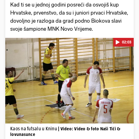
Kad ti se u jednoj godini posreći da osvojiš kup
Hrvatske, prvenstvo, da su i juniori prvaci Hrvatske,
dovoljno je razloga da grad podno Biokova slavi
svoje šampione MNK Novo Vrijeme.
02:03
Pokretanje videa...
Kaos na futsalu u Kninu
| Video: Video & foto Naši Tići &
lovunasunce