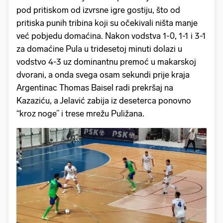
pod pritiskom od izvrsne igre gostiju, što od
pritiska punih tribina koji su očekivali ništa manje
već pobjedu domaćina. Nakon vodstva 1-0, 1-1 i 3-1
za domaćine Pula u tridesetoj minuti dolazi u
vodstvo 4-3 uz dominantnu premoć u makarskoj
dvorani, a onda svega osam sekundi prije kraja
Argentinac Thomas Baisel radi prekršaj na
Kazaziću, a Jelavić zabija iz deseterca ponovno
“kroz noge” i trese mrežu Puližana.