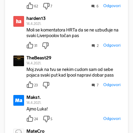
Odgovori
62
7
6
harden13
ha
14.4.2021.
Moli se komentatora HRTa da se ne uzbuđuje na
svaki Liverpoolov točan pas
Odgovori
31
2
TheBeast29
14.4.2021.
Moj zvuk na tvu se nekim cudom sam od sebe
pojaca svaki put kad lpool napravi dobar pass
Odgovori
23
7
Maks1.
Ma
14.4.2021.
Ajmo Luka!
Odgovori
24
5
MateCro