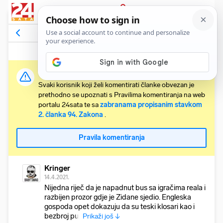
PRIJAVA
Komentari
180
Relevantni
Važna obavijest:
Svaki korisnik koji želi komentirati članke obvezan je
prethodno se upoznati s Pravilima komentiranja na web
portalu 24sata te sa
zabranama propisanim stavkom
2. članka 94. Zakona
.
Pravila komentiranja
Kringer
14.4.2021.
Nijedna riječ da je napadnut bus sa igračima reala i
razbijen prozor gdje je Zidane sjedio. Engleska
gospoda opet dokazuju da su teski klosari kao i
bezbroj put
Prikaži još ↓