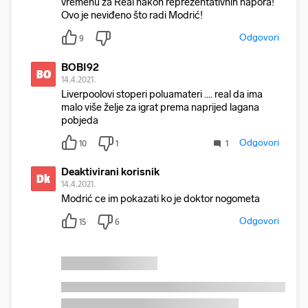
vremenu za Real nakon reprezentativnih napora!
Ovo je neviđeno što radi Modrić!
Odgovori
9
BOBI92
BO
14.4.2021.
Liverpoolovi stoperi poluamateri .... real da ima
malo više želje za igrat prema naprijed lagana
pobjeda
Odgovori
10
1
1
Deaktivirani korisnik
Dk
14.4.2021.
Modrić ce im pokazati ko je doktor nogometa
Odgovori
15
6