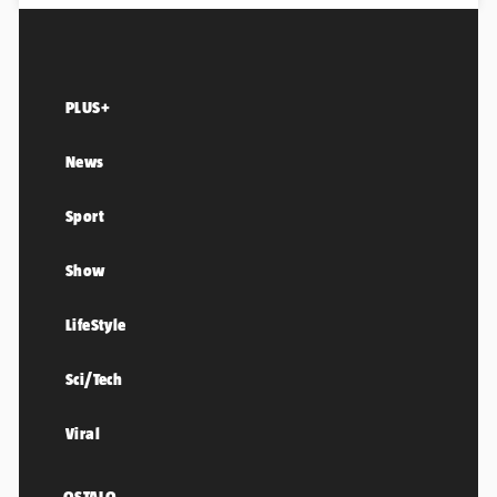
PLUS+
News
Sport
Show
LifeStyle
Sci/Tech
Viral
OSTALO