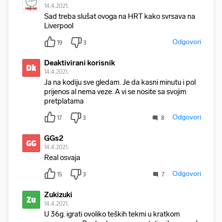
14.4.2021.
Sad treba slušat ovoga na HRT kako svrsava na
Liverpool
Odgovori
19
3
Deaktivirani korisnik
Dk
14.4.2021.
Ja na kodiju sve gledam. Je da kasni minutu i pol
prijenos al nema veze. A vi se nosite sa svojim
pretplatama
Odgovori
17
3
8
GGs2
GG
14.4.2021.
Real osvaja
Odgovori
15
3
7
Zukizuki
Zu
14.4.2021.
U 36g. igrati ovoliko teških tekmi u kratkom