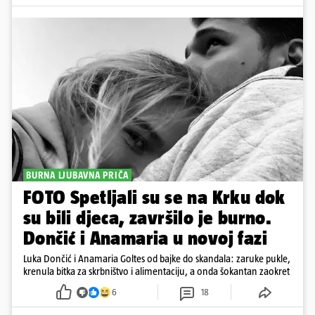
BURNA LJUBAVNA PRIČA
FOTO Spetljali su se na Krku dok
su bili djeca, završilo je burno.
Dončić i Anamaria u novoj fazi
Luka Dončić i Anamaria Goltes od bajke do skandala: zaruke pukle,
krenula bitka za skrbništvo i alimentaciju, a onda šokantan zaokret
6
18