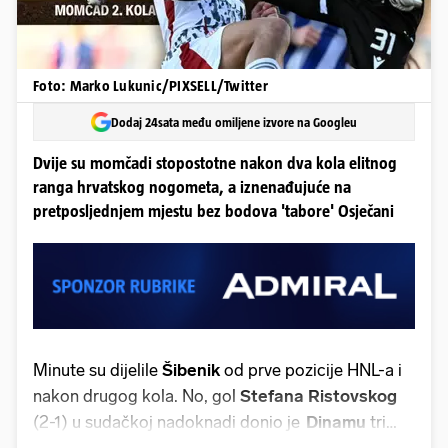
Foto: Marko Lukunic/PIXSELL/Twitter
Dodaj 24sata među omiljene izvore na Googleu
Dvije su momčadi stopostotne nakon dva kola elitnog
ranga hrvatskog nogometa, a iznenađujuće na
pretposljednjem mjestu bez bodova 'tabore' Osječani
Minute su dijelile
Šibenik
od prve pozicije HNL-a i
nakon drugog kola. No, gol
Stefana Ristovskog
(2-1) u sudačkoj nadoknadi donio je
Dinamu
tri
boda na Opus Areni kod
Osijeka
te prvo mjesto na