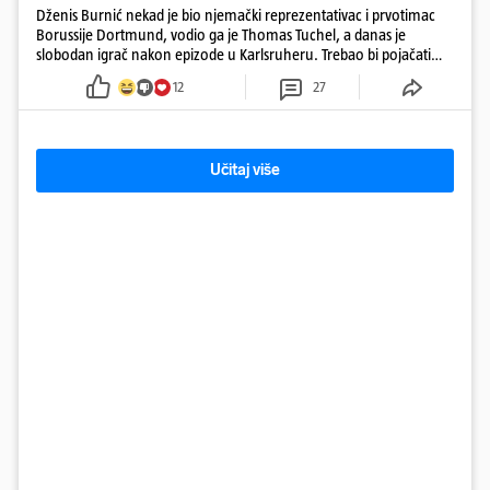
Dženis Burnić nekad je bio njemački reprezentativac i prvotimac
Borussije Dortmund, vodio ga je Thomas Tuchel, a danas je
slobodan igrač nakon epizode u Karlsruheru. Trebao bi pojačati
konkurenciju u veznom redu
12
27
Učitaj više