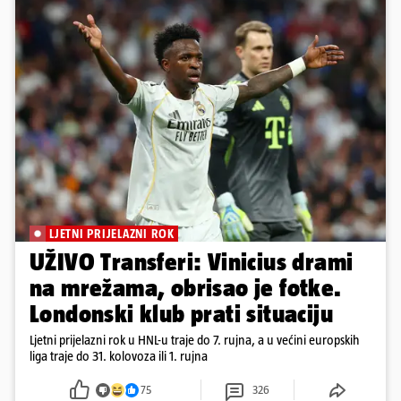
LJETNI PRIJELAZNI ROK
UŽIVO Transferi: Vinicius drami
na mrežama, obrisao je fotke.
Londonski klub prati situaciju
Ljetni prijelazni rok u HNL-u traje do 7. rujna, a u većini europskih
liga traje do 31. kolovoza ili 1. rujna
75
326