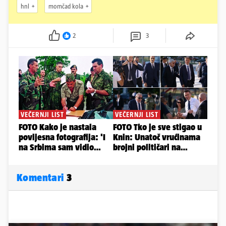
hnl
momčad kola
2
3
Komentari
3