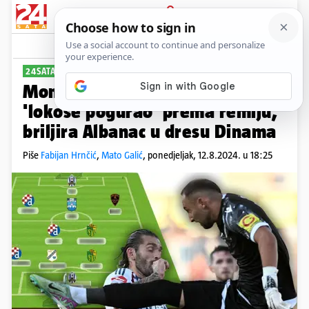
PRIJAVA
Sport
Komentari
3
24SATA BIRAJU
PLUS+
Momčad kola HNL-a: Šubarić je
'lokose pogurao' prema remiju,
briljira Albanac u dresu Dinama
Piše
Fabijan Hrnčić
,
Mato Galić
,
ponedjeljak, 12.8.2024. u 18:25