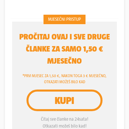
ljestvici.
Hajduk
je u posljednjim sekundama ostao
bez pobjede protiv
Lokomotive
(1-1), a
Rijeka
je
kod
Varaždina
ostala 'na nuli' (0-0). Šibenčani su
nastavili s pobjedama i slomili
Slaven Belupo
(2-
0), a
Istra 1961
je na domaćem terenu pobijedila
Goricu
(2-1).