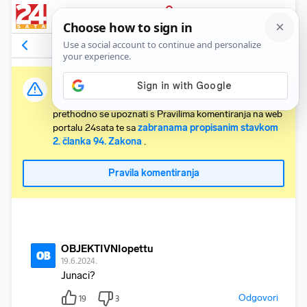
PRIJAVA
Komentari
17
Relevantni
Važna obavijest:
Svaki korisnik koji želi komentirati članke obvezan je
prethodno se upoznati s Pravilima komentiranja na web
portalu 24sata te sa
zabranama propisanim stavkom
2. članka 94. Zakona
.
Pravila komentiranja
OBJEKTIVNIopettu
OB
19.6.2024.
Junaci?
Odgovori
19
3