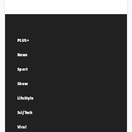
PLUS+
News
Sport
Show
LifeStyle
Sci/Tech
Viral