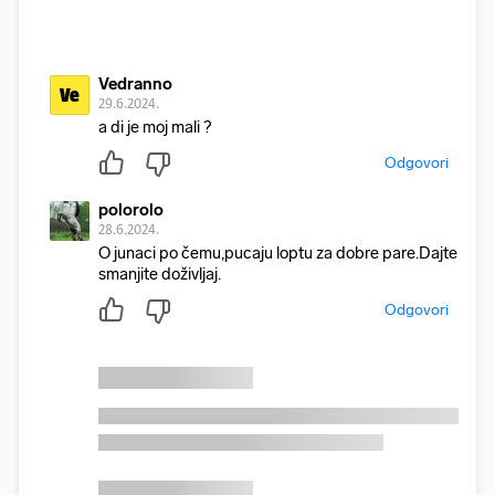
Vedranno
Ve
29.6.2024.
a di je moj mali ?
Odgovori
polorolo
28.6.2024.
O junaci po čemu,pucaju loptu za dobre pare.Dajte
smanjite doživljaj.
Odgovori