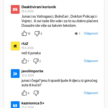
Deaktivirani korisnik
Dk
19.6.2024.
Junaci su Vatrogasci, Bolničari , Doktori Policajci i
Vojnici . A ovi rade što vole i za to su dobro plaćeni.
Dosadni ste više sa takvim tekstom.
Odgovori
19
4
1
rtz2
rt
19.6.2024.
neš ti junaka
Odgovori
7
2
javolimporše
ja
22.6.2024.
junaci čega? jesu li spasili ljude ili djecu iz gorućeg
auta ili kuće?
Odgovori
4
kaznionica 5+
k5
22.6.2024.