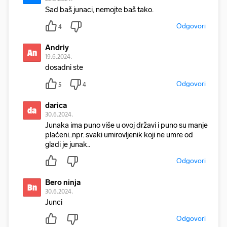
Sad baš junaci, nemojte baš tako.
Odgovori
4
Andriy
An
19.6.2024.
dosadni ste
Odgovori
5
4
darica
da
30.6.2024.
Junaka ima puno više u ovoj državi i puno su manje
plaćeni..npr. svaki umirovljenik koji ne umre od
gladi je junak..
Odgovori
Bero ninja
Bn
30.6.2024.
Junci
Odgovori