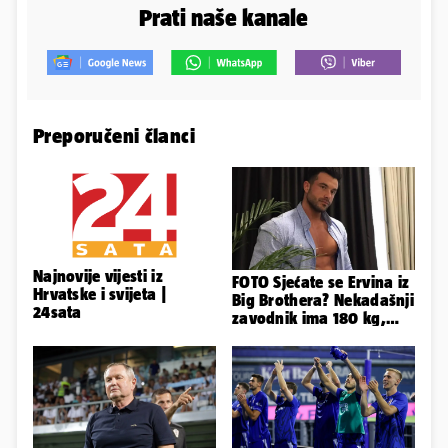
Prati naše kanale
Preporučeni članci
Najnovije vijesti iz
FOTO Sjećate se Ervina iz
Hrvatske i svijeta |
Big Brothera? Nekadašnji
24sata
zavodnik ima 180 kg,
evo kako izgleda