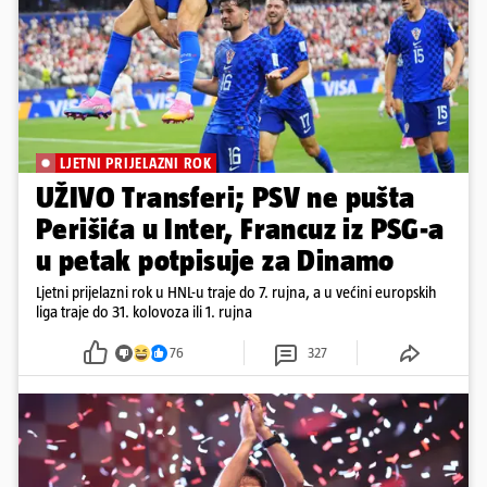
LJETNI PRIJELAZNI ROK
UŽIVO Transferi; PSV ne pušta
Perišića u Inter, Francuz iz PSG-a
u petak potpisuje za Dinamo
Ljetni prijelazni rok u HNL-u traje do 7. rujna, a u većini europskih
liga traje do 31. kolovoza ili 1. rujna
76
327