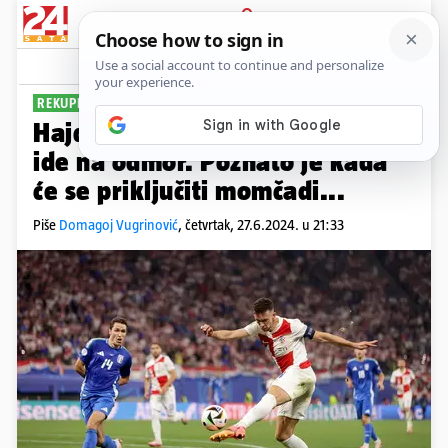
PRIJAVA
Sport
Komentari
17
REKUPERACIJA, A ONDA...
Hajduk čeka Perišića, ali prvo
ide na odmor. Poznato je kada
će se priključiti momčadi...
Piše
Domagoj Vugrinović
,
četvrtak, 27.6.2024. u 21:33