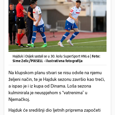
Hajduk i Osijek sastali se u 30. kolu SuperSport HNL-a |
Foto:
Sime Zelic/PIXSELL - ilustrativna fotografija
Na klupskom planu stvari se nisu odvile na njemu
željeni način, te je Hajduk sezonu završio kao treći,
a ispao je i iz kupa od Dinama. Loša sezona
kulminirala je neuspjehom s “vatrenima” u
Njemačkoj.
Hajduk će središnji dio ljetnih priprema započeti