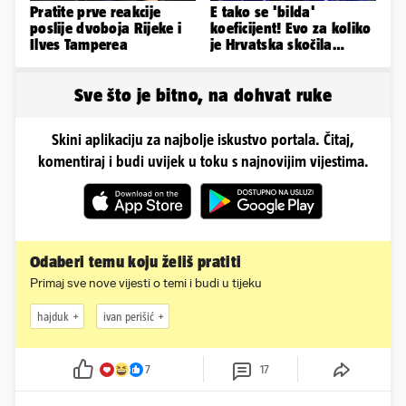
Pratite prve reakcije
E tako se 'bilda'
poslije dvoboja Rijeke i
koeficijent! Evo za koliko
Ilves Tamperea
je Hrvatska skočila
nakon pobjeda naših
klubova
Sve što je bitno, na dohvat ruke
Skini aplikaciju za najbolje iskustvo portala. Čitaj,
komentiraj i budi uvijek u toku s najnovijim vijestima.
Odaberi temu koju želiš pratiti
Primaj sve nove vijesti o temi i budi u tijeku
hajduk
ivan perišić
7
17