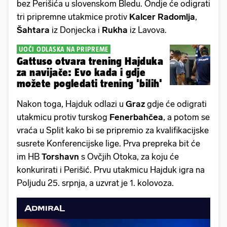
bez Perišića u slovenskom Bledu. Ondje će odigrati
tri pripremne utakmice protiv
Kalcer Radomlja
,
Šahtara
iz Donjecka i
Rukha
iz Lavova.
UOČI ODLASKA NA PRIPREME
Gattuso otvara trening Hajduka
za navijače: Evo kada i gdje
možete pogledati trening 'bilih'
Nakon toga, Hajduk odlazi u
Graz
gdje će odigrati
utakmicu protiv turskog
Fenerbahčea
, a potom se
vraća u Split kako bi se pripremio za kvalifikacijske
susrete Konferencijske lige. Prva prepreka bit će
im HB
Torshavn
s Ovčjih Otoka, za koju će
konkurirati i Perišić. Prvu utakmicu Hajduk igra na
Poljudu 25. srpnja, a uzvrat je 1. kolovoza.