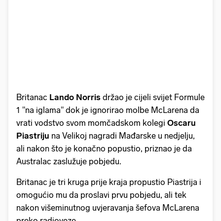
Britanac
Lando Norris
držao je cijeli svijet Formule
1 "na iglama" dok je ignorirao molbe McLarena da
vrati vodstvo svom momčadskom kolegi
Oscaru
Piastriju
na Velikoj nagradi Mađarske u nedjelju,
ali nakon što je konačno popustio, priznao je da
Australac zaslužuje pobjedu.
Britanac je tri kruga prije kraja propustio Piastrija i
omogućio mu da proslavi prvu pobjedu, ali tek
nakon višeminutnog uvjeravanja šefova McLarena
preko radioveze.