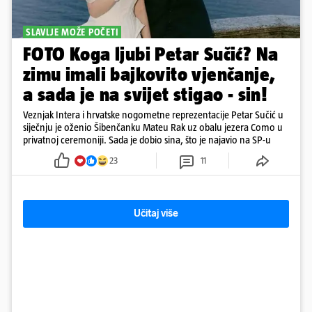
SLAVLJE MOŽE POČETI
FOTO Koga ljubi Petar Sučić? Na
zimu imali bajkovito vjenčanje,
a sada je na svijet stigao - sin!
Veznjak Intera i hrvatske nogometne reprezentacije Petar Sučić u
siječnju je oženio Šibenčanku Mateu Rak uz obalu jezera Como u
privatnoj ceremoniji. Sada je dobio sina, što je najavio na SP-u
23
11
Učitaj više