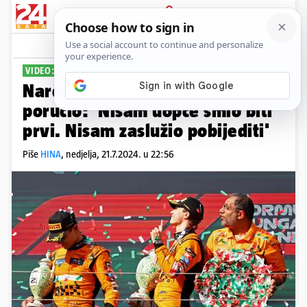
PRIJAVA
Sport
Komentari
3
VIDEO: F1 KONTROVERZE
Naredili mu da pusti utrku, on
poručio: 'Nisam uopće smio biti
prvi. Nisam zaslužio pobijediti'
Piše
HINA
,
nedjelja, 21.7.2024. u 22:56