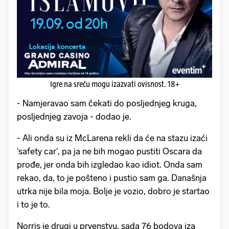
Igre na sreću mogu izazvati ovisnost. 18+
- Namjeravao sam čekati do posljednjeg kruga,
posljednjeg zavoja - dodao je.
- Ali onda su iz McLarena rekli da će na stazu izaći
'safety car', pa ja ne bih mogao pustiti Oscara da
prođe, jer onda bih izgledao kao idiot. Onda sam
rekao, da, to je pošteno i pustio sam ga. Današnja
utrka nije bila moja. Bolje je vozio, dobro je startao
i to je to.
Norris je drugi u prvenstvu, sada 76 bodova iza