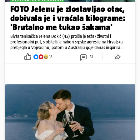
FOTO Jelenu je zlostavljao otac,
dobivala je i vraćala kilograme:
'Brutalno me tukao šakama'
Bivša tenisačica Jelena Dokić (42) prošla je težak životni i
profesionalni put, s obitelji je nakon srpske agresije na Hrvatsku
prebjegla u Vojvodinu, potom u Australiju gdje danas inspirira
mnoge
18
51