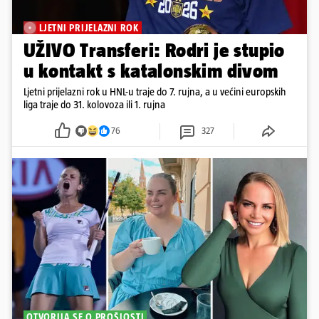
LJETNI PRIJELAZNI ROK
UŽIVO Transferi: Rodri je stupio
u kontakt s katalonskim divom
Ljetni prijelazni rok u HNL-u traje do 7. rujna, a u većini europskih
liga traje do 31. kolovoza ili 1. rujna
76
327
OTVORILA SE O PROŠLOSTI