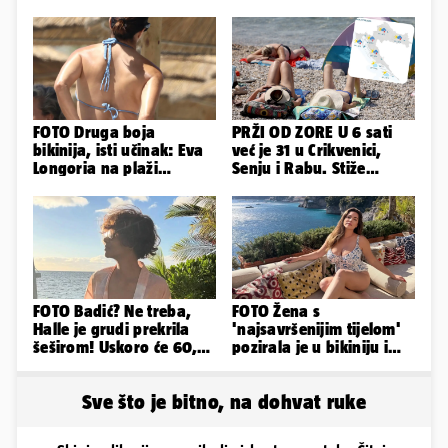
FOTO Druga boja
PRŽI OD ZORE U 6 sati
bikinija, isti učinak: Eva
već je 31 u Crikvenici,
Longoria na plaži
Senju i Rabu. Stiže
pipkala svoje zanosne
grmljavina, pljusak i
obline
jaka bura
FOTO Badić? Ne treba,
FOTO Žena s
Halle je grudi prekrila
'najsavršenijim tijelom'
šeširom! Uskoro će 60,
pozirala je u bikiniju i
ljetuje u golim izdanjima
pokazala svoje bujne
obline...
Sve što je bitno, na dohvat ruke