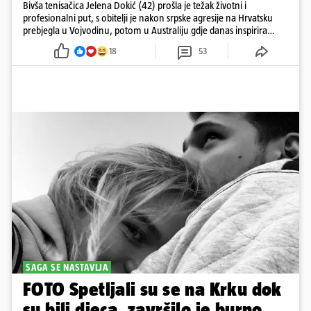
Bivša tenisačica Jelena Dokić (42) prošla je težak životni i
profesionalni put, s obitelji je nakon srpske agresije na Hrvatsku
prebjegla u Vojvodinu, potom u Australiju gdje danas inspirira
mnoge
18
53
SAGA SE NASTAVLJA
FOTO Spetljali su se na Krku dok
su bili djeca, završilo je burno.