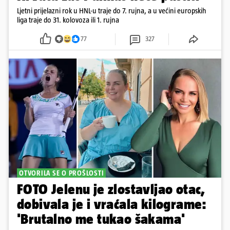
Ljetni prijelazni rok u HNL-u traje do 7. rujna, a u većini europskih
liga traje do 31. kolovoza ili 1. rujna
77
327
OTVORILA SE O PROŠLOSTI
FOTO Jelenu je zlostavljao otac,
dobivala je i vraćala kilograme:
'Brutalno me tukao šakama'