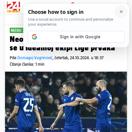
PRIJAVA
Sport
Komentari
17
MEĐU ZVIJEZDAMA
Neopjevani heroj Dinama našao
se u idealnoj ekipi Lige prvaka
Piše
Domagoj Vugrinović
,
četvrtak, 24.10.2024. u 18:37
Čitanje članka: 1 min