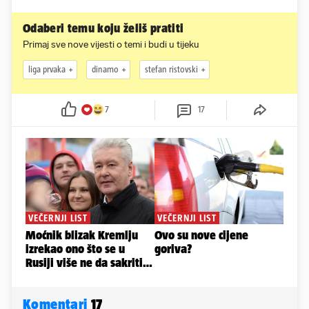
Odaberi temu koju želiš pratiti
Primaj sve nove vijesti o temi i budi u tijeku
liga prvaka
dinamo
stefan ristovski
7
17
Komentari
17