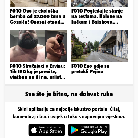
FOTO Ovo je ekološka
FOTO Pogledajte stanje
bomba od 37.000 tona u
na cestama. Kolone na
Gospiću! Opasni otpad
Lučkom i Bajakovu.
prijetnja je i ljudima
Problemi zbog vjetra
FOTO Stručnjaci o Ervinu:
FOTO Evo gdje su
Tih 180 kg je previše,
pretukli Pejina
vježbao on ili ne, prijete
mu mnoge komplikacije
Sve što je bitno, na dohvat ruke
Skini aplikaciju za najbolje iskustvo portala. Čitaj,
komentiraj i budi uvijek u toku s najnovijim vijestima.