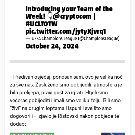
Introducing your Team of the
Week! 👇
@cryptocom
|
#UCLTOTW
pic.twitter.com/jytyXjvrq1
— UEFA Champions League (@ChampionsLeague)
October 24, 2024
- Predivan osjećaj, ponosan sam, ovo je velika noć
za sve nas. Zasluženo smo pobijedili, atmosfera je
bila prelijepa, pravi gušt za igrati. Htjeli smo
večeras pobijediti i imali smo veliku želju. Bili smo
"živi" na drugim loptama i ispunili sve što smo
dogovorili - izjavio je Ristovski nakon pobjede te
dodao: