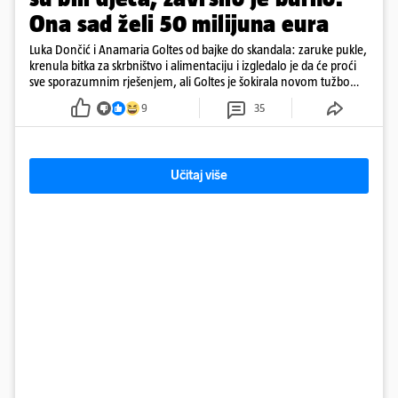
Ona sad želi 50 milijuna eura
Luka Dončić i Anamaria Goltes od bajke do skandala: zaruke pukle,
krenula bitka za skrbništvo i alimentaciju i izgledalo je da će proći
sve sporazumnim rješenjem, ali Goltes je šokirala novom tužbom
u Sloveniji
9
35
Učitaj više