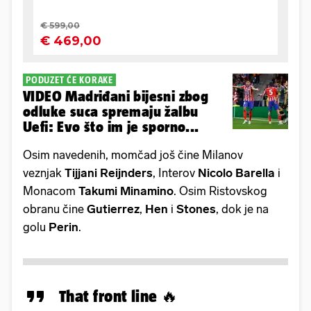
PODUZET ĆE KORAKE
VIDEO Madriđani bijesni zbog
odluke suca spremaju žalbu
Uefi: Evo što im je sporno...
Osim navedenih, momčad još čine Milanov
veznjak
Tijjani
Reijnders
, Interov
Nicolo
Barella
i
Monacom
Takumi
Minamino
. Osim Ristovskog
obranu čine
Gutierrez
,
Hen
i
Stones
, dok je na
golu
Perin
.
That front line 🔥