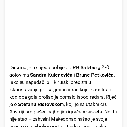
Dinamo
je u srijedu pobijedio
RB
Salzburg
2-0
golovima
Sandra
Kulenovića
i
Brune
Petkovića
.
Iako su napadači bili kirurški precizni u
iskorištavanju prilika, jedan igrač koji je asistirao
kod oba gola prošao je pomalo ispod radara. Riječ
je o
Stefanu
Ristovskom
, koji je na utakmici u
Austriji proglašen najboljim igračem susreta. No, tu
nije stao – zahvalni Makedonac našao je svoje
mjesto i u najboljoj postavi tjedna Lige prvaka.