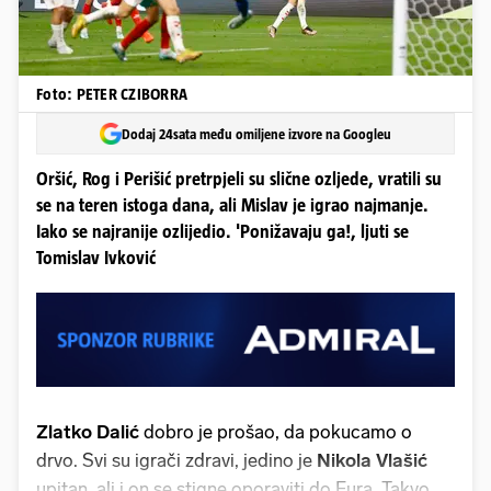
Foto: PETER CZIBORRA
Dodaj 24sata među omiljene izvore na Googleu
Oršić, Rog i Perišić pretrpjeli su slične ozljede, vratili su
se na teren istoga dana, ali Mislav je igrao najmanje.
Iako se najranije ozlijedio. 'Ponižavaju ga!, ljuti se
Tomislav Ivković
Zlatko Dalić
dobro je prošao, da pokucamo o
drvo. Svi su igrači zdravi, jedino je
Nikola Vlašić
upitan, ali i on se stigne oporaviti do Eura. Takvo