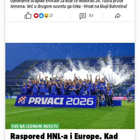
Ujedinjene Arapske Emirate za koje će debitirati 24. rujna protiv
Jemena. Već u drugom susretu ga čeka - Hrvat na klupi Bahreina!
21
83
SVE NA JEDNOM MJESTU
Raspored HNL-a i Europe. Kad