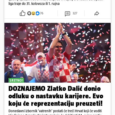
liga traje do 31. kolovoza ili 1. rujna
76
327
SRETNO!
DOZNAJEMO Zlatko Dalić donio
odluku o nastavku karijere. Evo
koju će reprezentaciju preuzeti!
Donedavni izbornik 'vatrenih' postati će treći Hrvat koji će voditi