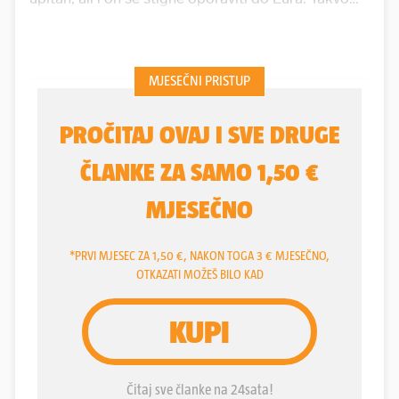
mišljenje prevladava kako se Europsko prvenstvo u
Njemačkoj bliži i nakon što je izbornik odredio 26
igrača i devet zamjena uoči početka priprema u
Rijeci.