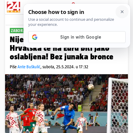
PRIJAVA
Sport
Komentari
14
ZABORAVLJENA ŽRTVA
PLUS+
Nije ozlijeđen samo Niksi Vlašić,
Hrvatska će na Euru biti jako
oslabljena! Bez junaka bronce
Piše
Ante Buškulić
,
subota, 25.5.2024. u 17:32