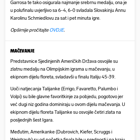
Garrosa te tako osigurala najmanje srebrnu medalju, ona je
u polufinalu uvjerljivo sa 6-4, 6-0 svladala Slovakinju Annu
Karolinu Schmiedlovu za sat i pet minuta igre.
Opširnije pročitajte
OVDJE
.
MAČEVANJE
Predstavnice Sjedinjenih Američkih Država osvojile su
zlatnu medalju na Olimpijskim igrama u mačevanju, u
ekipnom dijelu floreta, svladavši u finalu Italiju 45-39.
Uoči natjecanja Talijanke (Errigo, Favaretto, Palumbo i
Volpi) su bile glavne favoritkinje za pobjedu, pogotovo jer
već dugi niz godina dominiraju u ovom dijelu mačevanja. U
ekipnom dijelu floreta Talijanke su osvojile četiri zlata na
posljednjih šest Igara.
Međutim, Amerikanke (Dubrovich, Kiefer, Scruggs i
Weintraub) su od početka finala bile u prednosti i na kraju