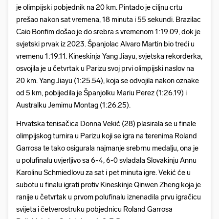
je olimpijski pobjednik na 20 km. Pintado je ciljnu crtu
prešao nakon sat vremena, 18 minuta i 55 sekundi. Brazilac
Caio Bonfim došao je do srebra s vremenom 1:19.09, dok je
svjetski prvak iz 2023. Španjolac Alvaro Martin bio treći u
vremenu 1:19.11. Kineskinja Yang Jiayu, svjetska rekorderka,
osvojila je u četvrtak u Parizu svoj prvi olimpijski naslov na
20 km. Yang Jiayu (1:25.54), koja se odvojila nakon oznake
od 5 km, pobijedila je Španjolku Mariu Perez (1:26.19) i
Australku Jemimu Montag (1:26.25).
Hrvatska tenisačica Donna Vekić (28) plasirala se u finale
olimpijskog turnira u Parizu koji se igra na terenima Roland
Garrosa te tako osigurala najmanje srebrnu medalju, ona je
u polufinalu uvjerljivo sa 6-4, 6-0 svladala Slovakinju Annu
Karolinu Schmiedlovu za sat i pet minuta igre. Vekić će u
subotu u finalu igrati protiv Kineskinje Qinwen Zheng koja je
ranije u četvrtak u prvom polufinalu iznenadila prvu igračicu
svijeta i četverostruku pobjednicu Roland Garrosa