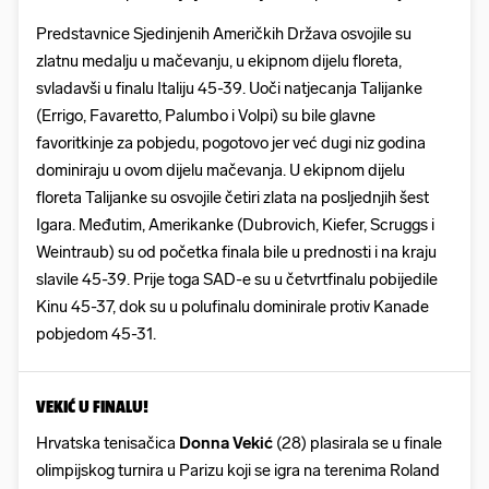
Predstavnice Sjedinjenih Američkih Država osvojile su
zlatnu medalju u mačevanju, u ekipnom dijelu floreta,
svladavši u finalu Italiju 45-39. Uoči natjecanja Talijanke
(Errigo, Favaretto, Palumbo i Volpi) su bile glavne
favoritkinje za pobjedu, pogotovo jer već dugi niz godina
dominiraju u ovom dijelu mačevanja. U ekipnom dijelu
floreta Talijanke su osvojile četiri zlata na posljednjih šest
Igara. Međutim, Amerikanke (Dubrovich, Kiefer, Scruggs i
Weintraub) su od početka finala bile u prednosti i na kraju
slavile 45-39. Prije toga SAD-e su u četvrtfinalu pobijedile
Kinu 45-37, dok su u polufinalu dominirale protiv Kanade
pobjedom 45-31.
VEKIĆ U FINALU!
Hrvatska tenisačica
Donna Vekić
(28) plasirala se u finale
olimpijskog turnira u Parizu koji se igra na terenima Roland