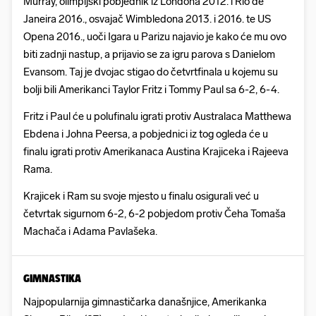
Murray, olimpijski pobjednik iz Londona 2012. i Rio de
Janeira 2016., osvajač Wimbledona 2013. i 2016. te US
Opena 2016., uoči Igara u Parizu najavio je kako će mu ovo
biti zadnji nastup, a prijavio se za igru parova s Danielom
Evansom. Taj je dvojac stigao do četvrtfinala u kojemu su
bolji bili Amerikanci Taylor Fritz i Tommy Paul sa 6-2, 6-4.
Fritz i Paul će u polufinalu igrati protiv Australaca Matthewa
Ebdena i Johna Peersa, a pobjednici iz tog ogleda će u
finalu igrati protiv Amerikanaca Austina Krajiceka i Rajeeva
Rama.
Krajicek i Ram su svoje mjesto u finalu osigurali već u
četvrtak sigurnom 6-2, 6-2 pobjedom protiv Čeha Tomaša
Machača i Adama Pavlašeka.
GIMNASTIKA
Najpopularnija gimnastičarka današnjice, Amerikanka