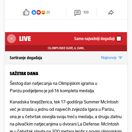
25
109
LIVE
Samo najvažniji događaji
OLIMPIJSKE IGRE, 6. DAN
,
Najnoviji
Sortiranje događaja
SAŽETAK DANA
Šestog dan natjecanja na Olimpijskim igrama u
Parizu podijeljeno je još 16 kompleta medalja.
Kanadska tinejdžerica, tek 17-godišnja Summer McIntosh
već je izrasla u jednu od najvećih zvijezda Igara u Parizu,
ona je u četvrtak osvojila svoju treću medalju, a drugu zlatnu
na plivačkim natjecanjima u dvorani La Defense. McIntosh
je u četvrtak slavila na 200 metara leptir s novim olimpijskim