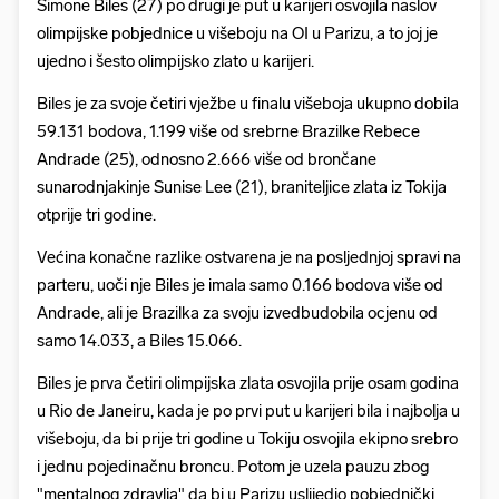
Simone Biles (27) po drugi je put u karijeri osvojila naslov
olimpijske pobjednice u višeboju na OI u Parizu, a to joj je
ujedno i šesto olimpijsko zlato u karijeri.
Biles je za svoje četiri vježbe u finalu višeboja ukupno dobila
59.131 bodova, 1.199 više od srebrne Brazilke Rebece
Andrade (25), odnosno 2.666 više od brončane
sunarodnjakinje Sunise Lee (21), braniteljice zlata iz Tokija
otprije tri godine.
Većina konačne razlike ostvarena je na posljednjoj spravi na
parteru, uoči nje Biles je imala samo 0.166 bodova više od
Andrade, ali je Brazilka za svoju izvedbudobila ocjenu od
samo 14.033, a Biles 15.066.
Biles je prva četiri olimpijska zlata osvojila prije osam godina
u Rio de Janeiru, kada je po prvi put u karijeri bila i najbolja u
višeboju, da bi prije tri godine u Tokiju osvojila ekipno srebro
i jednu pojedinačnu broncu. Potom je uzela pauzu zbog
"mentalnog zdravlja" da bi u Parizu uslijedio pobjednički