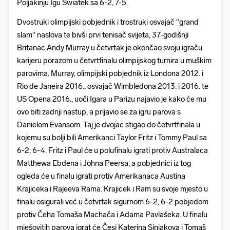
Poljakinju Igu Swiatek sa 6-2, 7-5.
Dvostruki olimpijski pobjednik i trostruki osvajač "grand
slam" naslova te bivši prvi tenisač svijeta, 37-godišnji
Britanac Andy Murray u četvrtak je okončao svoju igraču
karijeru porazom u četvrtfinalu olimpijskog turnira u muškim
parovima. Murray, olimpijski pobjednik iz Londona 2012. i
Rio de Janeira 2016., osvajač Wimbledona 2013. i 2016. te
US Opena 2016., uoči Igara u Parizu najavio je kako će mu
ovo biti zadnji nastup, a prijavio se za igru parova s
Danielom Evansom. Taj je dvojac stigao do četvrtfinala u
kojemu su bolji bili Amerikanci Taylor Fritz i Tommy Paul sa
6-2, 6-4. Fritz i Paul će u polufinalu igrati protiv Australaca
Matthewa Ebdena i Johna Peersa, a pobjednici iz tog
ogleda će u finalu igrati protiv Amerikanaca Austina
Krajiceka i Rajeeva Rama. Krajicek i Ram su svoje mjesto u
finalu osigurali već u četvrtak sigurnom 6-2, 6-2 pobjedom
protiv Čeha Tomaša Machača i Adama Pavlašeka. U finalu
mješovitih parova igrat će Česi Katerina Siniakova i Tomaš