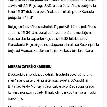
slavile 45-39. Prije toga SAD-e su u četvrtfinalu pobijedile
Kinu 45-37, dok su u polufinalu dominirale protiv Kanade
pobjedom 45-31.
Italija je u četvrtfinalu svladala Egipat 45-14, a u polufinalu
Japan s 45-39. U napetoj borbi za brončanu medalju na
kraju su slavile Japanke koje su s 33-32 bile bolje od
Kanađanki. Prije tri godine u Japanu u finalu su Ruskinje bile
bolje od Francuske, dok su Talijanke tada bile brončane.
MURRAY ZAVRŠIO KARIJERU
Dvostruki olimpijski pobjednik i trostruki osvajač "grand
slam" naslova te bivši prvi tenisač svijeta, 37-godišnji
Britanac Andy Murray u četvrtak je okončao svoju igraču
karijeru porazom u četvrtfinalu olimpijskog turnira u muškim
parovima.