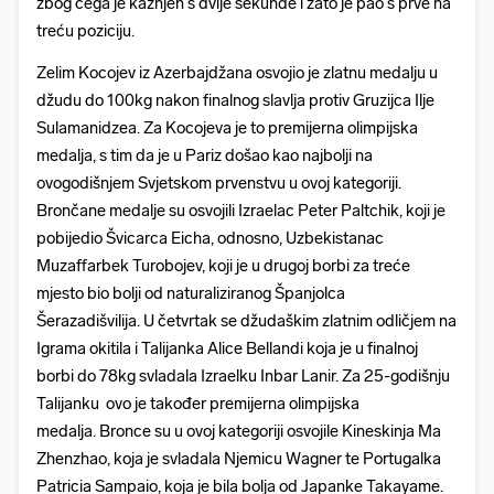
zbog čega je kažnjen s dvije sekunde i zato je pao s prve na
treću poziciju.
Zelim Kocojev iz Azerbajdžana osvojio je zlatnu medalju u
džudu do 100kg nakon finalnog slavlja protiv Gruzijca Ilje
Sulamanidzea. Za Kocojeva je to premijerna olimpijska
medalja, s tim da je u Pariz došao kao najbolji na
ovogodišnjem Svjetskom prvenstvu u ovoj kategoriji.
Brončane medalje su osvojili Izraelac Peter Paltchik, koji je
pobijedio Švicarca Eicha, odnosno, Uzbekistanac
Muzaffarbek Turobojev, koji je u drugoj borbi za treće
mjesto bio bolji od naturaliziranog Španjolca
Šerazadišvilija. U četvrtak se džudaškim zlatnim odličjem na
Igrama okitila i Talijanka Alice Bellandi koja je u finalnoj
borbi do 78kg svladala Izraelku Inbar Lanir. Za 25-godišnju
Talijanku ovo je također premijerna olimpijska
medalja. Bronce su u ovoj kategoriji osvojile Kineskinja Ma
Zhenzhao, koja je svladala Njemicu Wagner te Portugalka
Patricia Sampaio, koja je bila bolja od Japanke Takayame.