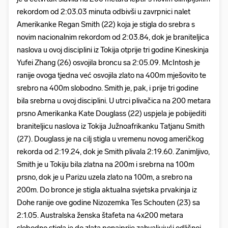
rekordom od 2:03.03 minuta odbivši u zavrpnici nalet
Amerikanke Regan Smith (22) koja je stigla do srebra s
novim nacionalnim rekordom od 2:03.84, dok je braniteljica
naslova u ovoj disciplini iz Tokija otprije tri godine Kineskinja
Yufei Zhang (26) osvojila broncu sa 2:05.09. McIntosh je
ranije ovoga tjedna već osvojila zlato na 400m mješovito te
srebro na 400m slobodno. Smith je, pak, i prije tri godine
bila srebrna u ovoj disciplini. U utrci plivačica na 200 metara
prsno Amerikanka Kate Douglass (22) uspjela je pobijediti
braniteljicu naslova iz Tokija Južnoafrikanku Tatjanu Smith
(27). Douglass je na cilj stigla u vremenu novog američkog
rekorda od 2:19.24, dok je Smith plivala 2:19.60. Zanimljivo,
Smith je u Tokiju bila zlatna na 200m i srebrna na 100m
prsno, dok je u Parizu uzela zlato na 100m, a srebro na
200m. Do bronce je stigla aktualna svjetska prvakinja iz
Dohe ranije ove godine Nizozemka Tes Schouten (23) sa
2:1.05. Australska ženska štafeta na 4x200 metara