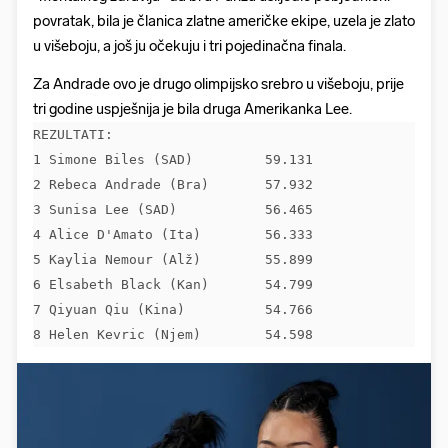
povratak, bila je članica zlatne američke ekipe, uzela je zlato
u višeboju, a još ju očekuju i tri pojedinačna finala.
Za Andrade ovo je drugo olimpijsko srebro u višeboju, prije
tri godine uspješnija je bila druga Amerikanka Lee.
REZULTATI:

1 Simone Biles (SAD)         59.131        

2 Rebeca Andrade (Bra)       57.932        

3 Sunisa Lee (SAD)           56.465

4 Alice D'Amato (Ita)        56.333

5 Kaylia Nemour (Alž)        55.899        

6 Elsabeth Black (Kan)       54.799        

7 Qiyuan Qiu (Kina)          54.766        

8 Helen Kevric (Njem)        54.598