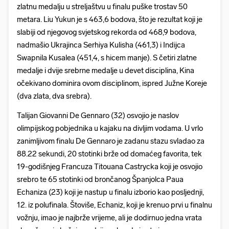
zlatnu medalju u streljaštvu u finalu puške trostav 50
metara. Liu Yukun je s 463,6 bodova, što je rezultat koji je
slabiji od njegovog svjetskog rekorda od 468,9 bodova,
nadmašio Ukrajinca Serhiya Kulisha (461,3) i Indijca
Swapnila Kusalea (451,4, s hicem manje). S četiri zlatne
medalje i dvije srebrne medalje u devet disciplina, Kina
očekivano dominira ovom disciplinom, ispred Južne Koreje
(dva zlata, dva srebra).
Talijan Giovanni De Gennaro (32) osvojio je naslov
olimpijskog pobjednika u kajaku na divljim vodama. U vrlo
zanimljivom finalu De Gennaro je zadanu stazu svladao za
88.22 sekundi, 20 stotinki brže od domaćeg favorita, tek
19-godišnjeg Francuza Titouana Castrycka koji je osvojio
srebro te 65 stotinki od brončanog Španjolca Paua
Echaniza (23) koji je nastup u finalu izborio kao posljednji,
12. iz polufinala. Štoviše, Echaniz, koji je krenuo prvi u finalnu
vožnju, imao je najbrže vrijeme, ali je dodirnuo jedna vrata