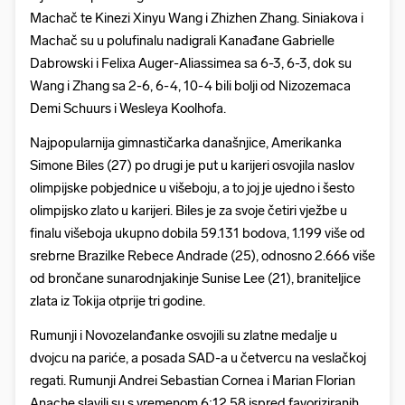
Machač te Kinezi Xinyu Wang i Zhizhen Zhang. Siniakova i
Machač su u polufinalu nadigrali Kanađane Gabrielle
Dabrowski i Felixa Auger-Aliassimea sa 6-3, 6-3, dok su
Wang i Zhang sa 2-6, 6-4, 10-4 bili bolji od Nizozemaca
Demi Schuurs i Wesleya Koolhofa.
Najpopularnija gimnastičarka današnjice, Amerikanka
Simone Biles (27) po drugi je put u karijeri osvojila naslov
olimpijske pobjednice u višeboju, a to joj je ujedno i šesto
olimpijsko zlato u karijeri. Biles je za svoje četiri vježbe u
finalu višeboja ukupno dobila 59.131 bodova, 1.199 više od
srebrne Brazilke Rebece Andrade (25), odnosno 2.666 više
od brončane sunarodnjakinje Sunise Lee (21), braniteljice
zlata iz Tokija otprije tri godine.
Rumunji i Novozelanđanke osvojili su zlatne medalje u
dvojcu na pariće, a posada SAD-a u četvercu na veslačkoj
regati. Rumunji Andrei Sebastian Cornea i Marian Florian
Anache slavili su s vremenom 6:12.58 ispred favoriziranih