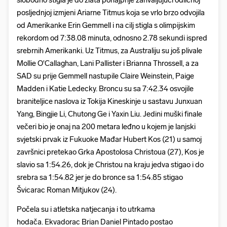
slobodno stigla je do zlata ponajprije zahvaljujući odličnoj
posljednjoj izmjeni Ariarne Titmus koja se vrlo brzo odvojila
od Amerikanke Erin Gemmell i na cilj stigla s olimpijskim
rekordom od 7:38.08 minuta, odnosno 2.78 sekundi ispred
srebrnih Amerikanki. Uz Titmus, za Australiju su još plivale
Mollie O'Callaghan, Lani Pallister i Brianna Throssell, a za
SAD su prije Gemmell nastupile Claire Weinstein, Paige
Madden i Katie Ledecky. Broncu su sa 7:42.34 osvojile
braniteljice naslova iz Tokija Kineskinje u sastavu Junxuan
Yang, Bingjie Li, Chutong Ge i Yaxin Liu. Jedini muški finale
večeri bio je onaj na 200 metara leđno u kojem je lanjski
svjetski prvak iz Fukuoke Mađar Hubert Kos (21) u samoj
završnici pretekao Grka Apostolosa Christoua (27), Kos je
slavio sa 1:54.26, dok je Christou na kraju jedva stigao i do
srebra sa 1:54.82 jer je do bronce sa 1:54.85 stigao
Švicarac Roman Mitjukov (24).
Počela su i atletska natjecanja i to utrkama
hodača. Ekvadorac Brian Daniel Pintado postao