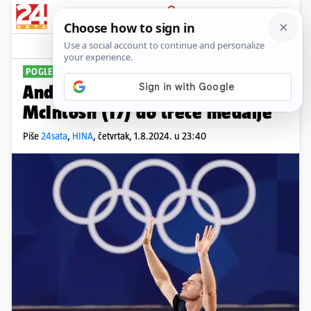
PRIJAVA
Sport
Komentari
109
POGLEDAJTE SAŽETAK DANA
Andy Murray završio karijeru,
McIntosh (17) do treće medalje
Piše
24sata
,
HINA
,
četvrtak, 1.8.2024. u 23:40