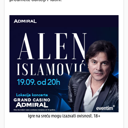
Igre na sreću mogu izazvati ovisnost. 18+