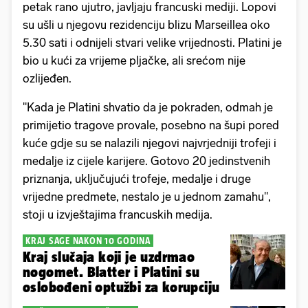
petak rano ujutro, javljaju francuski mediji. Lopovi
su ušli u njegovu rezidenciju blizu Marseillea oko
5.30 sati i odnijeli stvari velike vrijednosti. Platini je
bio u kući za vrijeme pljačke, ali srećom nije
ozlijeđen.
"Kada je Platini shvatio da je pokraden, odmah je
primijetio tragove provale, posebno na šupi pored
kuće gdje su se nalazili njegovi najvrjedniji trofeji i
medalje iz cijele karijere. Gotovo 20 jedinstvenih
priznanja, uključujući trofeje, medalje i druge
vrijedne predmete, nestalo je u jednom zamahu",
stoji u izvještajima francuskih medija.
KRAJ SAGE NAKON 10 GODINA
Kraj slučaja koji je uzdrmao
nogomet. Blatter i Platini su
oslobođeni optužbi za korupciju