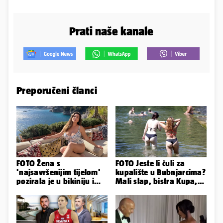
Prati naše kanale
Preporučeni članci
FOTO Žena s
FOTO Jeste li čuli za
'najsavršenijim tijelom'
kupalište u Bubnjarcima?
pozirala je u bikiniju i
Mali slap, bistra Kupa,
pokazala svoje bujne
šumski hlad - prava
obline...
idila!