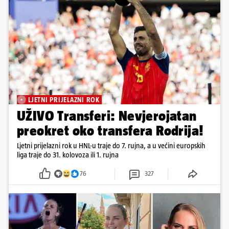
LJETNI PRIJELAZNI ROK
UŽIVO Transferi: Nevjerojatan
preokret oko transfera Rodrija!
Ljetni prijelazni rok u HNL-u traje do 7. rujna, a u većini europskih
liga traje do 31. kolovoza ili 1. rujna
76
327