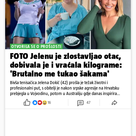
OTVORILA SE O PROŠLOSTI
FOTO Jelenu je zlostavljao otac,
dobivala je i vraćala kilograme:
'Brutalno me tukao šakama'
Bivša tenisačica Jelena Dokić (42) prošla je težak životni i
profesionalni put, s obitelji je nakon srpske agresije na Hrvatsku
prebjegla u Vojvodinu, potom u Australiju gdje danas inspirira
mnoge
16
47