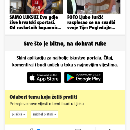
SAMO LUKSUZ Evo gdje
FOTO Ljubo Jurčić
žive hrvatski sportaši.
rasplesao se na svadbi
Od raskošnih kupaonica
svoje Tije: Pogledajte
pa do privatnog kina
kako je izgledalo
vjenčanje...
Sve što je bitno, na dohvat ruke
Skini aplikaciju za najbolje iskustvo portala. Čitaj,
komentiraj i budi uvijek u toku s najnovijim vijestima.
Odaberi temu koju želiš pratiti
Primaj sve nove vijesti o temi i budi u tijeku
pljačka
michel platini