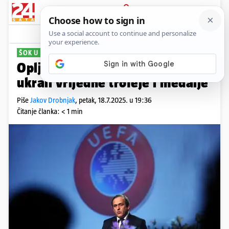
PRIJAVA
Sport
Komentari
8
ŠOK U FRANCUSKOJ
Opljačkan Michel Platini. Lopovi
ukrali vrijedne trofeje i medalje
Piše
Jakov Drobnjak
,
petak, 18.7.2025. u 19:36
Čitanje članka: < 1 min