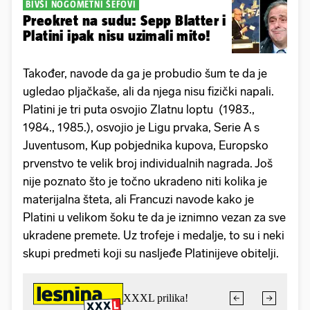
BIVŠI NOGOMETNI ŠEFOVI
Preokret na sudu: Sepp Blatter i
Platini ipak nisu uzimali mito!
Također, navode da ga je probudio šum te da je
ugledao pljačkaše, ali da njega nisu fizički napali.
Platini je tri puta osvojio Zlatnu loptu (1983.,
1984., 1985.), osvojio je Ligu prvaka, Serie A s
Juventusom, Kup pobjednika kupova, Europsko
prvenstvo te velik broj individualnih nagrada. Još
nije poznato što je točno ukradeno niti kolika je
materijalna šteta, ali Francuzi navode kako je
Platini u velikom šoku te da je iznimno vezan za sve
ukradene premete. Uz trofeje i medalje, to su i neki
skupi predmeti koji su nasljeđe Platinijeve obitelji.