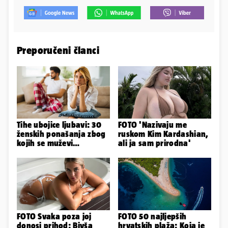
Preporučeni članci
Tihe ubojice ljubavi: 30
FOTO 'Nazivaju me
ženskih ponašanja zbog
ruskom Kim Kardashian,
kojih se muževi
ali ja sam prirodna'
emocionalno distanciraju
FOTO Svaka poza joj
FOTO 50 najljepših
donosi prihod: Bivša
hrvatskih plaža: Koja je