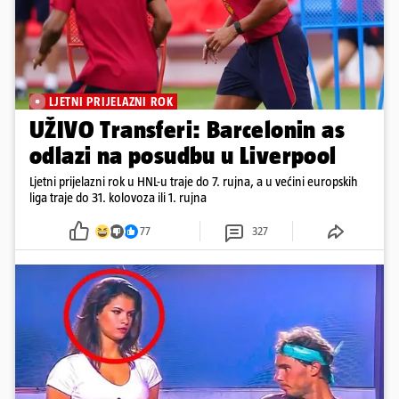
LJETNI PRIJELAZNI ROK
UŽIVO Transferi: Barcelonin as
odlazi na posudbu u Liverpool
Ljetni prijelazni rok u HNL-u traje do 7. rujna, a u većini europskih
liga traje do 31. kolovoza ili 1. rujna
77
327