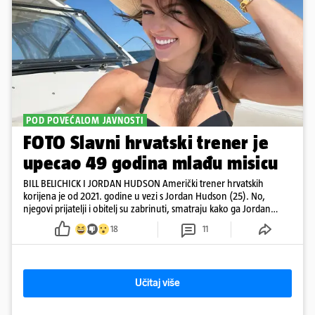
POD POVEĆALOM JAVNOSTI
FOTO Slavni hrvatski trener je
upecao 49 godina mlađu misicu
BILL BELICHICK I JORDAN HUDSON Američki trener hrvatskih
korijena je od 2021. godine u vezi s Jordan Hudson (25). No,
njegovi prijatelji i obitelj su zabrinuti, smatraju kako ga Jordan
kontrolira
18
11
Učitaj više