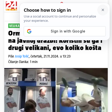
PRIJAVA
Sport
Komentari
3
VELIKA AUKCIJA 'KRALJEVA'
Ormarić Luke Modrića završio je
na javnoj dražbi! Koristili su ga i
drugi velikani, evo koliko košta
Piše
Josip Tolić
,
četvrtak, 21.11.2024. u 13:23
Čitanje članka: 1 min