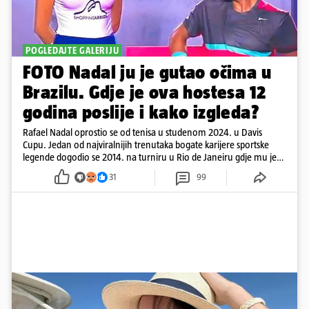
POGLEDAJTE GALERIJU
FOTO Nadal ju je gutao očima u
Brazilu. Gdje je ova hostesa 12
godina poslije i kako izgleda?
Rafael Nadal oprostio se od tenisa u studenom 2024. u Davis
Cupu. Jedan od najviralnijih trenutaka bogate karijere sportske
legende dogodio se 2014. na turniru u Rio de Janeiru gdje mu je
pažnju odvlačila ljepotica iza klupe
31
99