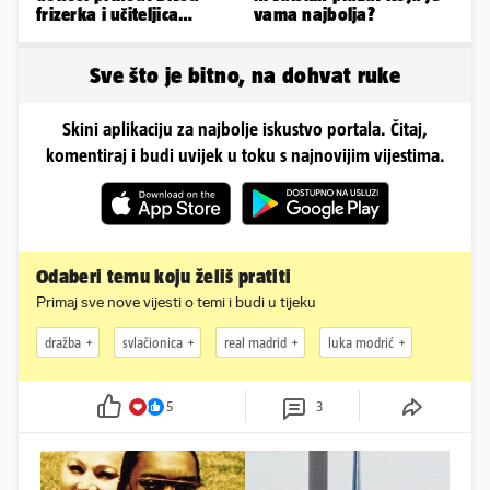
frizerka i učiteljica
vama najbolja?
oblinama je zapalila
Instagram
Sve što je bitno, na dohvat ruke
Skini aplikaciju za najbolje iskustvo portala. Čitaj,
komentiraj i budi uvijek u toku s najnovijim vijestima.
Odaberi temu koju želiš pratiti
Primaj sve nove vijesti o temi i budi u tijeku
dražba
svlačionica
real madrid
luka modrić
5
3