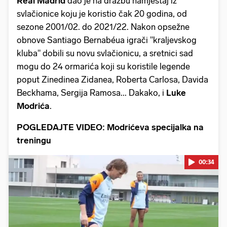
Real Madrid
dao je na dražbu namještaj iz
svlačionice koju je koristio čak 20 godina, od
sezone 2001/02. do 2021/22. Nakon opsežne
obnove Santiago Bernabéua igrači "kraljevskog
kluba" dobili su novu svlačionicu, a sretnici sad
mogu do 24 ormarića koji su koristile legende
poput Zinedinea Zidanea, Roberta Carlosa, Davida
Beckhama, Sergija Ramosa... Dakako, i
Luke
Modrića
.
POGLEDAJTE VIDEO: Modrićeva specijalka na
treningu
00:34
Pokretanje videa...