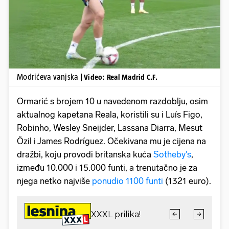
Modrićeva vanjska
| Video: Real Madrid C.F.
Ormarić s brojem 10 u navedenom razdoblju, osim
aktualnog kapetana Reala, koristili su i Luís Figo,
Robinho, Wesley Sneijder, Lassana Diarra, Mesut
Özil i James Rodríguez. Očekivana mu je cijena na
dražbi, koju provodi britanska kuća
Sotheby's
,
između 10.000 i 15.000 funti, a trenutačno je za
njega netko najviše
ponudio 1100 funti
(1321 euro).