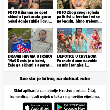
FOTO Rihanna se opet
FOTO Zbog svog izgleda
skinula i pokazala guzu:
pati: Svi u teretani mi se
Seksi donje rublje i grudi
nabacuju, hitno trebam
pale u drugi plan
tjelohranitelja!
DRAMA HRVATA U IRSKOJ
LJEPOTICE U CRVENOM
'Naš Denis je u komi,
Poznate dame navukle
žele ga skinuti s aparata!
su mini tangice i
Molim vas, pomozite'
grudnjake pa istaknule
obline
Sve što je bitno, na dohvat ruke
Skini aplikaciju za najbolje iskustvo portala. Čitaj,
komentiraj i budi uvijek u toku s najnovijim vijestima.