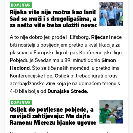
KOMENTAR
Rijeka više nije moćna kao lani!
Sad se muči i s drugoligašima, a
za nešto više treba uložiti novac
A to nije dobro jer, prođe li Elfsborg,
Riječani
neće
biti nositelji u posljednjem pretkolu kvalifikacija za
plasman u Europsku ligu ili pak Konferencijsku ligu.
Pobjedu je Šveđanima u 89. minuti donio
Simon
Hedlond
. Što se tiče naših momčadi u pretkolima
Konferencijske lige,
Osijek
bi trebao igrati protiv
azerbajdžanske
Zire
koja je na domaćem terenu s
4-0 bila bolja od
Dunajske Strede
.
KOMENTAR
Osijek do povijesne pobjede, a
navijači zahtijevaju: Ma dajte
Ramonu Mierezu bjanko ugovor