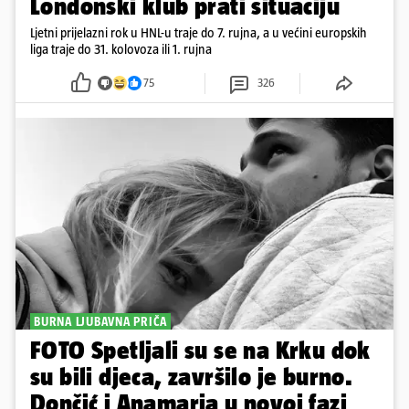
Londonski klub prati situaciju
Ljetni prijelazni rok u HNL-u traje do 7. rujna, a u većini europskih
liga traje do 31. kolovoza ili 1. rujna
75
326
BURNA LJUBAVNA PRIČA
FOTO Spetljali su se na Krku dok
su bili djeca, završilo je burno.
Dončić i Anamaria u novoj fazi