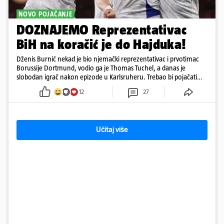
NOVO POJAČANJE
DOZNAJEMO Reprezentativac
BiH na koračić je do Hajduka!
Dženis Burnić nekad je bio njemački reprezentativac i prvotimac
Borussije Dortmund, vodio ga je Thomas Tuchel, a danas je
slobodan igrač nakon epizode u Karlsruheru. Trebao bi pojačati
konkurenciju u veznom redu
12
27
Učitaj više