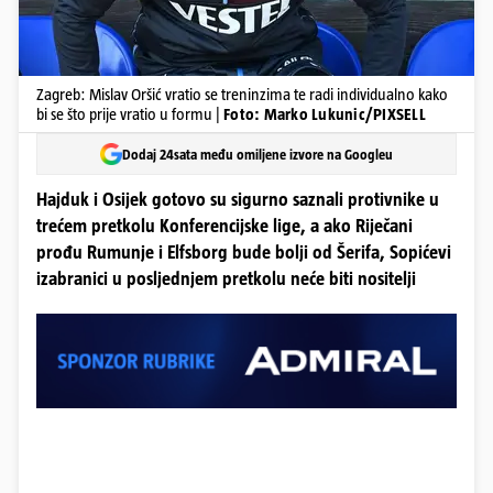
Zagreb: Mislav Oršić vratio se treninzima te radi individualno kako
bi se što prije vratio u formu |
Foto: Marko Lukunic/PIXSELL
Dodaj 24sata među omiljene izvore na Googleu
Hajduk i Osijek gotovo su sigurno saznali protivnike u
trećem pretkolu Konferencijske lige, a ako Riječani
prođu Rumunje i Elfsborg bude bolji od Šerifa, Sopićevi
izabranici u posljednjem pretkolu neće biti nositelji