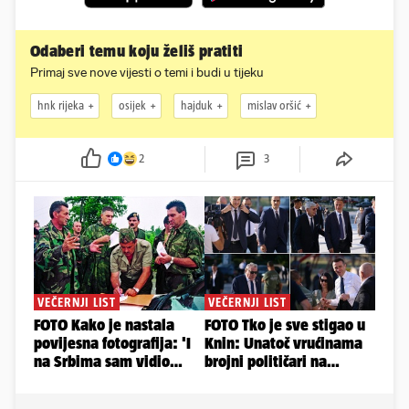
Odaberi temu koju želiš pratiti
Primaj sve nove vijesti o temi i budi u tijeku
hnk rijeka
osijek
hajduk
mislav oršić
2
3