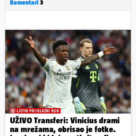
Komentari
3
LJETNI PRIJELAZNI ROK
UŽIVO Transferi: Vinicius drami
na mrežama, obrisao je fotke.