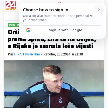
PRIJAVA
Sport
Komentari
3
PROTIVNICI U EUROPI
Oršić asistirao i gurnuo Slovake
prema Splitu, Zira će na Osijek,
a Rijeka je saznala loše vijesti
Piše
HINA
,
Fabijan Hrnčić
,
četvrtak, 25.7.2024. u 22:38