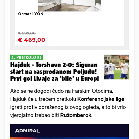
2. PRETKOLO KL
Hajduk - Torshavn 2-0: Siguran
start na rasprodanom Poljudu!
Prvi gol Livaje za 'bile' u Europi
Ako se ne dogodi čudo na Farskim Otocima,
Hajduk će u trećem pretkolu
Konferencijske lige
igrati protiv poraženog iz ovog ogleda, a to bi vrlo
vjerojatno trebao biti
Ružomberok
.