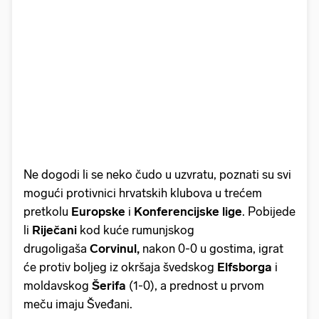
Ne dogodi li se neko čudo u uzvratu, poznati su svi
mogući protivnici hrvatskih klubova u trećem
pretkolu
Europske
i
Konferencijske lige
. Pobijede
li
Riječani
kod kuće rumunjskog
drugoligaša
Corvinul,
nakon
0-0 u gostima, igrat
će protiv boljeg iz okršaja švedskog
Elfsborga
i
moldavskog
Šerifa
(1-0), a prednost u prvom
meču imaju Šveđani.