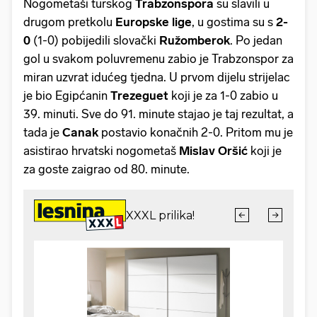
Nogometaši turskog
Trabzonspora
su slavili u
drugom pretkolu
Europske lige
, u gostima su s
2-
0
(1-0) pobijedili slovački
Ružomberok
. Po jedan
gol u svakom poluvremenu zabio je Trabzonspor za
miran uzvrat idućeg tjedna. U prvom dijelu strijelac
je bio Egipćanin
Trezeguet
koji je za 1-0 zabio u
39. minuti. Sve do 91. minute stajao je taj rezultat, a
tada je
Canak
postavio konačnih 2-0. Pritom mu je
asistirao hrvatski nogometaš
Mislav Oršić
koji je
za goste zaigrao od 80. minute.