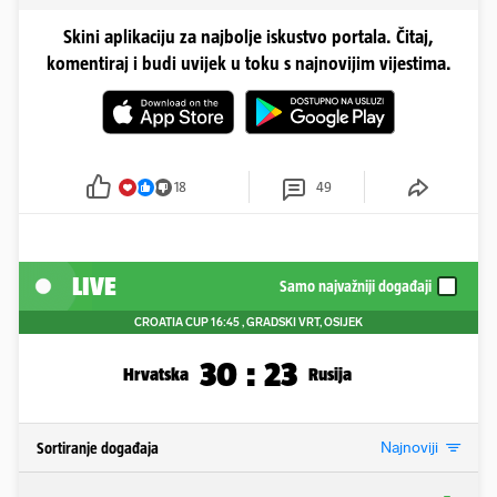
Skini aplikaciju za najbolje iskustvo portala. Čitaj,
komentiraj i budi uvijek u toku s najnovijim vijestima.
18
49
LIVE
Samo najvažniji događaji
CROATIA CUP
16:45
, GRADSKI VRT, OSIJEK
30
:
23
Hrvatska
Rusija
Najnoviji
Sortiranje događaja