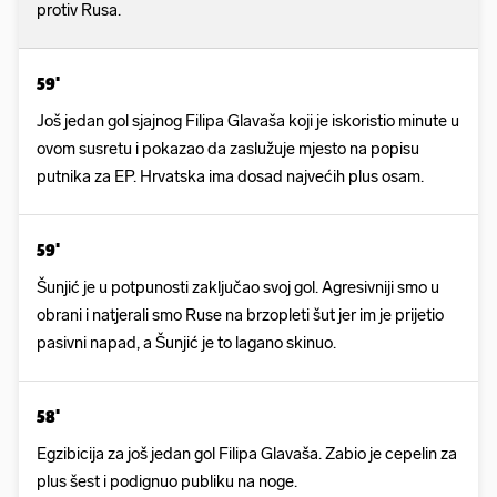
protiv Rusa.
59'
Još jedan gol sjajnog Filipa Glavaša koji je iskoristio minute u
ovom susretu i pokazao da zaslužuje mjesto na popisu
putnika za EP. Hrvatska ima dosad najvećih plus osam.
59'
Šunjić je u potpunosti zaključao svoj gol. Agresivniji smo u
obrani i natjerali smo Ruse na brzopleti šut jer im je prijetio
pasivni napad, a Šunjić je to lagano skinuo.
58'
Egzibicija za još jedan gol Filipa Glavaša. Zabio je cepelin za
plus šest i podignuo publiku na noge.