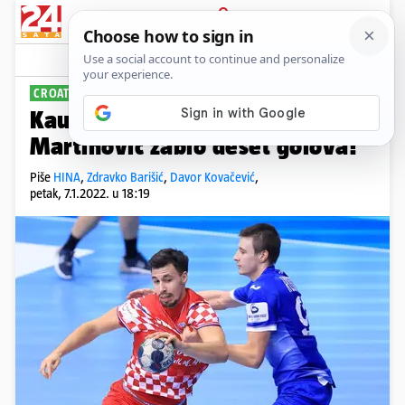
PRIJAVA
Sport
Komentari
49
CROATIA CUP
Kauboji srušili Ruse: Čudesni
Martinović zabio deset golova!
Piše
HINA
,
Zdravko Barišić
,
Davor Kovačević
,
petak, 7.1.2022. u 18:19