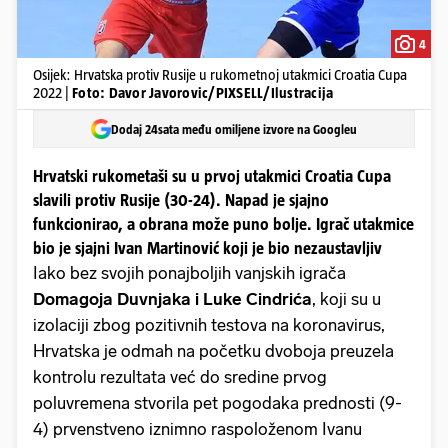
4
Osijek: Hrvatska protiv Rusije u rukometnoj utakmici Croatia Cupa
2022 |
Foto: Davor Javorovic/PIXSELL/Ilustracija
Dodaj 24sata među omiljene izvore na Googleu
Hrvatski rukometaši su u prvoj utakmici Croatia Cupa
slavili protiv Rusije (30-24). Napad je sjajno
funkcionirao, a obrana može puno bolje. Igrač utakmice
bio je sjajni Ivan Martinović koji je bio nezaustavljiv
Iako bez svojih ponajboljih vanjskih igrača
Domagoja Duvnjaka i Luke Cindrića
, koji su u
izolaciji zbog pozitivnih testova na koronavirus,
Hrvatska je odmah na početku dvoboja preuzela
kontrolu rezultata već do sredine prvog
poluvremena stvorila pet pogodaka prednosti (9-
4) prvenstveno iznimno raspoloženom Ivanu