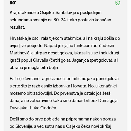
60'
Kraj utakmice u Osijeku. Santalov je u posljednjim
sekundama smanjio na 30-24 i tako postavio konačan
rezultat.
Hrvatska je oscilirala tijekom utakmice, ali na kraju došla do
uvjerljive pobjede. Napad je sjajno funkcionirao, čudesni
Martinović je utrpao deset golova, iskazali su se i neki drugi
igrači poput Glavaša (četiri gola), Jaganjca (pet golova), ali
obrana je mogla biti i bolja.
Falilo je čvrstine i agresivnosti, primili smo jako puno golova
s crte što je razbjesnilo izbornika Horvata. No, u konačnici
možemo biti zadovoljni. Do prvenstva je ostalo još šest
dana, a ne zaboravimo kako smo danas bili bez Domagoja
Duvnjaka i Luke Cindrića.
Došli smo do prve pobjede na pripremama nakon poraza
od Slovenije, a već sutra nas u Osijeku čeka novi okršaj