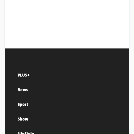
PLUS+
News
Sport
Show
LifeStyle