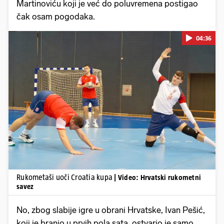
Martinoviću koji je već do poluvremena postigao
čak osam pogodaka.
04:36
Pokretanje videa...
Rukometaši uoči Croatia kupa
| Video: Hrvatski rukometni
savez
No, zbog slabije igre u obrani Hrvatske, Ivan Pešić,
koji je branio u prvih pola sata, ostvario je samo