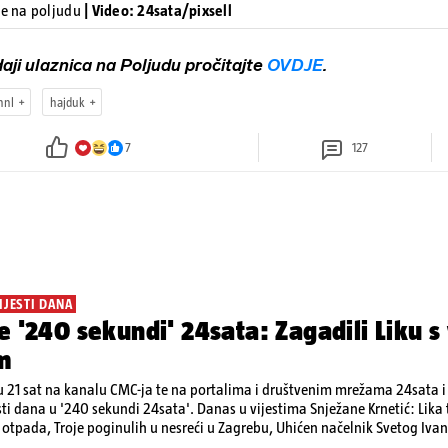
te na poljudu
| Video: 24sata/pixsell
aji ulaznica na Poljudu pročitajte
OVDJE
.
hnl
hajduk
7
127
IJESTI DANA
e '240 sekundi' 24sata: Zagadili Liku s
m
 21 sat na kanalu CMC-ja te na portalima i društvenim mrežama 24sata i V
sti dana u '240 sekundi 24sata'. Danas u vijestima Snježane Krnetić: Lik
otpada, Troje poginulih u nesreći u Zagrebu, Uhićen načelnik Svetog Ivan
a, Krajaču režu ovlasti: Slijedi otkaz...