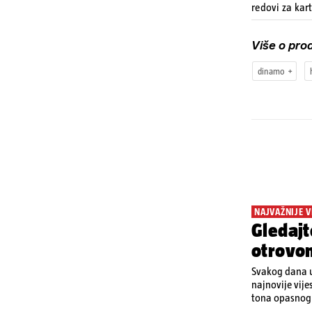
redovi za kar
Više o prod
dinamo
NAJVAŽNIJE V
Gledajt
otrovo
Svakog dana u
najnovije vije
tona opasnog 
Denisa Vejzović