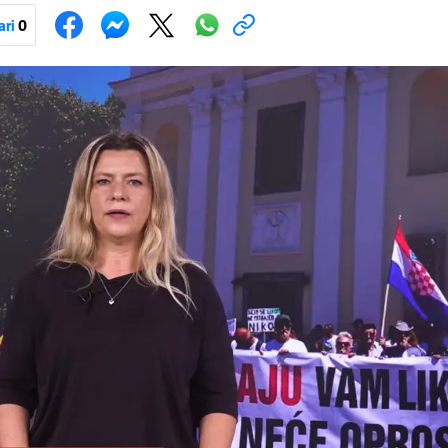
ari
0
Pokretanje videa...