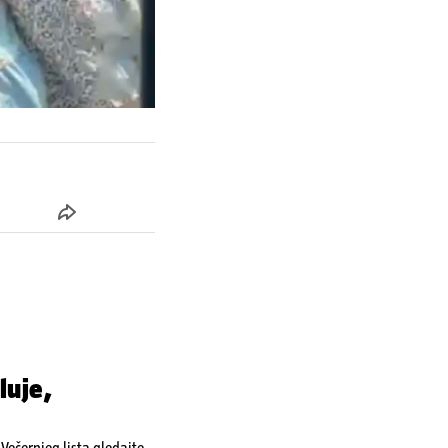
luje,
ečernjeg lista gledajte