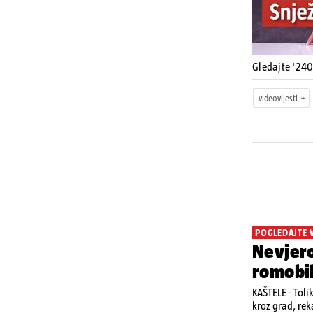
Gledajte '240
videovijesti
POGLEDAJTE 
Nevjero
romobi
KAŠTELE - Toli
kroz grad, rek