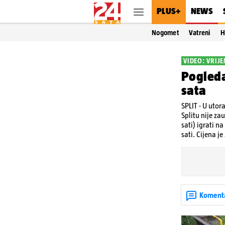
PLUS+
NEWS
Nogomet
Vatreni
H
VIDEO: VRIJ
Pogleda
sata
SPLIT - U utor
Splitu nije za
sati) igrati n
sati. Cijena je
Koment