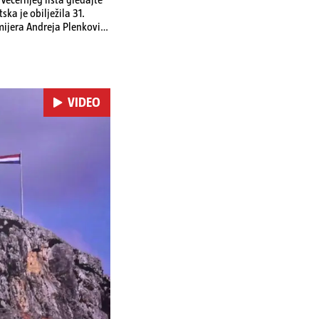
ka je obilježila 31.
emijera Andreja Plenkovića
omi u Irskoj,
u nuklearnoj elektrani
VIDEO