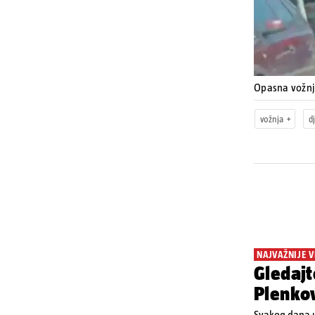
Opasna vožn
vožnja
d
NAJVAŽNIJE V
Gledajt
Plenkov
Svakog dana u