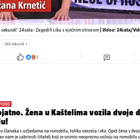
 sekundi' 24sata: Zagadili Liku s vječnim otrovom
| Video: 24sata/Vi
240 sekundi
2
VIDEO
jatno. Žena u Kaštelima vozila dvoje d
lu!
ko članaka s ozljedama na romobilu, toliko nesreća i eto. Opet žena s dvo
ao nam je zabrinuti čitatelj koji je snimio neopreznu vožnju na romobilu 