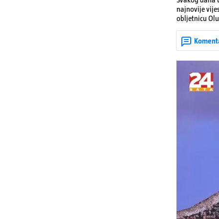
najnovije vije
obljetnicu Olu
u Kninu. Donos
upozorenjima 
Koment
Krško.