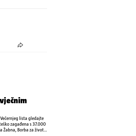
 vječnim
ečernjeg lista gledajte
a teško zagađena s 37.000
a Žabna, Borba za život