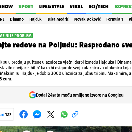
SHOW
SPORT
LIFE&STYLE
VIRAL
SCI/TECH
EXPRES
NL
Dinamo
Hajduk
Luka Modrić
Novak Đoković
Formula 1
V
EME NIJE PROBLEM
jte redove na Poljudu: Rasprodano sve
ak su u prodaju puštene ulaznice za vječni derbi između Hajduka i Dinama,
ustavilo navijače 'bilih' kako bi osigurale svoju ulaznicu za utakmicu koja ć
a Maksimiru. Hajduk je dobio 3000 ulaznica za južnu tribinu Maksimira, a 
 5 eura.
Dodaj 24sata među omiljene izvore na Googleu
ari
127