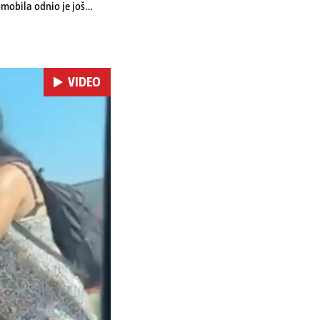
omobila odnio je još
 je podlegao ozljedama
VIDEO