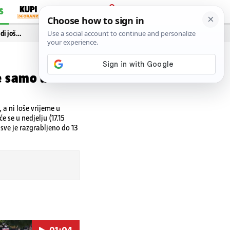
S
PRIJAVA
idi još…
 samo u tri
 a ni loše vrijeme u
e se u nedjelju (17.15
sve je razgrabljeno do 13