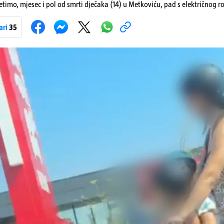
etimo, mjesec i pol od smrti dječaka (14) u Metkoviću, pad s električnog r
ivot. Unatoč naporima liječnika KBC-a Zagreb, u ponedjeljak maloljetnik
u padu s romobila.
ari
35
Pokretanje videa...