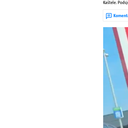
Kaštele. Podsj
jedan mladi ž
zadobivenima 
Koment