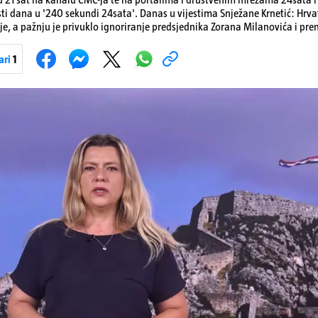
sti dana u '240 sekundi 24sata'. Danas u vijestima Snježane Krnetić: Hrvats
je, a pažnju je privuklo ignoriranje predsjednika Zorana Milanovića i pr
imo i detalje o većim braniteljskim mirovinama, apelu obitelji Hrvata u k
nakon nove tragedije na električnom romobilu te smanjenju proizvodnje 
ari
1
Pokretanje videa...