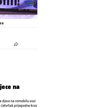
deo
jece na
je djece na romobilu vozi
u četvrtak prijepodne kroz