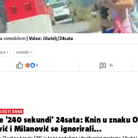
ja romobilom
| Video: čitatelj/24sata
jeca
romobil
9
35
IJESTI DANA
e '240 sekundi' 24sata: Knin u znaku O
ić i Milanović se ignorirali...
 21 sat na kanalu CMC-ja te na portalima i društvenim mrežama 24sata i V