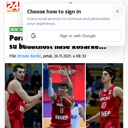
PRIJAVA
Sport
Komentari
11
NEKI NOVI KLINCI
Poraz koji manje boli: Ovi igrači
su budućnost naše košarke...
Piše
Zdravko Barišić
,
petak, 26.11.2021. u 08:33