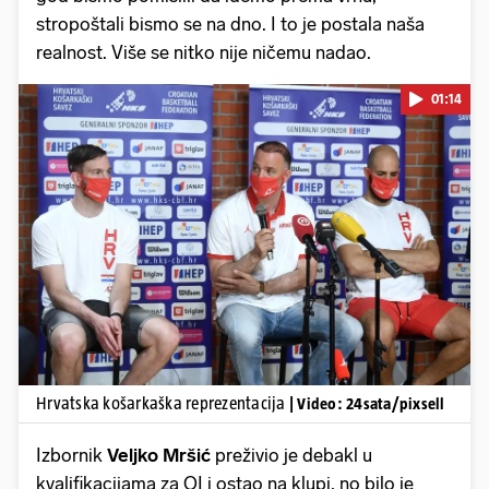
stropoštali bismo se na dno. I to je postala naša
realnost. Više se nitko nije ničemu nadao.
01:14
Pokretanje videa...
Hrvatska košarkaška reprezentacija
| Video: 24sata/pixsell
Izbornik
Veljko Mršić
preživio je debakl u
kvalifikacijama za OI i ostao na klupi, no bilo je