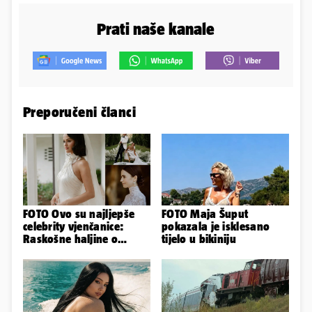
Prati naše kanale
Preporučeni članci
FOTO Ovo su najljepše
FOTO Maja Šuput
celebrity vjenčanice:
pokazala je isklesano
Raskošne haljine o
tijelo u bikiniju
kojima je pričao cijeli
svijet