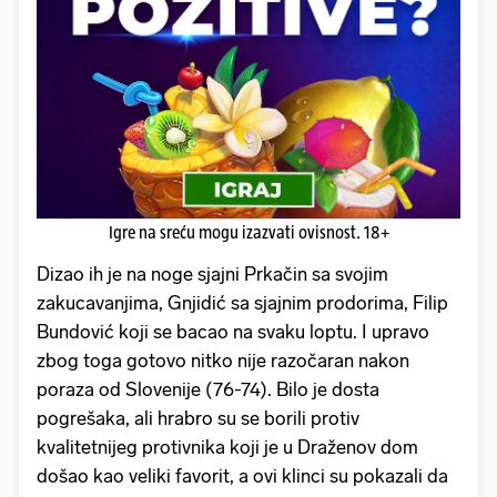
Igre na sreću mogu izazvati ovisnost. 18+
Dizao ih je na noge sjajni Prkačin sa svojim
zakucavanjima, Gnjidić sa sjajnim prodorima, Filip
Bundović koji se bacao na svaku loptu. I upravo
zbog toga gotovo nitko nije razočaran nakon
poraza od Slovenije (76-74). Bilo je dosta
pogrešaka, ali hrabro su se borili protiv
kvalitetnijeg protivnika koji je u Draženov dom
došao kao veliki favorit, a ovi klinci su pokazali da