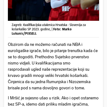
Zagreb: Kvalifikacijska utakmica Hrvatska - Slovenija za
košarkaško SP 2023. godine, |
Foto: Marko
Lukunic/PIXSELL
Obzirom da ne možemo računati na NBA i
euroligaške igrače, bilo je pitanje trenutka kada će
se to dogoditi. Prethodno Svjetsko prvenstvo
nismo vidjeli. U kvalifikacijama smo
rasprodavali ugled naše reprezentacije koji su
krvavo gradili mnogi veliki hrvatski košarkaši.
Činjenica da su jedna Rumunjska i Nizozemska
brisale pod s nama dovoljno govori o tome.
I Mršić je svjesno ušao u rizik. Ako i opet ostanemo
bez SP-a, idemo dati priliku mladim igračima,