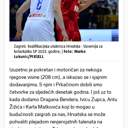
Zagreb: Kvalifikacijska utakmica Hrvatska - Slovenija za
košarkaško SP 2023. godine, |
Foto: Marko
Lukunic/PIXSELL
Izuzetno je pokretan i motoričan za nekoga
njegove visine (208 cm), a iskazao se i sjajnim
dodavanjima. S njim i Prkačinom dobili smo
četvorke za sljedećih desetak godina. I još uz to
kada dodamo Dragana Bendera, Ivicu Zupca, Antu
Žižića i Karla Matkovića koji bi mogao u
budućnosti zaigrati za nas, Hrvatska se može
pohvaliti plejadom nevjerojatnih talenata na