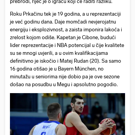
prebrodi, riječ je o igraču koji će raditi razliku.
Roku Prkačinu tek je 19 godina, a u reprezentaciji
je već godinu dana. Daje momčadi nevjerojatnu
energiju i eksplozivnost, a zaista imponira lakoća i
zrelost kojom odiše. Kapetan je Cibone, budući
lider reprezentacije i NBA potencijal u čije kvalitete
su se mnogi uvjerili, a u ovim kvalifikacijama
definitivno je iskočio i Matej Rudan (20). Sa samo
16 godina otišao je u Bayern München, no
minutažu u seniorima nije dobio pa je ove sezone
došao na posudbu u Megu i apsolutno pogodio.