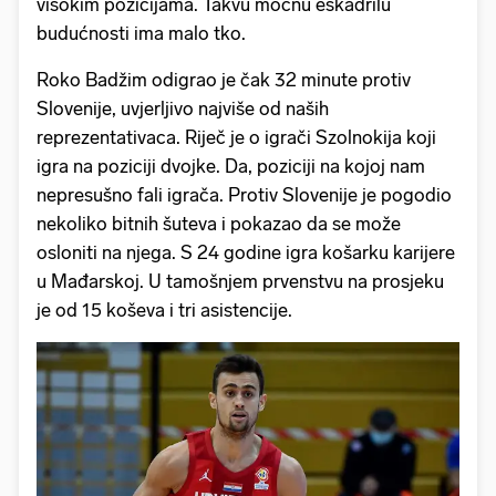
visokim pozicijama. Takvu moćnu eskadrilu
budućnosti ima malo tko.
Roko Badžim odigrao je čak 32 minute protiv
Slovenije, uvjerljivo najviše od naših
reprezentativaca. Riječ je o igrači Szolnokija koji
igra na poziciji dvojke. Da, poziciji na kojoj nam
nepresušno fali igrača. Protiv Slovenije je pogodio
nekoliko bitnih šuteva i pokazao da se može
osloniti na njega. S 24 godine igra košarku karijere
u Mađarskoj. U tamošnjem prvenstvu na prosjeku
je od 15 koševa i tri asistencije.