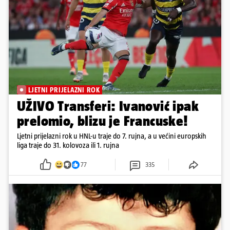
LJETNI PRIJELAZNI ROK
UŽIVO Transferi: Ivanović ipak
prelomio, blizu je Francuske!
Ljetni prijelazni rok u HNL-u traje do 7. rujna, a u većini europskih
liga traje do 31. kolovoza ili 1. rujna
77
335