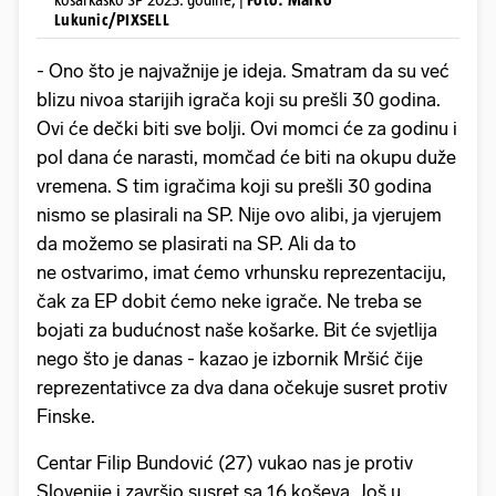
Lukunic/PIXSELL
- Ono što je najvažnije je ideja. Smatram da su već
blizu nivoa starijih igrača koji su prešli 30 godina.
Ovi će dečki biti sve bolji. Ovi momci će za godinu i
pol dana će narasti, momčad će biti na okupu duže
vremena. S tim igračima koji su prešli 30 godina
nismo se plasirali na SP. Nije ovo alibi, ja vjerujem
da možemo se plasirati na SP. Ali da to
ne ostvarimo, imat ćemo vrhunsku reprezentaciju,
čak za EP dobit ćemo neke igrače. Ne treba se
bojati za budućnost naše košarke. Bit će svjetlija
nego što je danas - kazao je izbornik Mršić čije
reprezentativce za dva dana očekuje susret protiv
Finske.
Centar Filip Bundović (27) vukao nas je protiv
Slovenije i završio susret sa 16 koševa. Još u