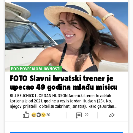
POD POVEĆALOM JAVNOSTI
FOTO Slavni hrvatski trener je
upecao 49 godina mlađu misicu
BILL BELICHICK I JORDAN HUDSON Američki trener hrvatskih
korijena je od 2021. godine u vezi s Jordan Hudson (25). No,
njegovi prijatelji i obitelj su zabrinuti, smatraju kako ga Jordan
kontrolira
20
22