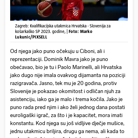
Zagreb: Kvalifikacijska utakmica Hrvatska - Slovenija za
košarkaško SP 2023. godine, |
Foto: Marko
Lukunic/PIXSELL
Od njega jako puno očekuju u Ciboni, ali i
reprezentaciji. Dominik Mavra jako je puno
obećavao, bio je tu i Paolo Marinelli, ali Hrvatska
jako dugo nije imala ovakvog dijamanta na poziciji
razigravača. Jasno, tek mu je 20 godina, protiv
Slovenije je pokazao okomitost i odličan njuh za
asistenciju, iako ga je malo i trema kočila. Jako je
puno rada pred njim i ako želi jednog dana postati
euroligaški igrač, za što i je kapacitet, mora imati
konstantu. Kod njega su još vidljive dječje mušice,
jednu utakmicu briljira, drugu ga nema, ali kada to