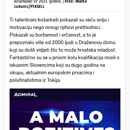
košarkaško SP 2023. godine, |
Foto: Marko
Lukunic/PIXSELL
Ti talentirani košarkaši pokazali su veću volju i
motivaciju nego mnogi njihovi prethodnici.
Pokazali su borbenost i srčanost, a to je
prepoznalo više od 2000 ljudi u Draženovu domu
koji su došli vidjeti što to može hrvatska mladost.
Fantastično su se u prvom kolu kvalifikacija nosili s
iskusnim Slovencima koji su dugo godina na
okupu, aktualnim europskim prvacima i
polufinalistima iz Tokija.