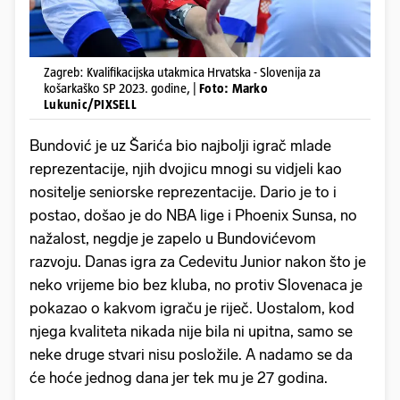
Zagreb: Kvalifikacijska utakmica Hrvatska - Slovenija za
košarkaško SP 2023. godine, |
Foto: Marko
Lukunic/PIXSELL
Bundović je uz Šarića bio najbolji igrač mlade
reprezentacije, njih dvojicu mnogi su vidjeli kao
nositelje seniorske reprezentacije. Dario je to i
postao, došao je do NBA lige i Phoenix Sunsa, no
nažalost, negdje je zapelo u Bundovićevom
razvoju. Danas igra za Cedevitu Junior nakon što je
neko vrijeme bio bez kluba, no protiv Slovenaca je
pokazao o kakvom igraču je riječ. Uostalom, kod
njega kvaliteta nikada nije bila ni upitna, samo se
neke druge stvari nisu posložile. A nadamo se da
će hoće jednog dana jer tek mu je 27 godina.