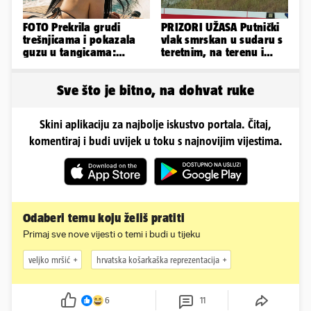
FOTO Prekrila grudi
PRIZORI UŽASA Putnički
trešnjicama i pokazala
vlak smrskan u sudaru s
guzu u tangicama:
teretnim, na terenu i
Ovako ljetuje bujna
helikopter hitne
Slavonka
Sve što je bitno, na dohvat ruke
Skini aplikaciju za najbolje iskustvo portala. Čitaj,
komentiraj i budi uvijek u toku s najnovijim vijestima.
Odaberi temu koju želiš pratiti
Primaj sve nove vijesti o temi i budi u tijeku
veljko mršić
hrvatska košarkaška reprezentacija
6
11