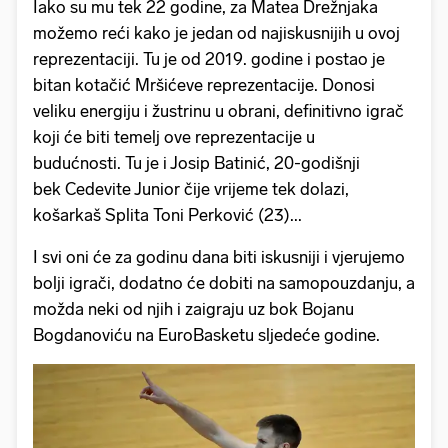
Iako su mu tek 22 godine, za Matea Drežnjaka
možemo reći kako je jedan od najiskusnijih u ovoj
reprezentaciji. Tu je od 2019. godine i postao je
bitan kotačić Mršićeve reprezentacije. Donosi
veliku energiju i žustrinu u obrani, definitivno igrač
koji će biti temelj ove reprezentacije u
budućnosti. Tu je i Josip Batinić, 20-godišnji
bek Cedevite Junior čije vrijeme tek dolazi,
košarkaš Splita Toni Perković (23)...
I svi oni će za godinu dana biti iskusniji i vjerujemo
bolji igrači, dodatno će dobiti na samopouzdanju, a
možda neki od njih i zaigraju uz bok Bojanu
Bogdanoviću na EuroBasketu sljedeće godine.