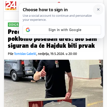
PRIJAVA
Sport
Komentari
16
ODIGRAO 500. UTAKMICU U KARIJERI
Predsjednik Hajduka Maloči
poklonio poseban dres: Bio sam
siguran da će Hajduk biti prvak
Piše
Tomislav Gabelić
,
nedjelja, 19.5.2024. u 20:00