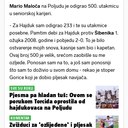
Mario Maloča
na Poljudu je odigrao 500. utakmicu
u seniorskoj karijeri.
- Za Hajduk sam odigrao 233 i te su utakmice
posebne. Pamtim debi za Hajduk protiv
Šibenika
1.
ožujka 2008. godine i pobjedu 2-0. To je bilo
ostvarenje mojih snova, kasnije sam bio i kapetan.
Ovaj broj 500 je velik, srećom zaobišle su me
ozljede. Ponosan sam na to, a još sam ponosniji
što sam to doživio u svom domu - rekao je stoper
Gorice koji je dobio pljesak navijača.
SVE SU REKLI
Pjesma pa hladan tuš: Ovom se
porukom Torcida oprostila od
hajdukovaca na Poljudu
KOMENTAR
Zvižduci za 'ozlijeđene' i pljesak