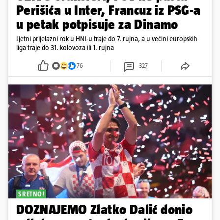
Perišića u Inter, Francuz iz PSG-a
u petak potpisuje za Dinamo
Ljetni prijelazni rok u HNL-u traje do 7. rujna, a u većini europskih
liga traje do 31. kolovoza ili 1. rujna
76
327
SRETNO!
DOZNAJEMO Zlatko Dalić donio