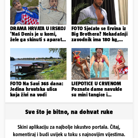
DRAMA HRVATA U IRSKOJ
FOTO Sjećate se Ervina iz
'Naš Denis je u komi,
Big Brothera? Nekadašnji
žele ga skinuti s aparata!
zavodnik ima 180 kg,
Molim vas, pomozite'
evo kako izgleda
FOTO Na Savi 365 dana:
LJEPOTICE U CRVENOM
Jedina hrvatska ulica
Poznate dame navukle
koja živi na vodi
su mini tangice i
grudnjake pa istaknule
obline
Sve što je bitno, na dohvat ruke
Skini aplikaciju za najbolje iskustvo portala. Čitaj,
komentiraj i budi uvijek u toku s najnovijim vijestima.