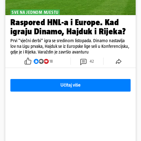
SVE NA JEDNOM MJESTU
Raspored HNL-a i Europe. Kad
igraju Dinamo, Hajduk i Rijeka?
Prvi "vječni derbi" igra se sredinom listopada. Dinamo nastavlja
lov na Ligu prvaka, Hajduk se iz Europske lige seli u Konferencijsku,
gdje je i Rijeka. Varaždin je završio avanturu
18
42
Učitaj više