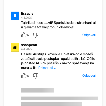
lissavis
li
4.4.2025.
Taj nikad nece sazrit! Sportski dobro utrenirani, ali
u glavama totalni propuh obadvoje!
Odgovori
6
ssanpenn
ss
4.4.2025.
Pa nisu Austrija i Slovenija Hrvatska gdje možeš
zataškati svoje postupke i upakirati ih u laž. Očito
je postao AP- ov poslušnik nakon spašavanja na
moru, a tim
Prikaži još ↓
Odgovori
6