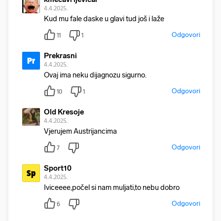
4.4.2025.
Kud mu fale daske u glavi tud još i laže
Odgovori
11
1
Prekrasni
Pr
4.4.2025.
Ovaj ima neku dijagnozu sigurno.
Odgovori
10
1
Old Kresoje
4.4.2025.
Vjerujem Austrijancima
Odgovori
7
Sport10
Sp
4.4.2025.
Iviceeee,počel si nam muljati,to nebu dobro
Odgovori
6