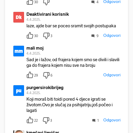
Odgovori
30
4
Deaktivirani korisnik
Dk
4.4.2025.
laze, ajde bar se poceo sramit svojih postupaka
Odgovori
30
3
9
mali moj
mm
4.4.2025.
Sad je i lažov, od frajera kojem smo se divili i slavili
ga do frajera kojem nisu sve na broju
Odgovori
29
6
purgersirokibrijeg
pu
4.4.2025.
Koji moraš biti toidi pored 4 djece igrati se
životom.Ovo je slučaj za psihijatriju,još počeo i
lagati
Odgovori
22
3
1
kmečavi ljevičar