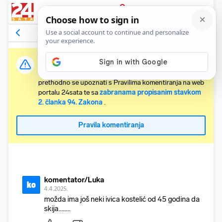
PRIJAVA
Komentari
85
Relevantni
Važna obavijest:
Svaki korisnik koji želi komentirati članke obvezan je
prethodno se upoznati s Pravilima komentiranja na web
portalu 24sata te sa
zabranama propisanim stavkom
2. članka 94. Zakona
.
Pravila komentiranja
komentator/Luka
ko
4.4.2025.
možda ima još neki ivica kostelić od 45 godina da
skija........